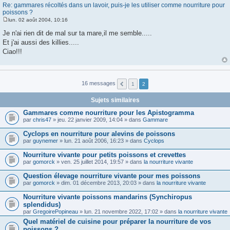
Re: gammares récoltés dans un lavoir, puis-je les utiliser comme nourriture pour
poissons ?
lun. 02 août 2004, 10:16
M
e
Je n'ai rien dit de mal sur ta mare,il me semble.....
s
Et j'ai aussi des killies.....
s
a
Ciao!!!
g
e
16 messages
1
2
Sujets similaires
Gammares comme nourriture pour les Apistogramma
par
chris47
» jeu. 22 janvier 2009, 14:04 » dans
Gammare
Cyclops en nourriture pour alevins de poissons
par
guynemer
» lun. 21 août 2006, 16:23 » dans
Cyclops
Nourriture vivante pour petits poissons et crevettes
par
gomorck
» ven. 25 juillet 2014, 19:57 » dans
la nourriture vivante
Question élevage nourriture vivante pour mes poissons
par
gomorck
» dim. 01 décembre 2013, 20:03 » dans
la nourriture vivante
Nourriture vivante poissons mandarins (Synchiropus
splendidus)
par
GregoirePopineau
» lun. 21 novembre 2022, 17:02 » dans
la nourriture vivante
Quel matériel de cuisine pour préparer la nourriture de vos
poissons ?