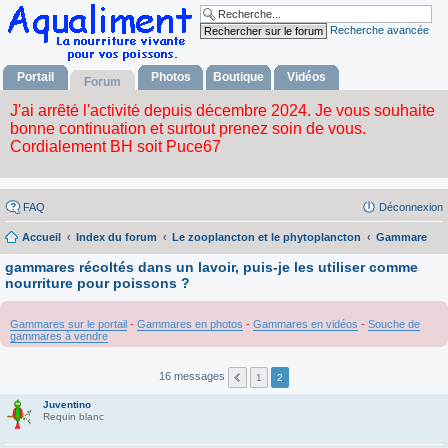
Recherche avancée
Portail
Photos
Boutique
Vidéos
Forum
FAQ
Déconnexion
Accueil
Index du forum
Le zooplancton et le phytoplancton
Gammare
gammares récoltés dans un lavoir, puis-je les utiliser comme
nourriture pour poissons ?
Gammares sur le portail
-
Gammares en photos
-
Gammares en vidéos
-
Souche de
gammares à vendre
16 messages
1
2
Juventino
Requin blanc