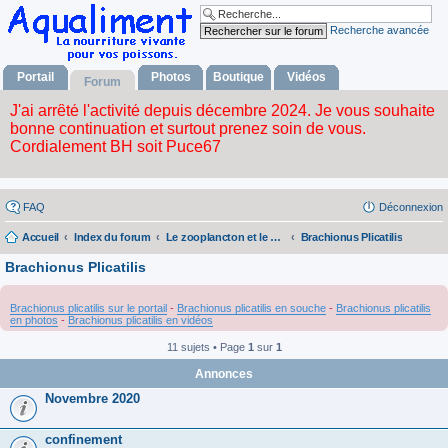
Recherche avancée
Portail
Photos
Boutique
Vidéos
Forum
FAQ
Déconnexion
Accueil
Index du forum
Le zooplancton et le phytoplancton
Brachionus Plicatilis
Brachionus Plicatilis
Brachionus plicatilis sur le portail
-
Brachionus plicatilis en souche
-
Brachionus plicatilis
en photos
-
Brachionus plicatilis en vidéos
11 sujets • Page
1
sur
1
Annonces
Novembre 2020
confinement