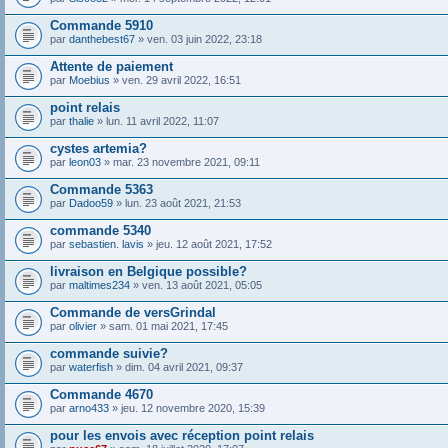
Commande 5910
par
danthebest67
» ven. 03 juin 2022, 23:18
Attente de paiement
par
Moebius
» ven. 29 avril 2022, 16:51
point relais
par
thalie
» lun. 11 avril 2022, 11:07
cystes artemia?
par
leon03
» mar. 23 novembre 2021, 09:11
Commande 5363
par
Dadoo59
» lun. 23 août 2021, 21:53
commande 5340
par
sebastien. lavis
» jeu. 12 août 2021, 17:52
livraison en Belgique possible?
par
maltimes234
» ven. 13 août 2021, 05:05
Commande de versGrindal
par
olivier
» sam. 01 mai 2021, 17:45
commande suivie?
par
waterfish
» dim. 04 avril 2021, 09:37
Commande 4670
par
arno433
» jeu. 12 novembre 2020, 15:39
pour les envois avec réception point relais