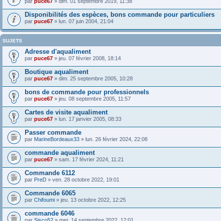
par
puce67
» dim. 01 septembre 2019, 11:38
Disponibilités des espèces, bons commande pour particuliers
par
puce67
» lun. 07 juin 2004, 21:04
SUJETS
Adresse d'aqualiment
par
puce67
» jeu. 07 février 2008, 18:14
Boutique aqualiment
par
puce67
» dim. 25 septembre 2005, 10:28
bons de commande pour professionnels
par
puce67
» jeu. 08 septembre 2005, 11:57
Cartes de visite aqualiment
par
puce67
» lun. 17 janvier 2005, 08:33
Passer commande
par
MarineBordeaux33
» lun. 26 février 2024, 22:08
commande aqualiment
par
puce67
» sam. 17 février 2024, 11:21
Commande 6112
par
PreD
» ven. 28 octobre 2022, 19:01
Commande 6065
par
Chifoumi
» jeu. 13 octobre 2022, 12:25
commande 6046
par
Sisco52
» mer. 14 septembre 2022, 12:01