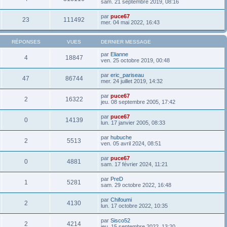
sam. 21 septembre 2019, 08:16
par
puce67
23
111492
mer. 04 mai 2022, 16:43
RÉPONSES
VUES
DERNIER MESSAGE
par
Elianne
4
18847
ven. 25 octobre 2019, 00:48
par
eric_pariseau
47
86744
mer. 24 juillet 2019, 14:32
par
puce67
2
16322
jeu. 08 septembre 2005, 17:42
par
puce67
0
14139
lun. 17 janvier 2005, 08:33
par
hubuche
2
5513
ven. 05 avril 2024, 08:51
par
puce67
0
4881
sam. 17 février 2024, 11:21
par
PreD
1
5281
sam. 29 octobre 2022, 16:48
par
Chifoumi
2
4130
lun. 17 octobre 2022, 10:35
par
Sisco52
2
4214
jeu. 15 septembre 2022, 13:20