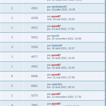
par
danthebest67
2
4591
jeu. 28 juillet 2022, 16:38
par
puce67
1
4339
mar. 03 mai 2022, 10:03
par
puce67
1
4421
jeu. 14 avril 2022, 17:50
par
leon03
2
5652
jeu. 25 novembre 2021, 10:09
par
Dadoo59
3
5558
lun. 30 août 2021, 16:27
par
puce67
1
4677
lun. 16 août 2021, 16:45
par
puce67
1
4962
lun. 16 août 2021, 16:43
par
puce67
6
6696
ven. 21 mai 2021, 07:38
par
waterfish
5
6891
lun. 12 avril 2021, 09:10
par
puce67
1
5575
jeu. 12 novembre 2020, 17:33
par
puce67
4
7962