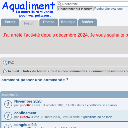
Recherche avancée
Portail
Photos
Boutique
Vidéos
Forum
FAQ
Accueil
Index du forum
tout sur les commandes
comment passer une c
comment passer une commande ?
ANNONCES
Novembre 2020
par
puce67
» sam. 31 octobre 2020, 14:18 » dans
Expéditions de ce mois
confinement
par
puce67
» ven. 20 mars 2020, 08:43 » dans
Expéditions de ce mois
congès d'été