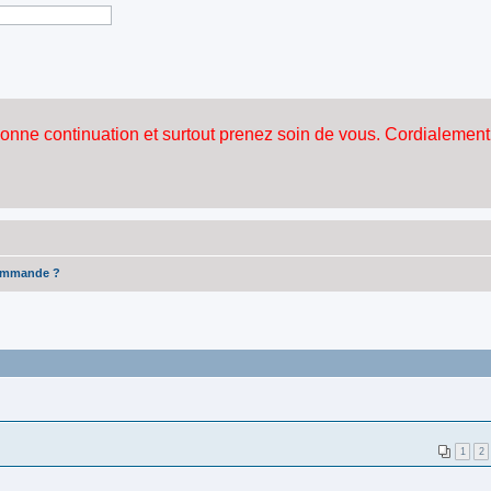
ommande ?
1
2