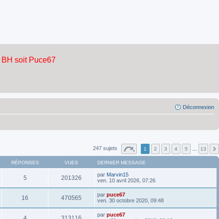
Déconnexion
247 sujets
1
2
3
4
5
…
13
RÉPONSES
VUES
DERNIER MESSAGE
par
Marvin15
5
201326
ven. 10 avril 2026, 07:26
par
puce67
16
470565
ven. 30 octobre 2020, 09:48
par
puce67
4
313116