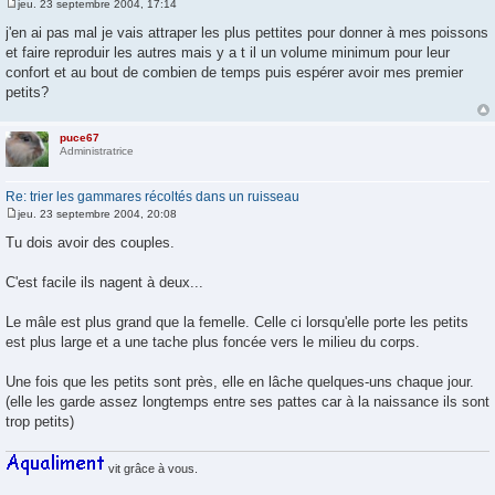
jeu. 23 septembre 2004, 17:14
M
e
j'en ai pas mal je vais attraper les plus pettites pour donner à mes poissons
s
et faire reproduir les autres mais y a t il un volume minimum pour leur
s
a
confort et au bout de combien de temps puis espérer avoir mes premier
g
petits?
e
puce67
Administratrice
Re: trier les gammares récoltés dans un ruisseau
jeu. 23 septembre 2004, 20:08
M
e
Tu dois avoir des couples.
s
s
a
C'est facile ils nagent à deux...
g
e
Le mâle est plus grand que la femelle. Celle ci lorsqu'elle porte les petits
est plus large et a une tache plus foncée vers le milieu du corps.
Une fois que les petits sont près, elle en lâche quelques-uns chaque jour.
(elle les garde assez longtemps entre ses pattes car à la naissance ils sont
trop petits)
vit grâce à vous.