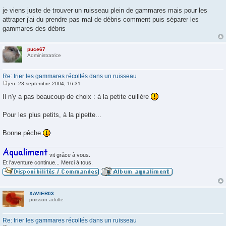
M
e
je viens juste de trouver un ruisseau plein de gammares mais pour les
s
attraper j'ai du prendre pas mal de débris comment puis séparer les
s
a
gammares des débris
g
e
puce67
Administratrice
Re: trier les gammares récoltés dans un ruisseau
jeu. 23 septembre 2004, 16:31
M
e
Il n'y a pas beaucoup de choix : à la petite cuillère
s
s
a
Pour les plus petits, à la pipette...
g
e
Bonne pêche
vit grâce à vous.
Et l'aventure continue... Merci à tous.
XAVIER03
poisson adulte
Re: trier les gammares récoltés dans un ruisseau