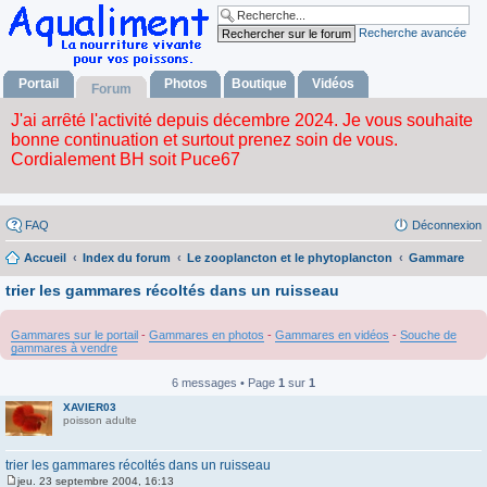
Recherche avancée
Portail
Photos
Boutique
Vidéos
Forum
FAQ
Déconnexion
Accueil
Index du forum
Le zooplancton et le phytoplancton
Gammare
trier les gammares récoltés dans un ruisseau
Gammares sur le portail
-
Gammares en photos
-
Gammares en vidéos
-
Souche de
gammares à vendre
6 messages • Page
1
sur
1
XAVIER03
poisson adulte
trier les gammares récoltés dans un ruisseau
jeu. 23 septembre 2004, 16:13