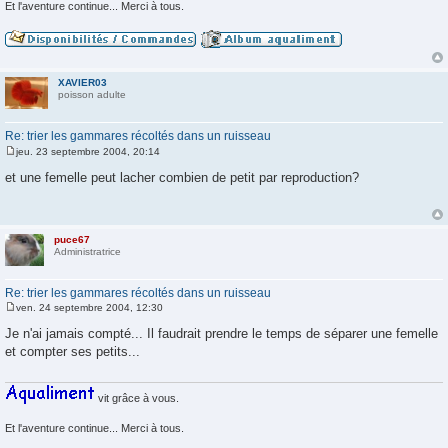
Et l'aventure continue... Merci à tous.
XAVIER03
poisson adulte
Re: trier les gammares récoltés dans un ruisseau
jeu. 23 septembre 2004, 20:14
M
e
et une femelle peut lacher combien de petit par reproduction?
s
s
a
g
e
puce67
Administratrice
Re: trier les gammares récoltés dans un ruisseau
ven. 24 septembre 2004, 12:30
M
e
Je n'ai jamais compté... Il faudrait prendre le temps de séparer une femelle
s
et compter ses petits...
s
a
g
e
vit grâce à vous.
Et l'aventure continue... Merci à tous.