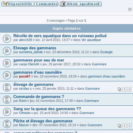
6 messages • Page
1
sur
1
Sujets similaires
Récolte de vers aquatique dans un ruisseau pollué
par
alexx528
» lun. 12 avril 2010, 14:27 » dans
Ver aquatique
Elevage des gammares
par
oumeima_dahak
» lun. 23 décembre 2019, 11:12 » dans
Ecologie
gammares pour eau de mer
par
carpe Diem46
» jeu. 26 janvier 2017, 20:02 » dans
Gammare
gammares d'eau saumâtre
par
puce67
» lun. 23 novembre 2015, 19:29 » dans
gammare d'eau saumâtre
élevage de gammares
par
nicolas c
» ven. 25 janvier 2013, 11:11 » dans
Gammare
1
2
Commande de gammares ?
par
Rami
» jeu. 01 novembre 2012, 17:39 » dans
Gammare
Sang sur la queue des gammares ??
par
Olmedo
» jeu. 15 avril 2010, 14:05 » dans
Gammare
Pêche et élevage des gammares
par
Mazus
» dim. 07 novembre 2010, 15:14 » dans
Gammare
1
2