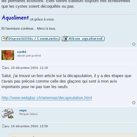
les premières éclosions. Elles seront d'ailleurs toujours très échelonnées
s
a
que les cystes soient décoquillés ou pas.
g
e
vit grâce à vous.
Et l'aventure continue... Merci à tous.
viet94
alevin pré-juvénil
jeu. 16 décembre 2004, 12:16
M
e
Salut, j'ai trouvé un bon article sur la décapsulation, il y a des étapes que
s
t'avais pas précisé comme celle des glaçons qui sont à mon avis
s
a
importants pour ne pas tuer les oeufs.
g
e
http://www.webglaz.ch/artemias/decapsulation.html
napo
Requin blanc
jeu. 16 décembre 2004, 13:56
M
e
s