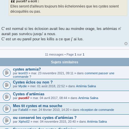
puce67 a écrit :
s
Elles seront d'ailleurs toujours très échelonnées que les cystes soient
a
g
décoquillés ou pas.
e
C' est normal si les éclosion avait lieu au moindre orage, les artémias n'
aurait pas survécu jusqu' a nous.
C' est un eu pareil pour les killis a ce que j' ai lus.
11 messages • Page
1
sur
1
Sujets similaires
cystes artemia?
par
leon03
» mar. 23 novembre 2021, 09:11 » dans
comment passer une
commande ?
Cystes éclos ou non ?
par
Mydie
» mer. 01 août 2018, 22:52 » dans
Artémia Salina
Cystes d'artémias
par
puce67
» mar. 04 avril 2017, 08:44 » dans
Artémia Salina
Mes tit cystes et ma souche
par
Fafa68
» mer. 24 février 2010, 14:20 » dans
réception de commande
ou conservé les cystes d'artémias ?
par
Xipho02
» mer. 04 novembre 2015, 20:40 » dans
Artémia Salina