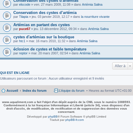
Conservation des cystes d'artémias
par
elscode
» ven. 27 mars 2009, 11:08 » dans
Artémia Salina
Conservation des cystes d’artémia
par
Tilapia
» jeu. 03 janvier 2019, 12:17 » dans
la nourriture vivante
Artémias en partant des cystes
par
puce67
» jeu. 13 décembre 2012, 09:34 » dans
Artémia Salina
cystes d'artémias sur la boutique
par
htc1
» mar. 16 mars 2010, 11:32 » dans
Artémia Salina
éclosion de cystes et faible température
par
reptor
» mar. 20 mars 2007, 02:54 » dans
Artémia Salina
Aller à
QUI EST EN LIGNE
Utilisateurs parcourant ce forum : Aucun utilisateur enregistré et 9 invités
Accueil
Index du forum
L’équipe du forum
Heures au format
UTC+01:00
www.aqualiment.com a fait l'objet d'un dépôt auprès de la CNIL sous le numéro 1088593.
Conformément à la loi française Informatique et Liberté (article 34), vous disposez d'un
droit d'accès, de modification, de rectification et de suppression des données vous
concernant.
Développé par
phpBB
® Forum Software © phpBB Limited
Traduit par
phpBB-fr.com