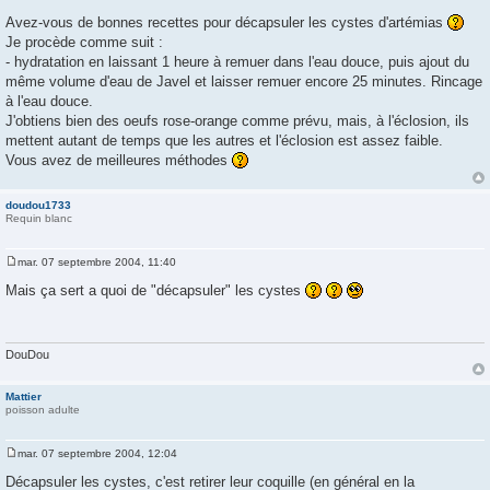
M
e
Avez-vous de bonnes recettes pour décapsuler les cystes d'artémias
s
Je procède comme suit :
s
a
- hydratation en laissant 1 heure à remuer dans l'eau douce, puis ajout du
g
même volume d'eau de Javel et laisser remuer encore 25 minutes. Rincage
e
à l'eau douce.
J'obtiens bien des oeufs rose-orange comme prévu, mais, à l'éclosion, ils
mettent autant de temps que les autres et l'éclosion est assez faible.
Vous avez de meilleures méthodes
doudou1733
Requin blanc
mar. 07 septembre 2004, 11:40
M
e
Mais ça sert a quoi de "décapsuler" les cystes
s
s
a
g
e
DouDou
Mattier
poisson adulte
mar. 07 septembre 2004, 12:04
M
e
Décapsuler les cystes, c'est retirer leur coquille (en général en la
s