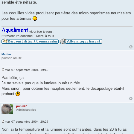
semble être néfaste.
Les coquilles vides produisent peut-être des micro organismes nourrissiers
pour les artémias
vit grâce à vous.
Et l'aventure continue... Merci à tous.
Mattier
poisson adulte
mar. 07 septembre 2004, 19:49
M
e
Pas bête, ça.
s
Je ne savais pas que la lumière jouait un rôle.
s
a
Mais sinon, pour obtenir les nauplies seulement, le décapsulage était-il
g
probant
e
puce67
Administratrice
mar. 07 septembre 2004, 20:27
M
e
Non, si la température et la lumière sont suffisantes, dans les 20 h tu as
s