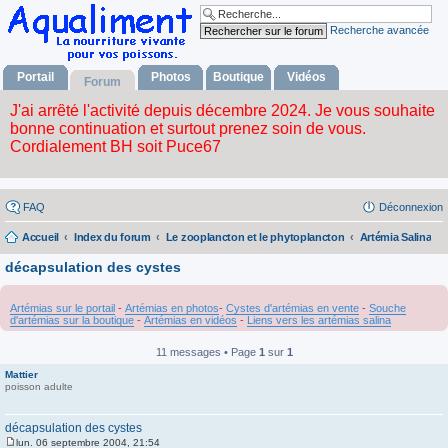
Recherche avancée
Portail
Photos
Boutique
Vidéos
Forum
FAQ
Déconnexion
Accueil
Index du forum
Le zooplancton et le phytoplancton
Artémia Salina
décapsulation des cystes
Artémias sur le portail
-
Artémias en photos
-
Cystes d'artémias en vente
-
Souche
d'artémias sur la boutique
-
Artémias en vidéos
-
Liens vers les artémias salina
11 messages • Page
1
sur
1
Mattier
poisson adulte
décapsulation des cystes
lun. 06 septembre 2004, 21:54