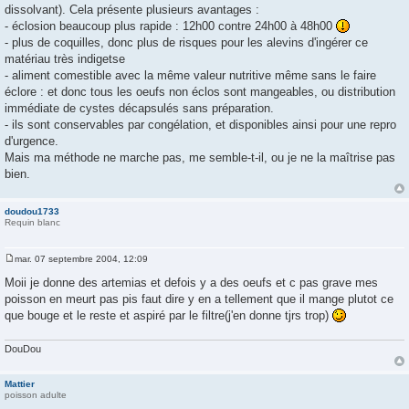
dissolvant). Cela présente plusieurs avantages :
s
a
- éclosion beaucoup plus rapide : 12h00 contre 24h00 à 48h00
g
- plus de coquilles, donc plus de risques pour les alevins d'ingérer ce
e
matériau très indigetse
- aliment comestible avec la même valeur nutritive même sans le faire
éclore : et donc tous les oeufs non éclos sont mangeables, ou distribution
immédiate de cystes décapsulés sans préparation.
- ils sont conservables par congélation, et disponibles ainsi pour une repro
d'urgence.
Mais ma méthode ne marche pas, me semble-t-il, ou je ne la maîtrise pas
bien.
doudou1733
Requin blanc
mar. 07 septembre 2004, 12:09
M
e
Moii je donne des artemias et defois y a des oeufs et c pas grave mes
s
poisson en meurt pas pis faut dire y en a tellement que il mange plutot ce
s
a
que bouge et le reste et aspiré par le filtre(j'en donne tjrs trop)
g
e
DouDou
Mattier
poisson adulte