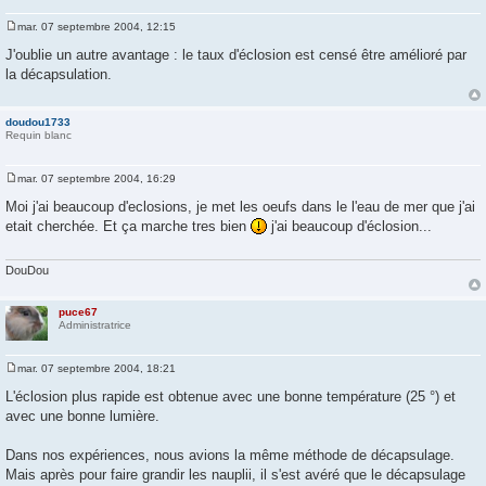
mar. 07 septembre 2004, 12:15
M
e
J'oublie un autre avantage : le taux d'éclosion est censé être amélioré par
s
la décapsulation.
s
a
g
e
doudou1733
Requin blanc
mar. 07 septembre 2004, 16:29
M
e
Moi j'ai beaucoup d'eclosions, je met les oeufs dans le l'eau de mer que j'ai
s
etait cherchée. Et ça marche tres bien
j'ai beaucoup d'éclosion...
s
a
g
e
DouDou
puce67
Administratrice
mar. 07 septembre 2004, 18:21
M
e
L'éclosion plus rapide est obtenue avec une bonne température (25 °) et
s
avec une bonne lumière.
s
a
g
Dans nos expériences, nous avions la même méthode de décapsulage.
e
Mais après pour faire grandir les nauplii, il s'est avéré que le décapsulage