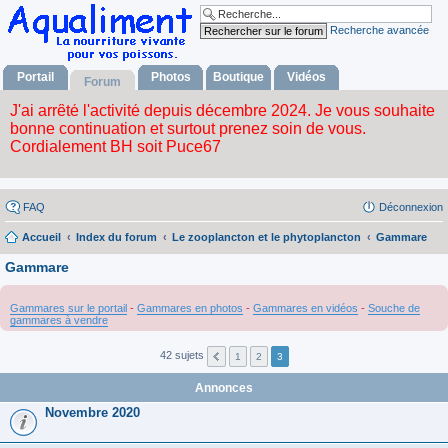
Recherche avancée
Portail
Photos
Boutique
Vidéos
Forum
FAQ
Déconnexion
Accueil
Index du forum
Le zooplancton et le phytoplancton
Gammare
Gammare
Gammares sur le portail
-
Gammares en photos
-
Gammares en vidéos
-
Souche de
gammares à vendre
42 sujets
1
2
3
Annonces
Novembre 2020