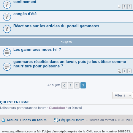
confinement
1
2
congès d'été
Réactions sur les articles du portail gammares
Sujets
Les gammares mues t-il ?
gammares récoltés dans un lavoir, puis-je les utiliser comme
nourriture pour poissons ?
1
2
42 sujets
1
2
3
Aller à
QUI EST EN LIGNE
Utilisateurs parcourant ce forum :
Claudebot *
et 0 invité
Accueil
Index du forum
L’équipe du forum
Heures au format
UTC+01:00
www.aqualiment.com a fait l'objet d'un dépôt auprès de la CNIL sous le numéro 1088593.