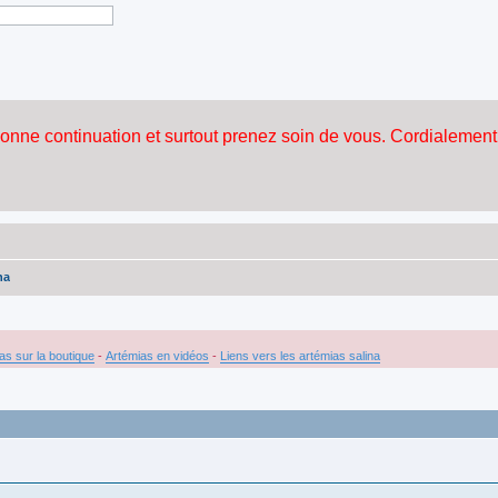
na
as sur la boutique
-
Artémias en vidéos
-
Liens vers les artémias salina