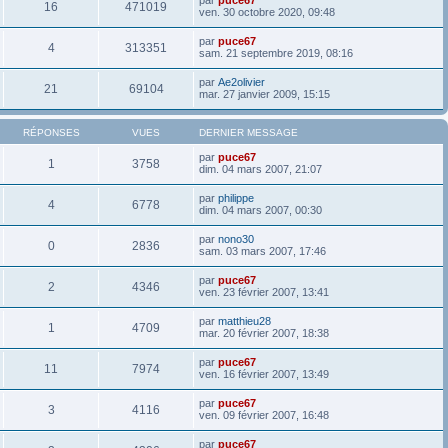
16
471019
ven. 30 octobre 2020, 09:48
par
puce67
4
313351
sam. 21 septembre 2019, 08:16
par
Ae2olivier
21
69104
mar. 27 janvier 2009, 15:15
RÉPONSES
VUES
DERNIER MESSAGE
par
puce67
1
3758
dim. 04 mars 2007, 21:07
par
philippe
4
6778
dim. 04 mars 2007, 00:30
par
nono30
0
2836
sam. 03 mars 2007, 17:46
par
puce67
2
4346
ven. 23 février 2007, 13:41
par
matthieu28
1
4709
mar. 20 février 2007, 18:38
par
puce67
11
7974
ven. 16 février 2007, 13:49
par
puce67
3
4116
ven. 09 février 2007, 16:48
par
puce67