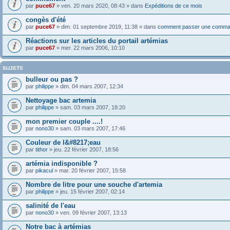
par
puce67
» ven. 20 mars 2020, 08:43 » dans
Expéditions de ce mois
congès d'été
par
puce67
» dim. 01 septembre 2019, 11:38 » dans
comment passer une comma
Réactions sur les articles du portail artémias
par
puce67
» mer. 22 mars 2006, 10:10
SUJETS
bulleur ou pas ?
par
philippe
» dim. 04 mars 2007, 12:34
Nettoyage bac artemia
par
philippe
» sam. 03 mars 2007, 18:20
mon premier couple ....!
par
nono30
» sam. 03 mars 2007, 17:46
Couleur de l&#8217;eau
par
tithor
» jeu. 22 février 2007, 18:56
artémia indisponible ?
par
pikacul
» mar. 20 février 2007, 15:58
Nombre de litre pour une souche d'artemia
par
philippe
» jeu. 15 février 2007, 02:14
salinité de l'eau
par
nono30
» ven. 09 février 2007, 13:13
Notre bac à artémias