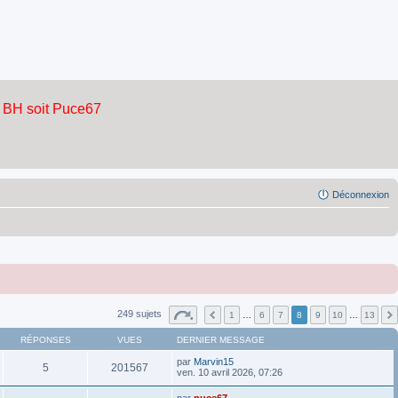
Déconnexion
249 sujets
1
…
6
7
8
9
10
…
13
RÉPONSES
VUES
DERNIER MESSAGE
par
Marvin15
5
201567
ven. 10 avril 2026, 07:26
par
puce67