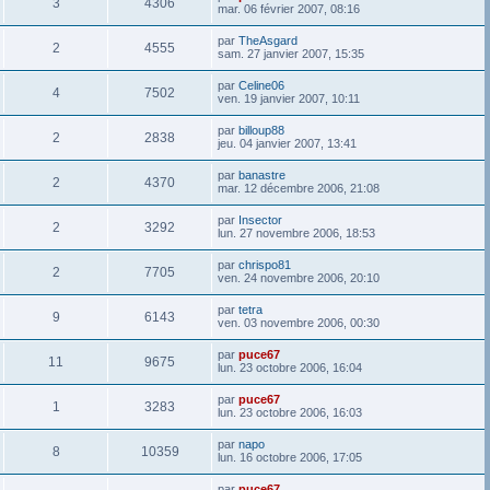
3
4306
mar. 06 février 2007, 08:16
par
TheAsgard
2
4555
sam. 27 janvier 2007, 15:35
par
Celine06
4
7502
ven. 19 janvier 2007, 10:11
par
billoup88
2
2838
jeu. 04 janvier 2007, 13:41
par
banastre
2
4370
mar. 12 décembre 2006, 21:08
par
Insector
2
3292
lun. 27 novembre 2006, 18:53
par
chrispo81
2
7705
ven. 24 novembre 2006, 20:10
par
tetra
9
6143
ven. 03 novembre 2006, 00:30
par
puce67
11
9675
lun. 23 octobre 2006, 16:04
par
puce67
1
3283
lun. 23 octobre 2006, 16:03
par
napo
8
10359
lun. 16 octobre 2006, 17:05
par
puce67