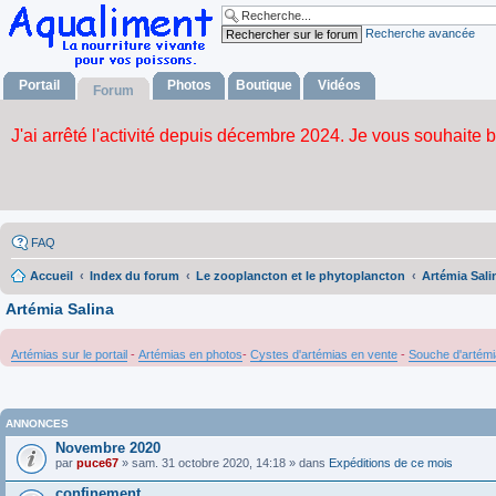
Recherche avancée
Portail
Photos
Boutique
Vidéos
Forum
FAQ
Accueil
Index du forum
Le zooplancton et le phytoplancton
Artémia Sali
Artémia Salina
Artémias sur le portail
-
Artémias en photos
-
Cystes d'artémias en vente
-
Souche d'artémi
ANNONCES
Novembre 2020
par
puce67
» sam. 31 octobre 2020, 14:18 » dans
Expéditions de ce mois
confinement