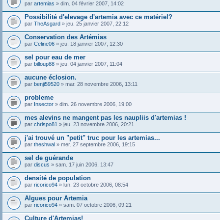
par
artemias
» dim. 04 février 2007, 14:02
Possibilité d'elevage d'artemia avec ce matériel?
par
TheAsgard
» jeu. 25 janvier 2007, 22:12
Conservation des Artémias
par
Celine06
» jeu. 18 janvier 2007, 12:30
sel pour eau de mer
par
billoup88
» jeu. 04 janvier 2007, 11:04
aucune éclosion.
par
benji59520
» mar. 28 novembre 2006, 13:11
probleme
par
Insector
» dim. 26 novembre 2006, 19:00
mes alevins ne mangent pas les naupliis d'artemias !
par
chrispo81
» jeu. 23 novembre 2006, 20:21
j'ai trouvé un "petit" truc pour les artemias...
par
theshwal
» mer. 27 septembre 2006, 19:15
sel de guérande
par
discus
» sam. 17 juin 2006, 13:47
densité de population
par
ricorico94
» lun. 23 octobre 2006, 08:54
Algues pour Artemia
par
ricorico94
» sam. 07 octobre 2006, 09:21
Culture d'Artemias!