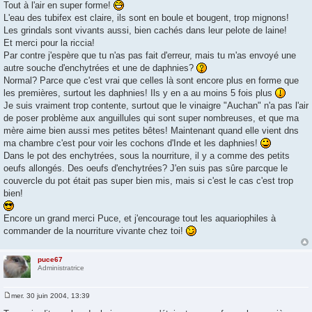
g
Tout à l'air en super forme!
e
L'eau des tubifex est claire, ils sont en boule et bougent, trop mignons!
Les grindals sont vivants aussi, bien cachés dans leur pelote de laine!
Et merci pour la riccia!
Par contre j'espère que tu n'as pas fait d'erreur, mais tu m'as envoyé une
autre souche d'enchytrées et une de daphnies?
Normal? Parce que c'est vrai que celles là sont encore plus en forme que
les premières, surtout les daphnies! Ils y en a au moins 5 fois plus
Je suis vraiment trop contente, surtout que le vinaigre "Auchan" n'a pas l'air
de poser problème aux anguillules qui sont super nombreuses, et que ma
mère aime bien aussi mes petites bêtes! Maintenant quand elle vient dns
ma chambre c'est pour voir les cochons d'Inde et les daphnies!
Dans le pot des enchytrées, sous la nourriture, il y a comme des petits
oeufs allongés. Des oeufs d'enchytrées? J'en suis pas sûre parcque le
couvercle du pot était pas super bien mis, mais si c'est le cas c'est trop
bien!
Encore un grand merci Puce, et j'encourage tout les aquariophiles à
commander de la nourriture vivante chez toi!
puce67
Administratrice
mer. 30 juin 2004, 13:39
M
e