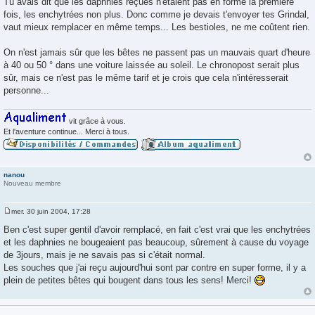
Tu avais dit que les daphnies reçues n'étaient pas en forme la première
s
fois, les enchytrées non plus. Donc comme je devais t'envoyer tes Grindal,
s
a
vaut mieux remplacer en même temps... Les bestioles, ne me coûtent rien.
g
e
On n'est jamais sûr que les bêtes ne passent pas un mauvais quart d'heure
à 40 ou 50 ° dans une voiture laissée au soleil. Le chronopost serait plus
sûr, mais ce n'est pas le même tarif et je crois que cela n'intéresserait
personne...
vit grâce à vous.
Et l'aventure continue... Merci à tous.
nanou
Nouveau membre
mer. 30 juin 2004, 17:28
M
e
Ben c'est super gentil d'avoir remplacé, en fait c'est vrai que les enchytrées
s
et les daphnies ne bougeaient pas beaucoup, sûrement à cause du voyage
s
a
de 3jours, mais je ne savais pas si c'était normal.
g
Les souches que j'ai reçu aujourd'hui sont par contre en super forme, il y a
e
plein de petites bêtes qui bougent dans tous les sens! Merci!