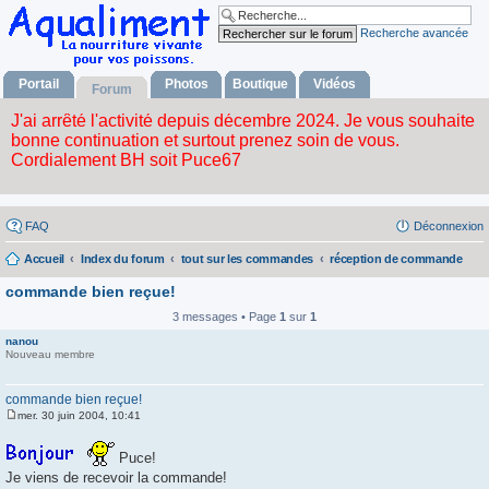
Recherche avancée
Portail
Photos
Boutique
Vidéos
Forum
FAQ
Déconnexion
Accueil
Index du forum
tout sur les commandes
réception de commande
commande bien reçue!
3 messages • Page
1
sur
1
nanou
Nouveau membre
commande bien reçue!
mer. 30 juin 2004, 10:41
M
e
s
Puce!
s
Je viens de recevoir la commande!
a