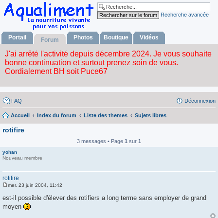
Recherche avancée
Portail
Photos
Boutique
Vidéos
Forum
FAQ
Déconnexion
Accueil
Index du forum
Liste des themes
Sujets libres
rotifire
3 messages • Page
1
sur
1
yohan
Nouveau membre
rotifire
mer. 23 juin 2004, 11:42
M
e
est-il possible d'élever des rotifiers a long terme sans employer de grand
s
moyen
s
a