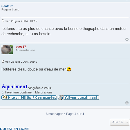
g
e
Scalaire
Requin blanc
mer. 23 juin 2004, 13:19
M
e
rotifères : tu as plus de chance avec la bonne orthographe dans un moteur
s
de recherche, si tu as besoin.
s
a
g
e
puce67
Administratrice
mer. 23 juin 2004, 20:42
M
e
Rotifères d'eau douce ou d'eau de mer
s
s
a
g
e
vit grâce à vous.
Et l'aventure continue... Merci à tous.
3 messages • Page
1
sur
1
Aller à
QUI EST EN LIGNE