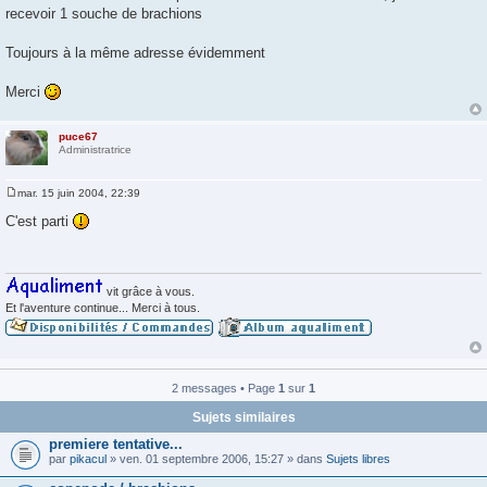
g
recevoir 1 souche de brachions
e
Toujours à la même adresse évidemment
Merci
puce67
Administratrice
mar. 15 juin 2004, 22:39
M
e
C'est parti
s
s
a
g
e
vit grâce à vous.
Et l'aventure continue... Merci à tous.
2 messages • Page
1
sur
1
Sujets similaires
premiere tentative...
par
pikacul
» ven. 01 septembre 2006, 15:27 » dans
Sujets libres