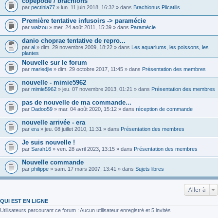
copepode / brachions
par
pectinia77
» lun. 11 juin 2018, 16:32 » dans
Brachionus Plicatilis
Première tentative infusoirs -> paramécie
par
walzou
» mer. 24 août 2011, 15:39 » dans
Paramécie
danio choprae tentative de repro...
par
al
» dim. 29 novembre 2009, 18:22 » dans
Les aquariums, les poissons, les
plantes
Nouvelle sur le forum
par
mariedjie
» dim. 29 octobre 2017, 11:45 » dans
Présentation des membres
nouvelle - mimie5962
par
mimie5962
» jeu. 07 novembre 2013, 01:21 » dans
Présentation des membres
pas de nouvelle de ma commande...
par
Dadoo59
» mar. 04 août 2020, 15:12 » dans
réception de commande
nouvelle arrivée - era
par
era
» jeu. 08 juillet 2010, 11:31 » dans
Présentation des membres
Je suis nouvelle !
par
Sarah16
» ven. 28 avril 2023, 13:15 » dans
Présentation des membres
Nouvelle commande
par
philippe
» sam. 17 mars 2007, 13:41 » dans
Sujets libres
Aller à
QUI EST EN LIGNE
Utilisateurs parcourant ce forum : Aucun utilisateur enregistré et 5 invités