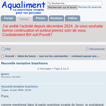
Recherche avancée
Portail
Photos
Boutique
Vidéos
Forum
FAQ
Déconnexion
Accueil
Index du forum
tout sur les commandes
comment passer une commande ?
Nouvelle tentative brachions
2 messages • Page
1
sur
1
jpcoco
Nouveau membre
Nouvelle tentative brachions
sam. 12 juin 2004, 19:54
M
e
Puce,
s
s
a
comme mentionné dans la partie nourriture vivante du forum, je souhaiterai