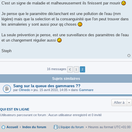
C'est un signe de maladie et malheureusement ils finissent par mourir
e
Je pense que le paramètre déclanchant est une pollution de l'eau (mm
légère) mais que la selection et la consanguinité que l'on peut trouver dans
les animaleries y sont aussi pour qq choses
La seule prévention je pense, est une surveillance des paramètres de l'eau
et un changement régulier aussi
Steph
16 messages
1
2
Sujets similaires
Sang sur la queue des gammares ??
par
Olmedo
» jeu. 15 avril 2010, 14:05 » dans
Gammare
Aller à
QUI EST EN LIGNE
Utilisateurs parcourant ce forum : Aucun utilisateur enregistré et 0 invité
Accueil
Index du forum
L’équipe du forum
Heures au format
UTC+01:00