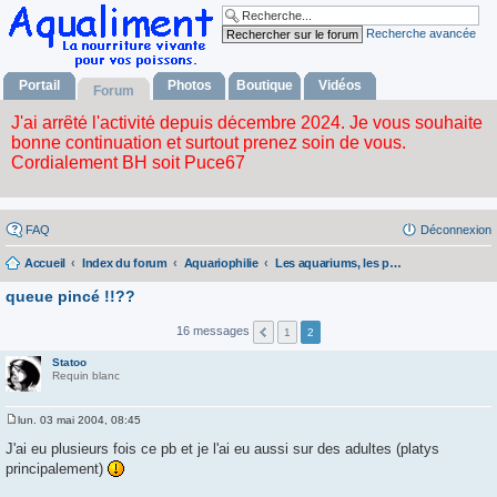
Recherche avancée
Portail
Photos
Boutique
Vidéos
Forum
FAQ
Déconnexion
Accueil
Index du forum
Aquariophilie
Les aquariums, les poissons, les plantes
queue pincé !!??
16 messages
1
2
Statoo
Requin blanc
lun. 03 mai 2004, 08:45
M
e
J'ai eu plusieurs fois ce pb et je l'ai eu aussi sur des adultes (platys
s
principalement)
s
a
g