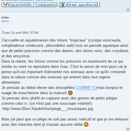
triton
alevin
mar. 13 avril 2004, 07:06
M
e
J'accueille en aquaterrarium des tritons "tropicaux" (cynops ensicauda,
s
notophtalmus viridiscens, pleurodeles walt) tous en periode aquatique ainsi
s
a
que de petits poissons comme des danios, des néons noirs, des corydoras
g
et des ancystrus.
e
Dans la nature, les tritons comme les poissons se nourrissent de ce qui
tombe ou vient se reproduire dans l'eau. C'est la raison de mon post car je
pense qu'il est important d'alimenter nos animaux avec ce qu'ils croiserait
dans la nature comme des insectes qui entrent dans leur regime
alimentaire.
Je pensais au debut élever des drosophiles
COMME ICI
mais bonjour le
nuage de moucherons dans la maison!
Je pensais donc plutôt en capturer avec des genres de petits pièges
comme celui ci. (ce n'est pas une soucoupe volante!)
-http://www.20six.fr/pub/triton/piege___moustiques.jpg
Mais j'ai peur que ce piège ne soit pas assez selectif et que je me retrouve
avec des insectes dont je n'aurais aucune utilité
.