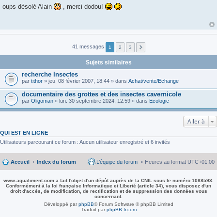
e
oups désolé Alain
, merci dodou!
s
s
a
g
e
41 messages
1
2
3
Sujets similaires
recherche Insectes
par
tithor
» jeu. 08 février 2007, 18:44 » dans
Achat/vente/Echange
documentaire des grottes et des insectes cavernicole
par
Oligoman
» lun. 30 septembre 2024, 12:59 » dans
Ecologie
Aller à
QUI EST EN LIGNE
Utilisateurs parcourant ce forum : Aucun utilisateur enregistré et 6 invités
Accueil
Index du forum
L’équipe du forum
Heures au format
UTC+01:00
www.aqualiment.com a fait l'objet d'un dépôt auprès de la CNIL sous le numéro 1088593.
Conformément à la loi française Informatique et Liberté (article 34), vous disposez d'un
droit d'accès, de modification, de rectification et de suppression des données vous
concernant.
Développé par
phpBB
® Forum Software © phpBB Limited
Traduit par
phpBB-fr.com