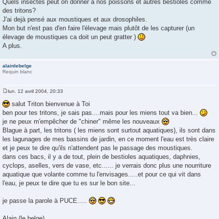
Quels insectes peut on donner à nos poissons et autres béstioles comme
a
g
des tritons?
e
J'ai dejà pensé aux moustiques et aux drosophiles.
Mon but n'est pas d'en faire l'élevage mais plutôt de les capturer (un
élevage de moustiques ca doit un peut gratter )
A plus.
alainlebelge
Requin blanc
lun. 12 avril 2004, 20:33
M
e
salut Triton bienvenue à Toi
s
ben pour tes tritons, je sais pas....mais pour les miens tout va bien...
s
a
je ne peux m'empêcher de "chiner" même les nouveaux
g
Blague à part, les tritons ( les miens sont surtout aquatiques), ils sont dans
e
les lagunages de mes bassins de jardin, en ce moment l'eau est très claire
et je peux te dire qu'ils n'attendent pas le passage des moustiques.
dans ces bacs, il y a de tout, plein de bestioles aquatiques, daphnies,
cyclops, aselles, vers de vase, etc...... je verrais donc plus une nourriture
aquatique que volante comme tu l'envisages.....et pour ce qui vit dans
l'eau, je peux te dire que tu es sur le bon site...
je passe la parole à PUCE.....
Alain (le belge)