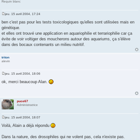
Requin blanc
jeu. 15 avril 2004, 17:24
M
e
ben c'est pas pour les tests toxicologiques qu'elles sont utilisées mais en
s
génétique.
s
a
et elles ont trouvé une application en aquariophilie et terrariophilie car ça
g
évite de voir voltiger des moucherons autour des aquariums, ça s'élève
e
dans des bocaux contenants un milieu nutritif.
triton
alevin
jeu. 15 avril 2004, 18:06
M
e
ok, merci beaucoup Alan.
s
s
a
g
e
puce67
Administratrice
jeu. 15 avril 2004, 18:07
M
e
Voilà, Alain a déjà répondu
s
s
a
Dans la nature, des drosophiles qui ne volent pas, cela n'existe pas.
g