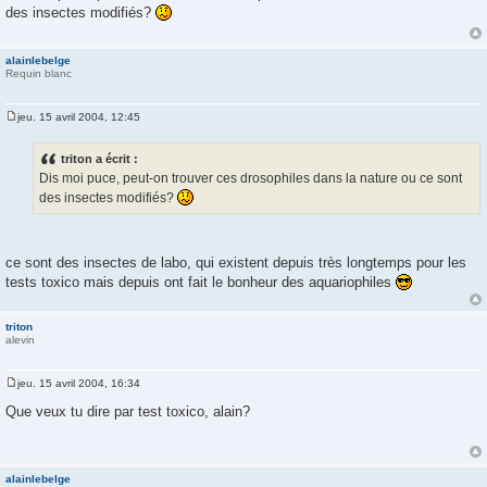
s
des insectes modifiés?
s
a
g
e
alainlebelge
Requin blanc
jeu. 15 avril 2004, 12:45
M
e
s
triton a écrit :
s
Dis moi puce, peut-on trouver ces drosophiles dans la nature ou ce sont
a
g
des insectes modifiés?
e
ce sont des insectes de labo, qui existent depuis très longtemps pour les
tests toxico mais depuis ont fait le bonheur des aquariophiles
triton
alevin
jeu. 15 avril 2004, 16:34
M
e
Que veux tu dire par test toxico, alain?
s
s
a
g
e
alainlebelge