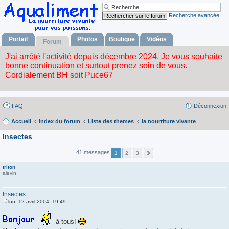
Recherche avancée
Portail
Photos
Boutique
Vidéos
Forum
FAQ
Déconnexion
Accueil
Index du forum
Liste des themes
la nourriture vivante
Insectes
41 messages
1
2
3
triton
alevin
Insectes
lun. 12 avril 2004, 19:49
M
e
s
à tous!
s