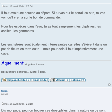
mar. 13 avril 2004, 17:54
M
e
Il faut avoir une souche au départ. Si tu vas sur le portail du site, tu vas
s
voir qu'il y en a sur le bon de commande.
s
a
g
Pour les espèces dans l'eau, tu as tout simplement les daphnies, les
e
aselles, les gammares...
Les enchytrées sont également intéressantes car elles s'élèvent dans un
pot de fleurs en terre cuite... mais pour cela il faut impérativement une
cave.
vit grâce à vous.
Et l'aventure continue... Merci à tous.
triton
alevin
mer. 14 avril 2004, 21:18
M
e
Dis moi puce, peut-on trouver ces drosophiles dans la nature ou ce sont