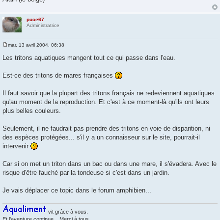
puce67
Administratrice
mar. 13 avril 2004, 06:38
M
e
Les tritons aquatiques mangent tout ce qui passe dans l'eau.
s
s
a
Est-ce des tritons de mares françaises
g
e
Il faut savoir que la plupart des tritons français ne redeviennent aquatiques
qu'au moment de la reproduction. Et c'est à ce moment-là qu'ils ont leurs
plus belles couleurs.
Seulement, il ne faudrait pas prendre des tritons en voie de disparition, ni
des espèces protégées... s'il y a un connaisseur sur le site, pourrait-il
intervenir
Car si on met un triton dans un bac ou dans une mare, il s'évadera. Avec le
risque d'être fauché par la tondeuse si c'est dans un jardin.
Je vais déplacer ce topic dans le forum amphibien...
vit grâce à vous.
Et l'aventure continue... Merci à tous.