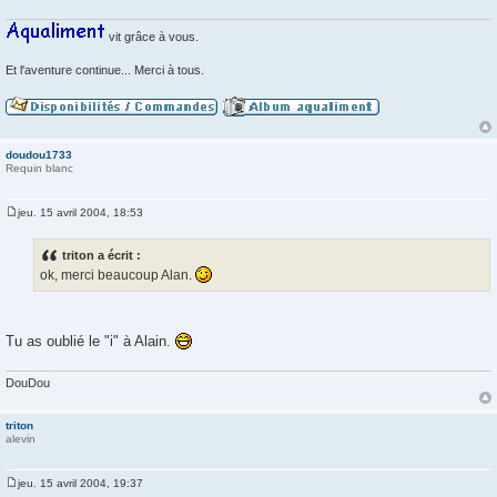
e
vit grâce à vous.
Et l'aventure continue... Merci à tous.
doudou1733
Requin blanc
jeu. 15 avril 2004, 18:53
M
e
s
triton a écrit :
s
ok, merci beaucoup Alan.
a
g
e
Tu as oublié le "i" à Alain.
DouDou
triton
alevin
jeu. 15 avril 2004, 19:37
M