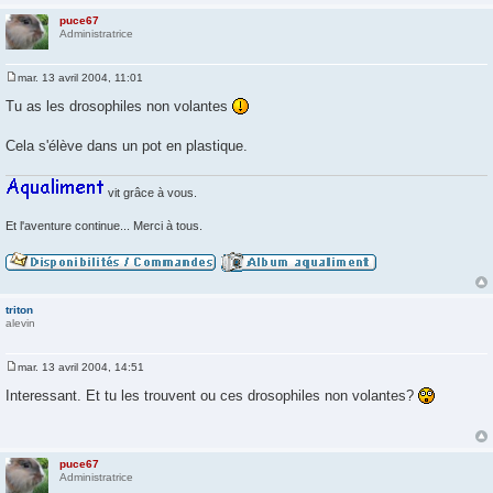
puce67
Administratrice
mar. 13 avril 2004, 11:01
M
e
Tu as les drosophiles non volantes
s
s
a
Cela s'élève dans un pot en plastique.
g
e
vit grâce à vous.
Et l'aventure continue... Merci à tous.
triton
alevin
mar. 13 avril 2004, 14:51
M
e
Interessant. Et tu les trouvent ou ces drosophiles non volantes?
s
s
a
g
e
puce67
Administratrice