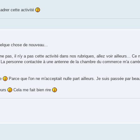
cadrer cette activité
quelque chose de nouveau...
as, il n'y a pas cette activité dans nos rubriques, allez voir ailleurs... Ce n
. La personne contactée à une antenne de la chambre du commerce m'a carré
re
Parce que l'on ne m'acceptait nulle part ailleurs. Je suis passée par be
leurs
Cela me fait bien rire