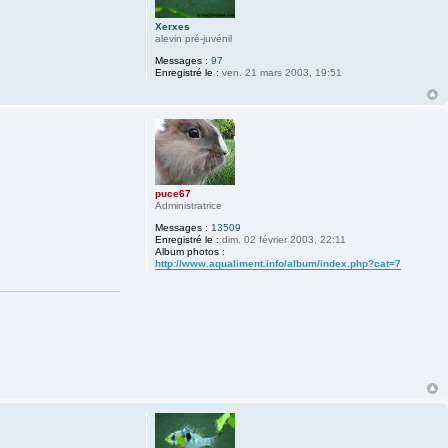
Xerxes
alevin pré-juvénil
Messages :
97
Enregistré le :
ven. 21 mars 2003, 19:51
puce67
Administratrice
Messages :
13509
Enregistré le :
dim. 02 février 2003, 22:11
Album photos :
http://www.aqualiment.info/album/index.php?cat=7