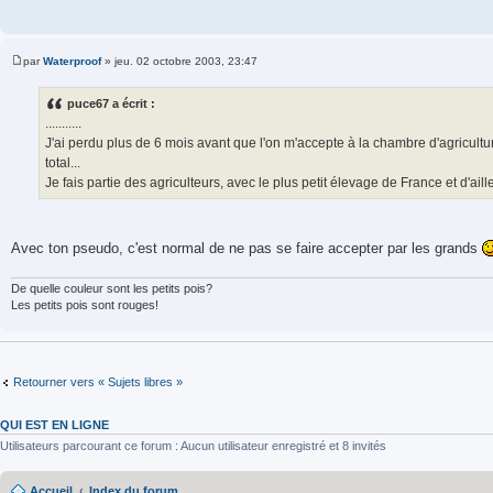
par
Waterproof
»
jeu. 02 octobre 2003, 23:47
M
e
s
puce67 a écrit :
s
...........
a
g
J'ai perdu plus de 6 mois avant que l'on m'accepte à la chambre d'agricult
e
total...
Je fais partie des agriculteurs, avec le plus petit élevage de France et d'ail
Avec ton pseudo, c'est normal de ne pas se faire accepter par les grands
De quelle couleur sont les petits pois?
Les petits pois sont rouges!
Retourner vers « Sujets libres »
QUI EST EN LIGNE
Utilisateurs parcourant ce forum : Aucun utilisateur enregistré et 8 invités
Accueil
Index du forum