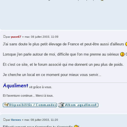
s
s
a
g
e
par
puce67
»
mar. 08 juillet 2003, 11:09
M
e
J'ai sans doute le plus petit élevage de France et peut-être aussi d'ailleurs
s
s
a
Lorsque j'en parle autour de moi, difficile que l'on me prenne au sérieux
O
g
e
Et c'est ce site, et le forum associé qui me donnent un peu plus de poids.
Je cherche un local en ce moment pour mieux vous servir...
vit grâce à vous.
Et l'aventure continue... Merci à tous.
par
Xerxes
»
mar. 08 juillet 2003, 11:20
M
e