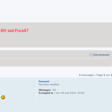
Déconnexion
8 messages • Page
1
sur
1
Fanouch
Nouveau membre
Messages :
12
Enregistré le :
mer. 09 avril 2003, 23:53
r