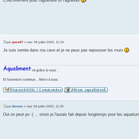
Effectivement pour t'agrandire tu t'agrandis
!
s
s
a
g
e
par
puce67
»
mar. 08 juillet 2003, 11:24
M
e
Je suis serrée dans ma cave et je ne peux pas repousser les murs
s
s
a
g
e
vit grâce à vous.
Et l'aventure continue... Merci à tous.
par
Xerxes
»
mar. 08 juillet 2003, 11:26
M
e
Oui on peut po :( ... sinon je l'aurais fait depuis longtemps pour les aquari
s
s
a
g
e