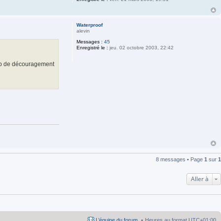
Waterproof
alevin
Messages :
45
Enregistré le :
jeu. 02 octobre 2003, 22:42
oup de découragement
8 messages • Page
1
sur
1
Aller à
L’équipe du forum
Heures au format
UTC+01:00