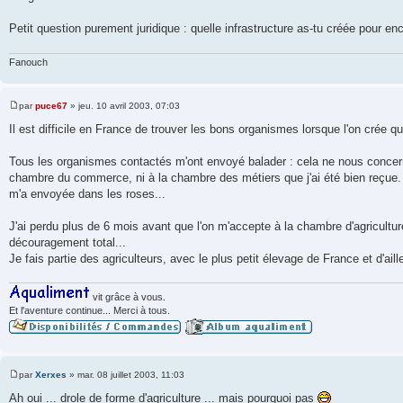
Petit question purement juridique : quelle infrastructure as-tu créée pour en
Fanouch
par
puce67
»
jeu. 10 avril 2003, 07:03
M
e
Il est difficile en France de trouver les bons organismes lorsque l'on crée 
s
s
a
Tous les organismes contactés m'ont envoyé balader : cela ne nous concerne p
g
chambre du commerce, ni à la chambre des métiers que j'ai été bien reçue
e
m'a envoyée dans les roses...
J'ai perdu plus de 6 mois avant que l'on m'accepte à la chambre d'agricultu
découragement total...
Je fais partie des agriculteurs, avec le plus petit élevage de France et d'ail
vit grâce à vous.
Et l'aventure continue... Merci à tous.
par
Xerxes
»
mar. 08 juillet 2003, 11:03
M
e
Ah oui ... drole de forme d'agriculture ... mais pourquoi pas