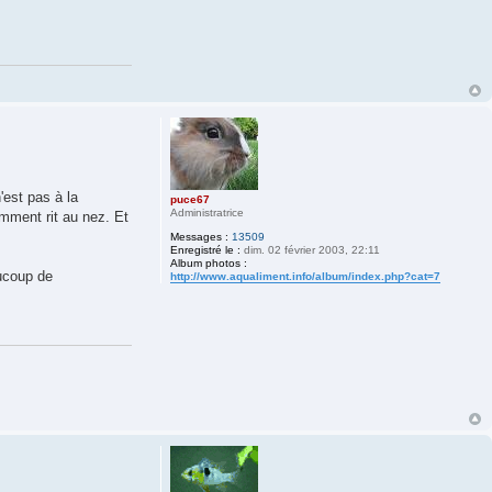
'est pas à la
puce67
Administratrice
mment rit au nez. Et
Messages :
13509
Enregistré le :
dim. 02 février 2003, 22:11
Album photos :
aucoup de
http://www.aqualiment.info/album/index.php?cat=7