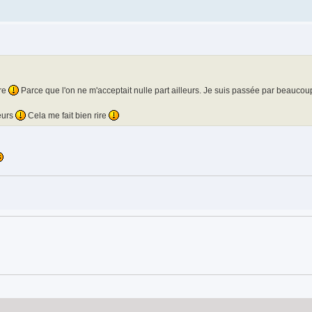
ure
Parce que l'on ne m'acceptait nulle part ailleurs. Je suis passée par beauc
leurs
Cela me fait bien rire