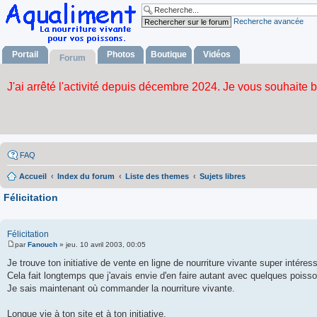
Recherche avancée
Portail
Photos
Boutique
Vidéos
Forum
FAQ
Accueil
Index du forum
Liste des themes
Sujets libres
Félicitation
Félicitation
par
Fanouch
»
jeu. 10 avril 2003, 00:05
M
e
Je trouve ton initiative de vente en ligne de nourriture vivante super intéres
s
Cela fait longtemps que j'avais envie d'en faire autant avec quelques pois
s
a
Je sais maintenant où commander la nourriture vivante.
g
e
Longue vie à ton site et à ton initiative.