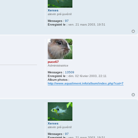
Xerxes
alevin pré-juvénil
Messages :
97
Enregistré le :
ven. 21 mars 2003, 19:51
puce67
Administratrice
Messages :
13509
Enregistré le :
dim. 02 février 2003, 22:11
Album photos :
http://www.aqualiment.info/album/index.php?cat=7
Xerxes
alevin pré-juvénil
Messages :
97
Enregistré le :
ven. 21 mars 2003, 19:51