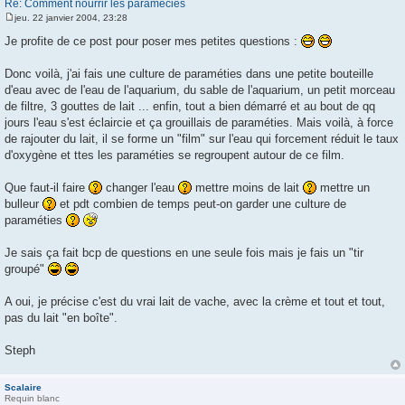
Re: Comment nourrir les paramécies
jeu. 22 janvier 2004, 23:28
M
e
Je profite de ce post pour poser mes petites questions :
s
s
a
Donc voilà, j'ai fais une culture de paraméties dans une petite bouteille
g
d'eau avec de l'eau de l'aquarium, du sable de l'aquarium, un petit morceau
e
de filtre, 3 gouttes de lait ... enfin, tout a bien démarré et au bout de qq
jours l'eau s'est éclaircie et ça grouillais de paraméties. Mais voilà, à force
de rajouter du lait, il se forme un "film" sur l'eau qui forcement réduit le taux
d'oxygène et ttes les paraméties se regroupent autour de ce film.
Que faut-il faire
changer l'eau
mettre moins de lait
mettre un
bulleur
et pdt combien de temps peut-on garder une culture de
paraméties
Je sais ça fait bcp de questions en une seule fois mais je fais un "tir
groupé"
A oui, je précise c'est du vrai lait de vache, avec la crème et tout et tout,
pas du lait "en boîte".
Steph
Scalaire
Requin blanc