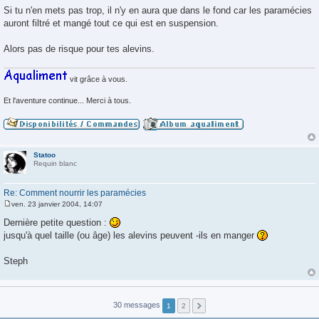
e
Si tu n'en mets pas trop, il n'y en aura que dans le fond car les paramécies
s
auront filtré et mangé tout ce qui est en suspension.
s
a
g
Alors pas de risque pour tes alevins.
e
vit grâce à vous.
Et l'aventure continue... Merci à tous.
Statoo
Requin blanc
Re: Comment nourrir les paramécies
ven. 23 janvier 2004, 14:07
M
e
Dernière petite question :
s
jusqu'à quel taille (ou âge) les alevins peuvent -ils en manger
s
a
g
Steph
e
30 messages
1
2