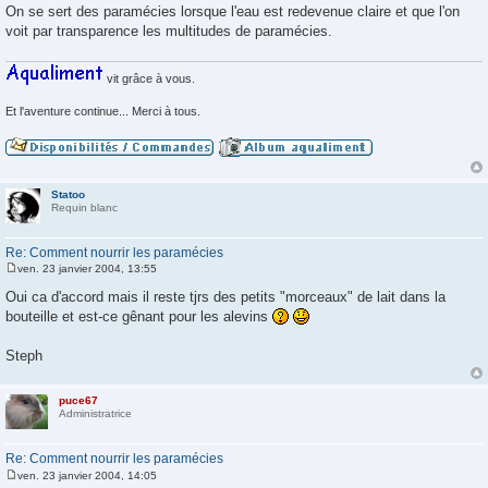
On se sert des paramécies lorsque l'eau est redevenue claire et que l'on
e
voit par transparence les multitudes de paramécies.
vit grâce à vous.
Et l'aventure continue... Merci à tous.
Statoo
Requin blanc
Re: Comment nourrir les paramécies
ven. 23 janvier 2004, 13:55
M
e
Oui ca d'accord mais il reste tjrs des petits "morceaux" de lait dans la
s
bouteille et est-ce gênant pour les alevins
s
a
g
Steph
e
puce67
Administratrice
Re: Comment nourrir les paramécies
ven. 23 janvier 2004, 14:05
M