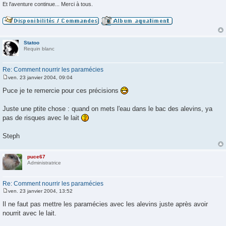
Et l'aventure continue... Merci à tous.
Statoo
Requin blanc
Re: Comment nourrir les paramécies
ven. 23 janvier 2004, 09:04
M
e
Puce je te remercie pour ces précisions
s
s
a
Juste une ptite chose : quand on mets l'eau dans le bac des alevins, ya
g
pas de risques avec le lait
e
Steph
puce67
Administratrice
Re: Comment nourrir les paramécies
ven. 23 janvier 2004, 13:52
M
e
Il ne faut pas mettre les paramécies avec les alevins juste après avoir
s
nourrit avec le lait.
s
a
g