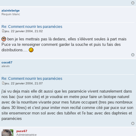
a
g
e
alainlebelge
Requin blanc
Re: Comment nourrir les paramécies
jeu. 22 janvier 2004, 21:02
M
e
ben je les mettrais pas là dedans, elles s'élèvent seules à part mais
s
Puce va te renseigner comment garder la souche et puis tu fais des
s
a
distributions....
g
e
coco67
alevin
Re: Comment nourrir les paramécies
jeu. 22 janvier 2004, 21:07
M
e
j'ai vu deja mais elle dit aussi que les paramécie vivent naturelement dans
s
nos bac (sur son site) et je voudrai en metre pour faire un biotope naturel
s
a
avec de la nourriture vivante pour mes future occupant (tres peu nombreux
g
dans 30 litres) et c'est pour imiter mon recifal comme cité par puce sur son
e
site ensemencer mon sol avec des tubifex et l'e bac avec des daphnies et
paramécies
puce67
Administratrice