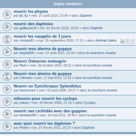
Sujets similaires
nourrir les physes
par
jbl_92
» mer. 27 août 2014, 15:45 » dans
Daphnie
nourrir des daphnies
par
guillaume33
» lun. 01 février 2016, 19:02 » dans
Daphnie
nourrir les naupplis de 3 jours
par
chrispo81
» mar. 19 septembre 2006, 17:31 » dans
Artémia Salina
1
2
Nourrir mes alevins de guppys
par
stephi658
» sam. 07 août 2021, 01:04 » dans
la nourriture vivante
Nourrir Ostracion meleagris
par
Plum
» mer. 28 octobre 2015, 00:11 » dans
la nourriture vivante
Nourrir mes alevins de guppys
par
Clément
» sam. 17 mai 2014, 12:32 » dans
la nourriture vivante
Nourrir un Synchiropus Splendidus
par
kareenzed
» sam. 02 août 2008, 20:27 » dans
la nourriture vivante
infusoire pour nourrir les cyclops
par
nobuo
» mer. 20 février 2008, 21:16 » dans
Cyclops
nourrir ses cichlidés avec des guppies
par
bestbest98
» sam. 14 mai 2011, 18:49 » dans
la nourriture vivante
avec quoi nourrir les daphnies ?
par
Phesk
» lun. 07 février 2011, 18:23 » dans
Daphnie