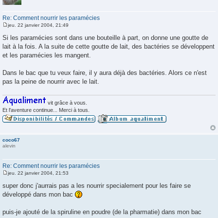
Re: Comment nourrir les paramécies
jeu. 22 janvier 2004, 21:49
M
e
Si les paramécies sont dans une bouteille à part, on donne une goutte de
s
lait à la fois. A la suite de cette goutte de lait, des bactéries se développent
s
a
et les paramécies les mangent.
g
e
Dans le bac que tu veux faire, il y aura déjà des bactéries. Alors ce n'est
pas la peine de nourrir avec le lait.
vit grâce à vous.
Et l'aventure continue... Merci à tous.
coco67
alevin
Re: Comment nourrir les paramécies
jeu. 22 janvier 2004, 21:53
M
e
super donc j'aurrais pas a les nourrir specialement pour les faire se
s
développé dans mon bac
s
a
g
puis-je ajouté de la spiruline en poudre (de la pharmatie) dans mon bac
e