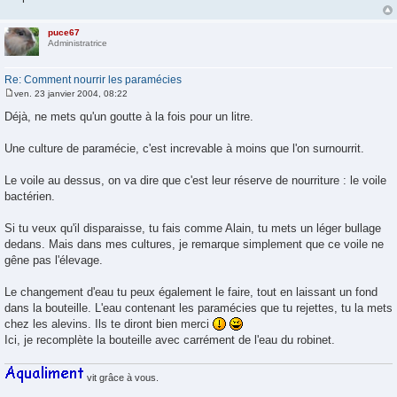
puce67
Administratrice
Re: Comment nourrir les paramécies
ven. 23 janvier 2004, 08:22
M
e
Déjà, ne mets qu'un goutte à la fois pour un litre.
s
s
a
Une culture de paramécie, c'est increvable à moins que l'on surnourrit.
g
e
Le voile au dessus, on va dire que c'est leur réserve de nourriture : le voile
bactérien.
Si tu veux qu'il disparaisse, tu fais comme Alain, tu mets un léger bullage
dedans. Mais dans mes cultures, je remarque simplement que ce voile ne
gêne pas l'élevage.
Le changement d'eau tu peux également le faire, tout en laissant un fond
dans la bouteille. L'eau contenant les paramécies que tu rejettes, tu la mets
chez les alevins. Ils te diront bien merci
Ici, je recomplète la bouteille avec carrément de l'eau du robinet.
vit grâce à vous.