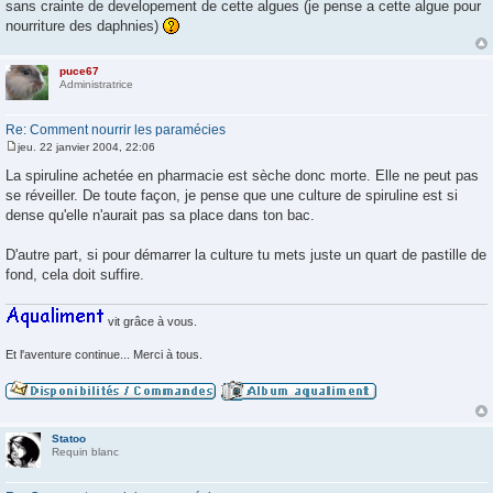
sans crainte de developement de cette algues (je pense a cette algue pour
nourriture des daphnies)
puce67
Administratrice
Re: Comment nourrir les paramécies
jeu. 22 janvier 2004, 22:06
M
e
La spiruline achetée en pharmacie est sèche donc morte. Elle ne peut pas
s
se réveiller. De toute façon, je pense que une culture de spiruline est si
s
a
dense qu'elle n'aurait pas sa place dans ton bac.
g
e
D'autre part, si pour démarrer la culture tu mets juste un quart de pastille de
fond, cela doit suffire.
vit grâce à vous.
Et l'aventure continue... Merci à tous.
Statoo
Requin blanc