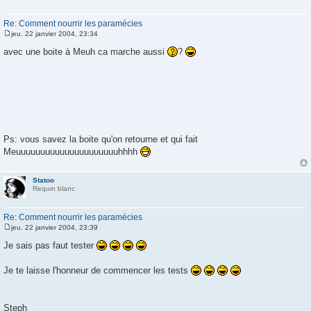
Re: Comment nourrir les paramécies
jeu. 22 janvier 2004, 23:34
M
e
avec une boite à Meuh ca marche aussi
?
s
s
a
g
e
Ps: vous savez la boite qu'on retourne et qui fait
Meuuuuuuuuuuuuuuuuuuuuuhhhh
Statoo
Requin blanc
Re: Comment nourrir les paramécies
jeu. 22 janvier 2004, 23:39
M
e
Je sais pas faut tester
s
s
a
Je te laisse l'honneur de commencer les tests
g
e
Steph