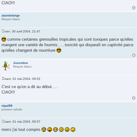
CIAO!!!
e
alainlebelge
Requin blanc
ven. 30 avril 2004, 21:47
M
e
comme certaines grenouilles tropicales qui sont toxiques parce qu'elles
s
mangent une variété de fourmis......toxicité qui disparaît en captivité parce
s
a
qu'elles changent de nourriture
g
e
Juventino
Requin blanc
sam. 01 mai 2004, 09:52
M
e
C'est ce qu'on a dit au début.....
s
CIAO!!!
s
a
g
e
nipal89
poisson adulte
sam. 01 mai 2004, 09:57
M
e
merci j'ai tout compris
s
s