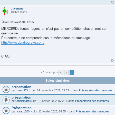
Juventino
Requin blanc
sam. 01 mai 2004, 12:35
M
e
MERCI!!!De toutes façons,on n'est pas en compétition,chacun met son
s
grain de sel....
s
a
Par contre,je ne comprends pas le mécanisme du stockage....
g
http://www.dendrogrove.com/
e
CIAO!!!
27 messages
1
2
Sujets similaires
présentation
par
Hercul63
» mer. 09 novembre 2022, 09:53 » dans
Présentation des membres
présentation
par
ericlemarq
» lun. 31 janvier 2022, 07:25 » dans
Présentation des membres
Présentation
par
Isaac1200
» dim. 12 février 2023, 14:55 » dans
Présentation des membres