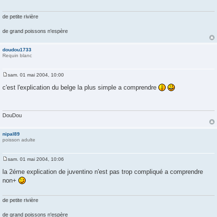
a
g
e
de petite rivière
de grand poissons n'espère
doudou1733
Requin blanc
sam. 01 mai 2004, 10:00
M
e
c'est l'explication du belge la plus simple a comprendre
s
s
a
g
e
DouDou
nipal89
poisson adulte
sam. 01 mai 2004, 10:06
M
e
la 2éme explication de juventino n'est pas trop compliqué a comprendre
s
non+
s
a
g
e
de petite rivière
de grand poissons n'espère