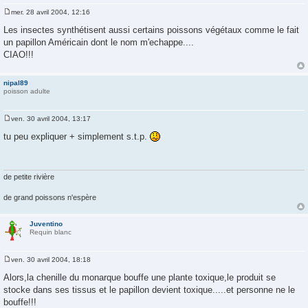
mer. 28 avril 2004, 12:16
M
e
Les insectes synthétisent aussi certains poissons végétaux comme le fait
s
un papillon Américain dont le nom m'echappe....
s
a
CIAO!!!
g
e
nipal89
poisson adulte
ven. 30 avril 2004, 13:17
M
e
tu peu expliquer + simplement s.t.p.
s
s
a
g
e
de petite rivière
de grand poissons n'espère
Juventino
Requin blanc
ven. 30 avril 2004, 18:18
M
e
Alors,la chenille du monarque bouffe une plante toxique,le produit se
s
stocke dans ses tissus et le papillon devient toxique.....et personne ne le
s
a
bouffe!!!
g