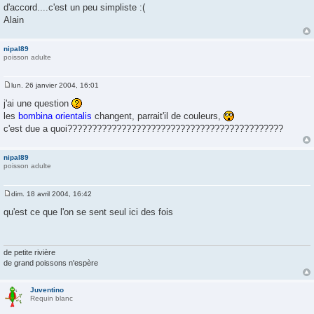
d'accord....c'est un peu simpliste :(
e
Alain
nipal89
poisson adulte
lun. 26 janvier 2004, 16:01
M
e
j'ai une question
s
les
bombina orientalis
changent, parrait'il de couleurs,
s
a
c'est due a quoi????????????????????????????????????????????
g
e
nipal89
poisson adulte
dim. 18 avril 2004, 16:42
M
e
qu'est ce que l'on se sent seul ici des fois
s
s
a
g
e
de petite rivière
de grand poissons n'espère
Juventino
Requin blanc