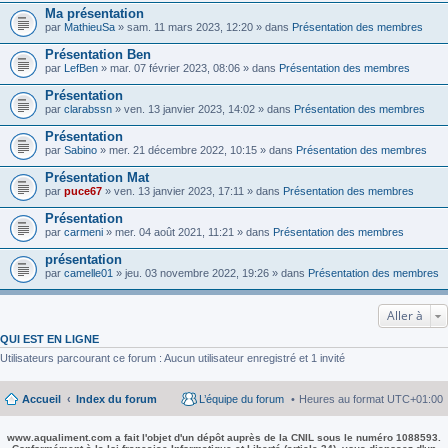
Ma présentation
par
MathieuSa
» sam. 11 mars 2023, 12:20 » dans
Présentation des membres
Présentation Ben
par
LefBen
» mar. 07 février 2023, 08:06 » dans
Présentation des membres
Présentation
par
clarabssn
» ven. 13 janvier 2023, 14:02 » dans
Présentation des membres
Présentation
par
Sabino
» mer. 21 décembre 2022, 10:15 » dans
Présentation des membres
Présentation Mat
par
puce67
» ven. 13 janvier 2023, 17:11 » dans
Présentation des membres
Présentation
par
carmeni
» mer. 04 août 2021, 11:21 » dans
Présentation des membres
présentation
par
camelle01
» jeu. 03 novembre 2022, 19:26 » dans
Présentation des membres
Aller à
QUI EST EN LIGNE
Utilisateurs parcourant ce forum : Aucun utilisateur enregistré et 1 invité
Accueil
Index du forum
L’équipe du forum
Heures au format
UTC+01:00
www.aqualiment.com a fait l'objet d'un dépôt auprès de la CNIL sous le numéro 1088593.