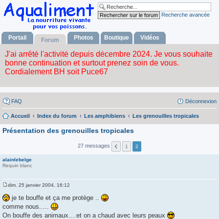
Recherche avancée
Portail
Photos
Boutique
Vidéos
Forum
FAQ
Déconnexion
Accueil
Index du forum
Les amphibiens
Les grenouilles tropicales
Présentation des grenouilles tropicales
27 messages
1
2
alainlebelge
Requin blanc
dim. 25 janvier 2004, 16:12
M
e
je te bouffe et ça me protège ..
s
comme nous.....
s
a
On bouffe des animaux....et on a chaud avec leurs peaux
g