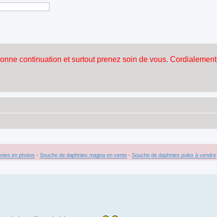
nies en photos
-
Souche de daphnies magna en vente
-
Souche de daphnies pulex à vendre