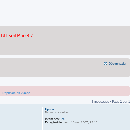
Déconnexion
-
Daphnies en vidéos
-
5 messages • Page
1
sur
1
Epona
Nouveau membre
Messages :
28
Enregistré le :
ven. 18 mai 2007, 22:16