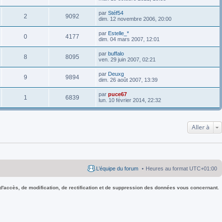
par
Stéf54
2
9092
dim. 12 novembre 2006, 20:00
par
Estelle_*
0
4177
dim. 04 mars 2007, 12:01
par
buffalo
8
8095
ven. 29 juin 2007, 02:21
par
Deuxg
9
9894
dim. 26 août 2007, 13:39
par
puce67
1
6839
lun. 10 février 2014, 22:32
Aller à
L’équipe du forum
Heures au format
UTC+01:00
 d'accès, de modification, de rectification et de suppression des données vous concernant.