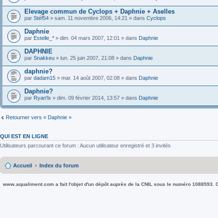
Elevage commun de Cyclops + Daphnie + Aselles
par
Stéf54
» sam. 11 novembre 2006, 14:21 » dans
Cyclops
Daphnie
par
Estelle_*
» dim. 04 mars 2007, 12:01 » dans
Daphnie
DAPHNIE
par
Snakkeu
» lun. 25 juin 2007, 21:08 » dans
Daphnie
daphnie?
par
dadam15
» mar. 14 août 2007, 02:08 » dans
Daphnie
Daphnie?
par
Ryan'lx
» dim. 09 février 2014, 13:57 » dans
Daphnie
Retourner vers « Daphnie »
QUI EST EN LIGNE
Utilisateurs parcourant ce forum : Aucun utilisateur enregistré et 3 invités
Accueil
Index du forum
www.aqualiment.com a fait l'objet d'un dépôt auprès de la CNIL sous le numéro 1088593. Co