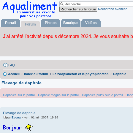
Recherche avancée
Portail
Photos
Boutique
Vidéos
Forum
FAQ
Accueil
Index du forum
Le zooplancton et le phytoplancton
Daphnie
Elevage de daphnie
Daphnies sur le portail
-
Daphnie magna sur le portail
-
Daphnies pulex sur le portail
-
Daph
Elevage de daphnie
par
Epona
»
ven. 01 juin 2007, 19:19
M
e
s
s