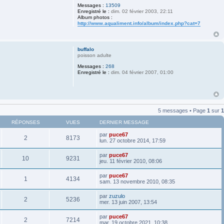
Messages :
13509
Enregistré le :
dim. 02 février 2003, 22:11
Album photos :
http://www.aqualiment.info/album/index.php?cat=7
buffalo
poisson adulte
Messages :
268
Enregistré le :
dim. 04 février 2007, 01:00
5 messages • Page
1
sur
1
RÉPONSES
VUES
DERNIER MESSAGE
par
puce67
2
8173
lun. 27 octobre 2014, 17:59
par
puce67
10
9231
jeu. 11 février 2010, 08:06
par
puce67
1
4134
sam. 13 novembre 2010, 08:35
par
zuzulo
2
5236
mer. 13 juin 2007, 13:54
par
puce67
2
7214
mar. 19 octobre 2021, 10:38