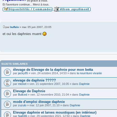
vit grâce à vous.
Et l'aventure continue... Merci à tous.
par
buffalo
»
mar. 05 juin 2007, 23:05
M
e
et oui les daphnies muent
s
s
a
g
e
SUJETS SIMILAIRES
élevage de Elevage de la daphnie pour mon betta
par
jacky85
» ven. 24 octobre 2014, 14:53 » dans
la nourriture vivante
elevage de daphnie ?????
par
micket
» ven. 21 septembre 2007, 16:05 » dans
Daphnie
Elevage de Daphnie
par
Builced
» ven. 12 novembre 2010, 21:04 » dans
Daphnie
mode d'emploi élevage daphnie
par
zuzulo
» mar. 12 juin 2007, 21:10 » dans
Daphnie
Elevage daphnie et larves moustiques (en intérieur)
par
Nath86
» mer. 29 septembre 2021, 12:50 » dans
Daphnie