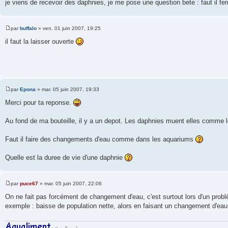
je viens de recevoir des daphnies, je me pose une question bete : faut il fer
a
g
e
par
buffalo
»
ven. 01 juin 2007, 19:25
M
e
il faut la laisser ouverte
s
s
a
g
e
par
Epona
»
mar. 05 juin 2007, 19:33
M
e
Merci pour ta reponse.
s
s
a
Au fond de ma bouteille, il y a un depot. Les daphnies muent elles comme 
g
e
Faut il faire des changements d'eau comme dans les aquariums
Quelle est la duree de vie d'une daphnie
par
puce67
»
mar. 05 juin 2007, 22:06
M
e
On ne fait pas forcément de changement d'eau, c'est surtout lors d'un probl
s
exemple : baisse de population nette, alors en faisant un changement d'eau, 
s
a
g
e