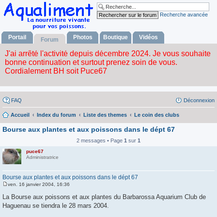
Recherche avancée
Portail
Photos
Boutique
Vidéos
Forum
FAQ
Déconnexion
Accueil
Index du forum
Liste des themes
Le coin des clubs
Bourse aux plantes et aux poissons dans le dépt 67
2 messages • Page
1
sur
1
puce67
Administratrice
Bourse aux plantes et aux poissons dans le dépt 67
ven. 16 janvier 2004, 16:36
M
e
La Bourse aux poissons et aux plantes du Barbarossa Aquarium Club de
s
Haguenau se tiendra le 28 mars 2004.
s
a