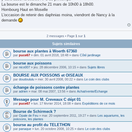
s
La bourse est le dimanche 21 mars de 10h00 à 18h00.
s
a
Hombourg Haut en Moselle
g
L'occasion de retenir des daphnias moina, viendront de Nancy à la
e
demande
2 messages • Page
1
sur
1
Sujets similaires
bourse aux plantes à Woerth 67360
par
puce67
» dim. 01 avril 2018, 18:48 » dans
Côté jardinage
bourse aux poissons
par
nico007
» jeu. 28 décembre 2006, 10:15 » dans
Sujets libres
BOURSE AUX POISSONS et OISEAUX
par
doudoululu
» mer. 30 avril 2008, 00:22 » dans
Le coin des clubs
échange de poissons contre plantes
par
adrien
» mar. 08 mai 2007, 13:56 » dans
Achat/vente/Echange
Message pour M. Creveaux C dépt 01
par
puce67
» lun. 17 février 2014, 18:08 » dans
Expéditions de ce mois
Bourse de Schirmeck ?
par
Opale de Feu
» mar. 20 septembre 2011, 19:27 » dans
Les aquariums, les
poissons, les plantes
bourse au profit du TELETHON
par
panaque
» lun. 20 octobre 2008, 10:25 » dans
Le coin des clubs