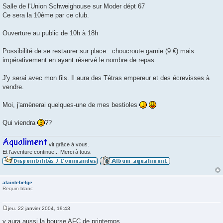
g
Salle de l'Union Schweighouse sur Moder dépt 67
e
Ce sera la 10ème par ce club.
Ouverture au public de 10h à 18h
Possibilité de se restaurer sur place : choucroute garnie (9 €) mais
impérativement en ayant réservé le nombre de repas.
J'y serai avec mon fils. Il aura des Tétras empereur et des écrevisses à
vendre.
Moi, j'amènerai quelques-une de mes bestioles
Qui viendra
??
vit grâce à vous.
Et l'aventure continue... Merci à tous.
alainlebelge
Requin blanc
jeu. 22 janvier 2004, 19:43
M
e
y aura aussi la bourse AFC de printemps