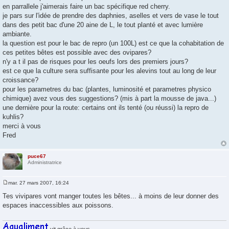
g
en parrallele j'aimerais faire un bac spécifique red cherry.
e
je pars sur l'idée de prendre des daphnies, aselles et vers de vase le tout
dans des petit bac d'une 20 aine de L, le tout planté et avec lumière
ambiante.
la question est pour le bac de repro (un 100L) est ce que la cohabitation de
ces petites bêtes est possible avec des ovipares?
n'y a t il pas de risques pour les oeufs lors des premiers jours?
est ce que la culture sera suffisante pour les alevins tout au long de leur
croissance?
pour les parametres du bac (plantes, luminosité et parametres physico
chimique) avez vous des suggestions? (mis à part la mousse de java...)
une dernière pour la route: certains ont ils tenté (ou réussi) la repro de
kuhlis?
merci à vous
Fred
puce67
Administratrice
mar. 27 mars 2007, 16:24
M
e
Tes vivipares vont manger toutes les bêtes... à moins de leur donner des
s
espaces inaccessibles aux poissons.
s
a
g
e
vit grâce à vous.