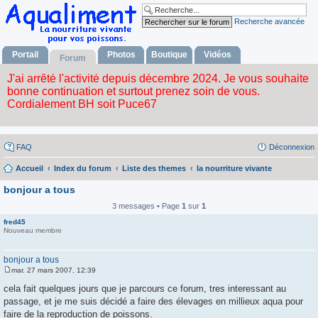
Recherche avancée
Portail
Photos
Boutique
Vidéos
Forum
FAQ
Déconnexion
Accueil
Index du forum
Liste des themes
la nourriture vivante
bonjour a tous
3 messages • Page
1
sur
1
fred45
Nouveau membre
bonjour a tous
mar. 27 mars 2007, 12:39
M
e
cela fait quelques jours que je parcours ce forum, tres interessant au
s
passage, et je me suis décidé a faire des élevages en millieux aqua pour
s
a
faire de la reproduction de poissons.