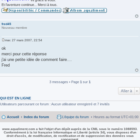
Et l'aventure continue... Merci à tous.
fred45
Nouveau membre
mar. 27 mars 2007, 22:54
M
e
ok
s
merci pour cette réponse
s
a
j'ai une petite idée de comment faire....
g
Fred
e
3 messages • Page
1
sur
1
Aller à
QUI EST EN LIGNE
Utilisateurs parcourant ce forum : Aucun utilisateur enregistré et 7 invités
Accueil
Index du forum
L’équipe du forum
Heures au format
UTC+01:00
www.aqualiment.com a fait l'objet d'un dépôt auprès de la CNIL sous le numéro 1088593.
Conformément à la loi française Informatique et Liberté (article 34), vous disposez d'un
droit d'accès, de modification, de rectification et de suppression des données vous
concernant.