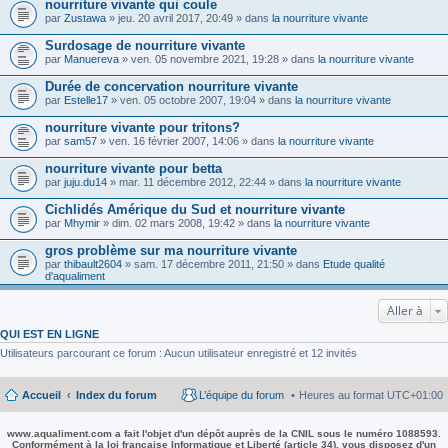
nourriture vivante qui coule
par
Zustawa
» jeu. 20 avril 2017, 20:49 » dans
la nourriture vivante
Surdosage de nourriture vivante
par
Manuereva
» ven. 05 novembre 2021, 19:28 » dans
la nourriture vivante
Durée de concervation nourriture vivante
par
Estelle17
» ven. 05 octobre 2007, 19:04 » dans
la nourriture vivante
nourriture vivante pour tritons?
par
sam57
» ven. 16 février 2007, 14:06 » dans
la nourriture vivante
nourriture vivante pour betta
par
juju.du14
» mar. 11 décembre 2012, 22:44 » dans
la nourriture vivante
Cichlidés Amérique du Sud et nourriture vivante
par
Mhymir
» dim. 02 mars 2008, 19:42 » dans
la nourriture vivante
gros problème sur ma nourriture vivante
par
thibault2604
» sam. 17 décembre 2011, 21:50 » dans
Etude qualité
d'aqualiment
Aller à
QUI EST EN LIGNE
Utilisateurs parcourant ce forum : Aucun utilisateur enregistré et 12 invités
Accueil
Index du forum
L’équipe du forum
Heures au format
UTC+01:00
www.aqualiment.com a fait l'objet d'un dépôt auprès de la CNIL sous le numéro 1088593.
Conformément à la loi française Informatique et Liberté (article 34), vous disposez d'un