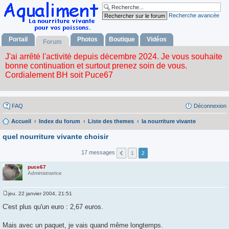
Recherche avancée
Portail
Photos
Boutique
Vidéos
Forum
FAQ
Déconnexion
Accueil
Index du forum
Liste des themes
la nourriture vivante
quel nourriture vivante choisir
17 messages
1
2
puce67
Administratrice
jeu. 22 janvier 2004, 21:51
M
e
C'est plus qu'un euro : 2,67 euros.
s
s
a
Mais avec un paquet, je vais quand même longtemps.
g