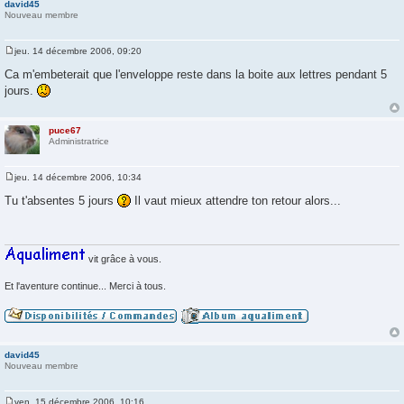
david45
Nouveau membre
jeu. 14 décembre 2006, 09:20
M
e
Ca m'embeterait que l'enveloppe reste dans la boite aux lettres pendant 5
s
jours.
s
a
g
e
puce67
Administratrice
jeu. 14 décembre 2006, 10:34
M
e
Tu t'absentes 5 jours
Il vaut mieux attendre ton retour alors...
s
s
a
g
e
vit grâce à vous.
Et l'aventure continue... Merci à tous.
david45
Nouveau membre
ven. 15 décembre 2006, 10:16