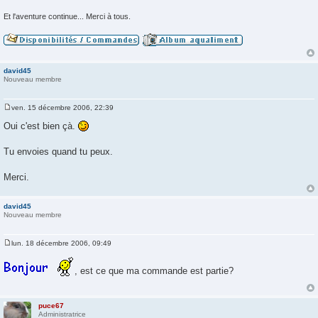
Et l'aventure continue... Merci à tous.
david45
Nouveau membre
ven. 15 décembre 2006, 22:39
M
e
Oui c'est bien çà.
s
s
a
Tu envoies quand tu peux.
g
e
Merci.
david45
Nouveau membre
lun. 18 décembre 2006, 09:49
M
e
s
, est ce que ma commande est partie?
s
a
g
e
puce67
Administratrice