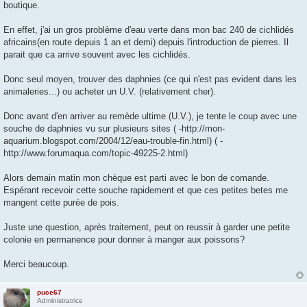
g
boutique.
e
En effet, j'ai un gros problème d'eau verte dans mon bac 240 de cichlidés
africains(en route depuis 1 an et demi) depuis l'introduction de pierres. Il
parait que ca arrive souvent avec les cichlidés.
Donc seul moyen, trouver des daphnies (ce qui n'est pas evident dans les
animaleries...) ou acheter un U.V. (relativement cher).
Donc avant d'en arriver au remède ultime (U.V.), je tente le coup avec une
souche de daphnies vu sur plusieurs sites ( -http://mon-
aquarium.blogspot.com/2004/12/eau-trouble-fin.html) ( -
http://www.forumaqua.com/topic-49225-2.html)
Alors demain matin mon chèque est parti avec le bon de comande.
Espérant recevoir cette souche rapidement et que ces petites betes me
mangent cette purée de pois.
Juste une question, après traitement, peut on reussir à garder une petite
colonie en permanence pour donner à manger aux poissons?
Merci beaucoup.
puce67
Administratrice