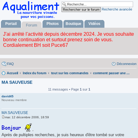
Recherche avancée
Portail
Photos
Boutique
Vidéos
Forum
FAQ
Déconnexion
Accueil
Index du forum
tout sur les commandes
comment passer une commande ?
MA SAUVEUSE
11 messages • Page
1
sur
1
david45
Nouveau membre
MA SAUVEUSE
mar. 12 décembre 2006, 18:59
M
e
s
,
s
Après de pultiples recherches, je suis heureux d'être tombé sur votre
a