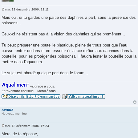
mar. 12 décembre 2006, 22:11
M
e
Mais oui, si tu gardes une partie des daphnies à part, sans la présence des
s
poissons...
s
a
g
Ceux-ci ne résistent pas à la vision des daphnies qui se promènent...
e
Tu peux préparer une bouteille plastique, pleine de trous pour que l'eau
puisse rentrer dedans et en ressortir éclaircie (grâce aux daphnies dans la
bouteille, pour les protéger des poissons). Il faudra lester la bouteille pour la
mettre dans l'aquarium.
Le sujet est abordé quelque part dans le forum...
vit grâce à vous.
Et l'aventure continue... Merci à tous.
david45
Nouveau membre
mer. 13 décembre 2006, 16:23
M
e
Merci de ta réponse,
s