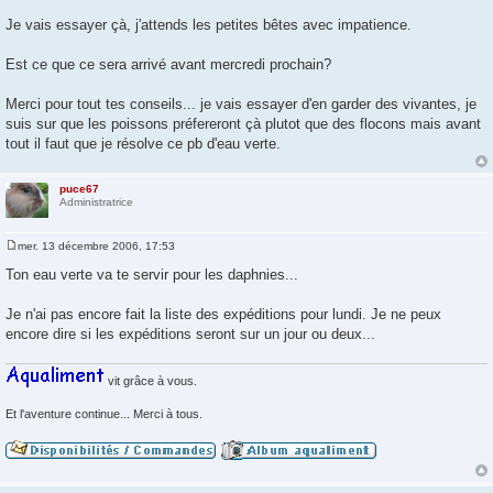
s
a
Je vais essayer çà, j'attends les petites bêtes avec impatience.
g
e
Est ce que ce sera arrivé avant mercredi prochain?
Merci pour tout tes conseils... je vais essayer d'en garder des vivantes, je
suis sur que les poissons préfereront çà plutot que des flocons mais avant
tout il faut que je résolve ce pb d'eau verte.
puce67
Administratrice
mer. 13 décembre 2006, 17:53
M
e
Ton eau verte va te servir pour les daphnies...
s
s
a
Je n'ai pas encore fait la liste des expéditions pour lundi. Je ne peux
g
encore dire si les expéditions seront sur un jour ou deux...
e
vit grâce à vous.
Et l'aventure continue... Merci à tous.