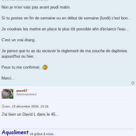
M
e
Non je m'en vais pas avant jeudi matin.
s
s
a
Si tu postes en fin de semaine ou en début de semaine (lundi) c'est bon...
g
e
Je voudrais les mettre en place le plus tôt possible afin d'éclaircir l'eau...
C'est un vrai étang..
Je pense que tu as du recevoir le règlement de ma souche de daphnies
aujourd'hui ou hier..
Peux tu me confirmer...
Merci...
puce67
Administratrice
ven. 15 décembre 2006, 15:16
M
e
J'ai bien un David L dans le 45...
s
s
a
g
e
vit grâce à vous.