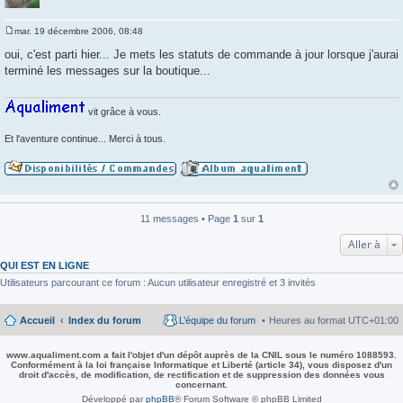
mar. 19 décembre 2006, 08:48
M
e
oui, c'est parti hier... Je mets les statuts de commande à jour lorsque j'aurai
s
terminé les messages sur la boutique...
s
a
g
e
vit grâce à vous.
Et l'aventure continue... Merci à tous.
11 messages • Page
1
sur
1
Aller à
QUI EST EN LIGNE
Utilisateurs parcourant ce forum : Aucun utilisateur enregistré et 3 invités
Accueil
Index du forum
L’équipe du forum
Heures au format
UTC+01:00
www.aqualiment.com a fait l'objet d'un dépôt auprès de la CNIL sous le numéro 1088593.
Conformément à la loi française Informatique et Liberté (article 34), vous disposez d'un
droit d'accès, de modification, de rectification et de suppression des données vous
concernant.
Développé par
phpBB
® Forum Software © phpBB Limited