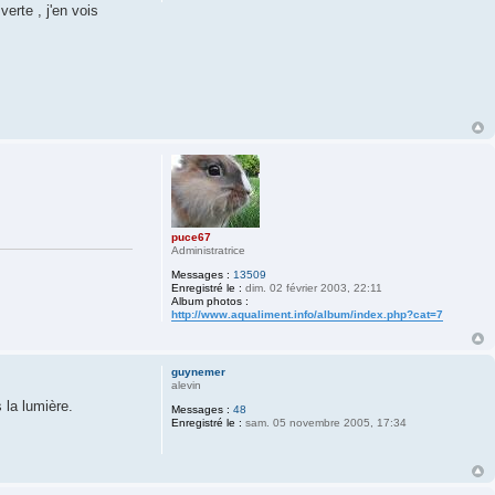
verte , j'en vois
puce67
Administratrice
Messages :
13509
Enregistré le :
dim. 02 février 2003, 22:11
Album photos :
http://www.aqualiment.info/album/index.php?cat=7
guynemer
alevin
 la lumière.
Messages :
48
Enregistré le :
sam. 05 novembre 2005, 17:34