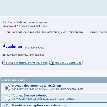
a
g
e
Re: Bac à l'extérieur avec artémias
par
puce67
»
mar. 27 mai 2008, 17:21
M
e
Et oui, lorsque cela marche, les artémias, c'est miraculeux... Ce n'est héla
s
s
a
g
e
vit grâce à vous.
Et l'aventure continue... Merci à tous.
SUJETS SIMILAIRES
élevage des artémias à l'extérieur
par
guppy09
» mer. 27 avril 2011, 22:58 » dans
Artémia Salina
Tubifex élevage extérieur
par
walzou
» mar. 23 août 2011, 17:18 » dans
Tubifex
Maintenance daphnies en extérieur ?