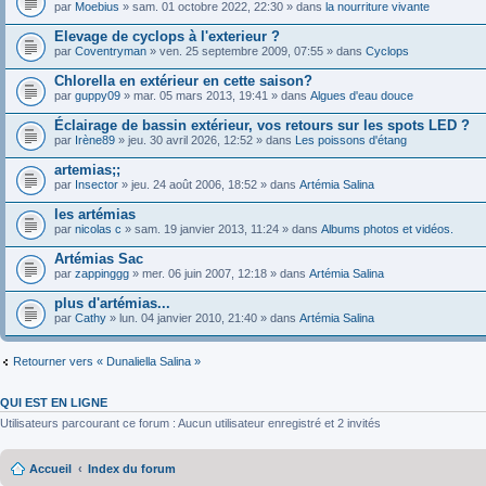
par
Moebius
» sam. 01 octobre 2022, 22:30 » dans
la nourriture vivante
Elevage de cyclops à l'exterieur ?
par
Coventryman
» ven. 25 septembre 2009, 07:55 » dans
Cyclops
Chlorella en extérieur en cette saison?
par
guppy09
» mar. 05 mars 2013, 19:41 » dans
Algues d'eau douce
Éclairage de bassin extérieur, vos retours sur les spots LED ?
par
Irène89
» jeu. 30 avril 2026, 12:52 » dans
Les poissons d'étang
artemias;;
par
Insector
» jeu. 24 août 2006, 18:52 » dans
Artémia Salina
les artémias
par
nicolas c
» sam. 19 janvier 2013, 11:24 » dans
Albums photos et vidéos.
Artémias Sac
par
zappinggg
» mer. 06 juin 2007, 12:18 » dans
Artémia Salina
plus d'artémias...
par
Cathy
» lun. 04 janvier 2010, 21:40 » dans
Artémia Salina
Retourner vers « Dunaliella Salina »
QUI EST EN LIGNE
Utilisateurs parcourant ce forum : Aucun utilisateur enregistré et 2 invités
Accueil
Index du forum