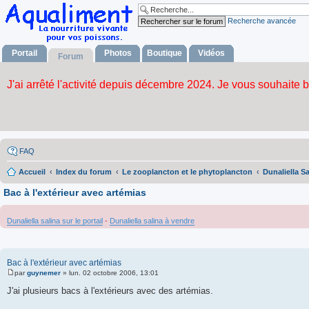
Recherche avancée
Portail
Photos
Boutique
Vidéos
Forum
FAQ
Accueil
Index du forum
Le zooplancton et le phytoplancton
Dunaliella Sa
Bac à l'extérieur avec artémias
Dunaliella salina sur le portail
-
Dunaliella salina à vendre
Bac à l'extérieur avec artémias
par
guynemer
»
lun. 02 octobre 2006, 13:01
M
e
J'ai plusieurs bacs à l'extérieurs avec des artémias.
s
s