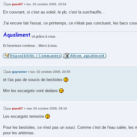
par
puce67
»
lun. 02 octobre 2006, 19:54
M
e
En couvrant, si c'est au soleil, le pb, c'est la surchauffe...
s
s
a
J'ai encore fait l'essai, ce printemps, ce n'était pas concluant, les bacs cou
g
e
vit grâce à vous.
Et l'aventure continue... Merci à tous.
par
guynemer
»
lun. 02 octobre 2006, 20:55
M
e
et t'as pas de soucis de bestioles
s
s
a
Mm les escargots vont dedans
g
e
par
puce67
»
mar. 03 octobre 2006, 09:19
M
e
Les escargots terrestre
s
s
a
Pour les bestioles, ce n'est pas un souci. Comme c'est de l'eau salée, les m
g
pour les artémias.
e