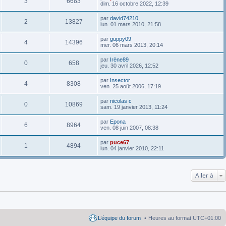
3
6683
dim. 16 octobre 2022, 12:39
par
david74210
2
13827
lun. 01 mars 2010, 21:58
par
guppy09
4
14396
mer. 06 mars 2013, 20:14
par
Irène89
0
658
jeu. 30 avril 2026, 12:52
par
Insector
4
8308
ven. 25 août 2006, 17:19
par
nicolas c
0
10869
sam. 19 janvier 2013, 11:24
par
Epona
6
8964
ven. 08 juin 2007, 08:38
par
puce67
1
4894
lun. 04 janvier 2010, 22:11
Aller à
L’équipe du forum
Heures au format
UTC+01:00