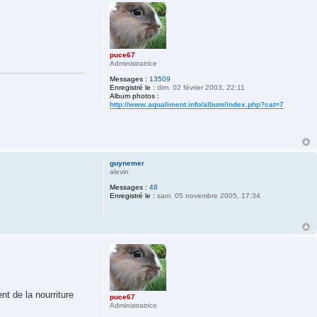
puce67
Administratrice
Messages :
13509
Enregistré le :
dim. 02 février 2003, 22:11
Album photos :
http://www.aqualiment.info/album/index.php?cat=7
guynemer
alevin
Messages :
48
Enregistré le :
sam. 05 novembre 2005, 17:34
nt de la nourriture
puce67
Administratrice