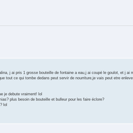
ina, j ai pris 1 grosse bouteille de fontaine a eau,j ai coupé le goulot, et j a
 tout ce qui tombe dedans peut servir de nourriture,je vais peut etre enleve
ue je debute vraiment! lol
as? plus besoin de bouteille et bulleur pour les faire éclore?
? lol