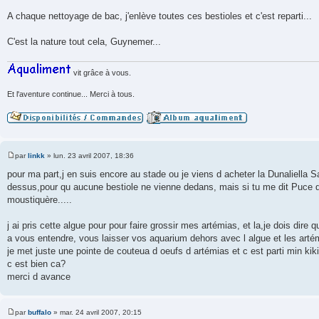
A chaque nettoyage de bac, j'enlève toutes ces bestioles et c'est reparti...
C'est la nature tout cela, Guynemer...
vit grâce à vous.
Et l'aventure continue... Merci à tous.
par
linkk
»
lun. 23 avril 2007, 18:36
M
e
pour ma part,j en suis encore au stade ou je viens d acheter la Dunaliella Sal
s
dessus,pour qu aucune bestiole ne vienne dedans, mais si tu me dit Puce que
s
a
moustiquère.....
g
e
j ai pris cette algue pour pour faire grossir mes artémias, et la,je dois dire q
a vous entendre, vous laisser vos aquarium dehors avec l algue et les artémi
je met juste une pointe de couteua d oeufs d artémias et c est parti min kiki
c est bien ca?
merci d avance
par
buffalo
»
mar. 24 avril 2007, 20:15
M