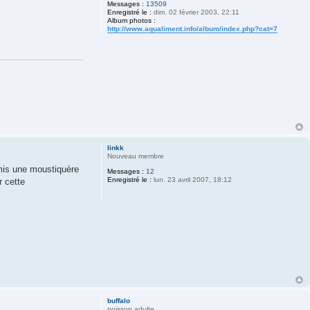
Messages :
13509
Enregistré le :
dim. 02 février 2003, 22:11
Album photos :
http://www.aqualiment.info/album/index.php?cat=7
linkk
Nouveau membre
i mis une moustiquère
Messages :
12
Enregistré le :
lun. 23 avril 2007, 18:12
r cette
buffalo
poisson adulte