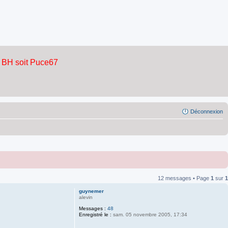
Déconnexion
12 messages • Page
1
sur
1
guynemer
alevin
Messages :
48
Enregistré le :
sam. 05 novembre 2005, 17:34