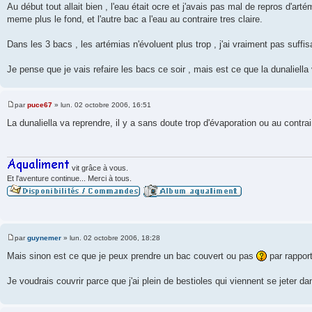
a
Au début tout allait bien , l'eau était ocre et j'avais pas mal de repros d'art
g
meme plus le fond, et l'autre bac a l'eau au contraire tres claire.
e
Dans les 3 bacs , les artémias n'évoluent plus trop , j'ai vraiment pas suffi
Je pense que je vais refaire les bacs ce soir , mais est ce que la dunaliell
par
puce67
»
lun. 02 octobre 2006, 16:51
M
e
La dunaliella va reprendre, il y a sans doute trop d'évaporation ou au contrai
s
s
a
g
e
vit grâce à vous.
Et l'aventure continue... Merci à tous.
par
guynemer
»
lun. 02 octobre 2006, 18:28
M
e
Mais sinon est ce que je peux prendre un bac couvert ou pas
par rapport
s
s
a
Je voudrais couvrir parce que j'ai plein de bestioles qui viennent se jeter d
g
e