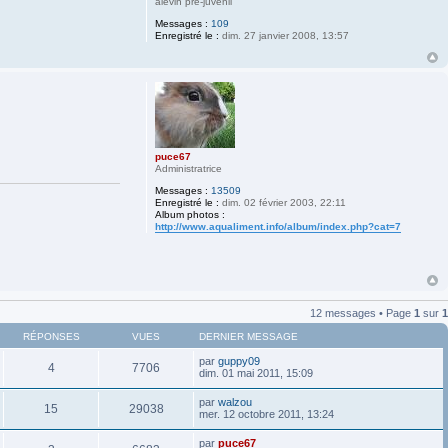
alevin pré-juvénil
Messages :
109
Enregistré le :
dim. 27 janvier 2008, 13:57
puce67
Administratrice
Messages :
13509
Enregistré le :
dim. 02 février 2003, 22:11
Album photos :
http://www.aqualiment.info/album/index.php?cat=7
12 messages • Page
1
sur
1
RÉPONSES
VUES
DERNIER MESSAGE
par
guppy09
4
7706
dim. 01 mai 2011, 15:09
par
walzou
15
29038
mer. 12 octobre 2011, 13:24
par
puce67