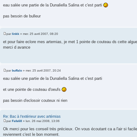
e
eau salée une partie de la Dunaliella Salina et c'est parti
s
s
a
pas besoin de bulleur
g
e
par
linkk
»
mer. 25 avril 2007, 08:20
M
e
et pour faire eclore mes artemias, je met 1 pointe de couteau ds cette algue,
s
merci d avance
s
a
g
e
par
buffalo
»
mer. 25 avril 2007, 20:24
M
e
eau salée une partie de la Dunaliella Salina et c'est parti
s
s
a
et une pointe de couteau d'oeufs
g
e
pas besoin d'eclosoir couteux ni rien
Re: Bac à l'extérieur avec artémias
par
Fafa68
»
lun. 26 mai 2008, 13:06
M
e
Ok merci pour les conseil très précieux. On vous écoutant ca a l'air si fac
s
reviennent c'est le bon moment.
s