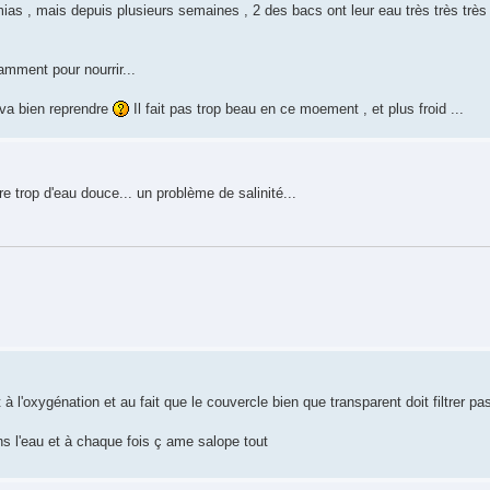
émias , mais depuis plusieurs semaines , 2 des bacs ont leur eau très très très 
samment pour nourrir...
a va bien reprendre
Il fait pas trop beau en ce moement , et plus froid ...
re trop d'eau douce... un problème de salinité...
 à l'oxygénation et au fait que le couvercle bien que transparent doit filtrer pas
ans l'eau et à chaque fois ç ame salope tout