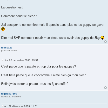
g
e
La question est:
Comment nourir le pleco?
J'ai essayer le concombre mais il aprecis sans plus et les guppy se gave.
Dite moi SVP comment nourir mon pleco sans avoir des guppy de 3kg
Nico1722
poisson adulte
dim. 28 décembre 2003, 23:51
M
e
C'est parce que la patate et trop dur pour les guppys?
s
s
a
C'est bete parce que le concombre il aime bien ça mon pleco.
g
e
Enfin jvais tester la patate, tous les 3j ça suffit?
legolas27190
Nouveau membre
lun. 29 décembre 2003, 11:51