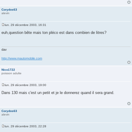
Corydos63
alevin
lun. 29 décembre 2003, 16:31
M
e
euh,question bête mais ton pléco est dans combien de litres?
s
s
a
g
e
dav
http://www.mautomobile.com
Nico1722
poisson adulte
lun. 29 décembre 2003, 19:00
M
e
Dans 130 mais c'est un petit et je le donnerez quand il sera grand.
s
s
a
g
e
Corydos63
alevin
lun. 29 décembre 2003, 22:28
M