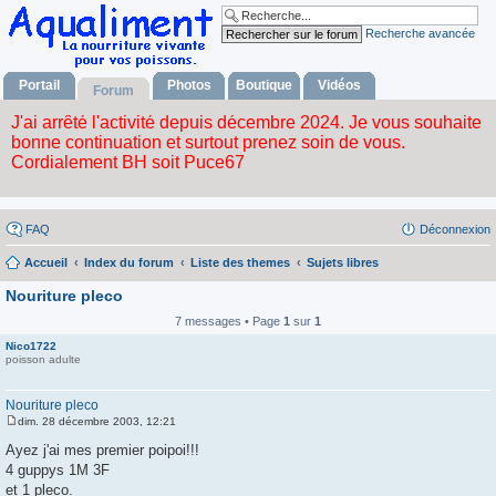
Recherche avancée
Portail
Photos
Boutique
Vidéos
Forum
FAQ
Déconnexion
Accueil
Index du forum
Liste des themes
Sujets libres
Nouriture pleco
7 messages • Page
1
sur
1
Nico1722
poisson adulte
Nouriture pleco
dim. 28 décembre 2003, 12:21
M
e
Ayez j'ai mes premier poipoi!!!
s
4 guppys 1M 3F
s
a
et 1 pleco.