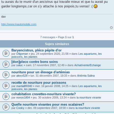
e
tu aurais du te munir d'un ancistrus qui travaile mieux et que tu aurait pu
s
garder longtemps,car on s'y attache à nos poipois,tu verras! :(
s
a
g
e
dav
http://www.mautomobile.com
7 messages • Page
1
sur
1
Sujets similaires
Baryencistrus, pléco pépite d'or
par
Oligoman
» jeu. 24 septembre 2020, 21:58 » dans
Les aquariums, les
poissons, les plantes
[don]pleco contre bons soins
par
saluc
» sam. 17 novembre 2007, 12:49 » dans
Achat/vente/Echange
nouriture pour un élevage d'artémias
par
alexx528
» lun. 31 décembre 2007, 19:33 » dans
Artémia Salina
recette de nouriture pour poissons
par
martial89340
» mer. 16 janvier 2008, 14:25 » dans
Les aquariums, les
poissons, les plantes
cohabitation crevettes-nouriture vivante?
par
nonos1804
» jeu. 30 octobre 2008, 13:24 » dans
la nourriture vivante
Quelle nouriture vivantes pour mes scalaires?
par
Cooky
» dim. 09 septembre 2007, 18:58 » dans
la nourriture vivante