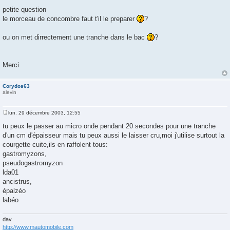
M
e
petite question
s
le morceau de concombre faut t'il le preparer
?
s
a
g
ou on met dirrectement une tranche dans le bac
?
e
Merci
Corydos63
alevin
lun. 29 décembre 2003, 12:55
M
e
tu peux le passer au micro onde pendant 20 secondes pour une tranche
s
d'un cm d'épaisseur mais tu peux aussi le laisser cru,moi j'utilise surtout la
s
a
courgette cuite,ils en raffolent tous:
g
gastromyzons,
e
pseudogastromyzon
lda01
ancistrus,
épalzéo
labéo
dav
http://www.mautomobile.com