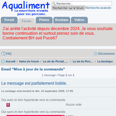
Recherche avancée
Portail
Photos
Boutique
Vidéos
Forum
FAQ
Déconnexion
Accueil
Index du forum
La vie du Portail, du forum, de l'album photos, la boutique et des videos.
La vie du Portail, du Forum, de l'album Fhotos, la Boutique et des Videos.
La boutique
Email "Mise à jour de la commande"
1 message • Page
1
sur
1
Le message est parfaitement lisible.
Le sondage s’est terminé le dim. 10 septembre 2006, 17:56
Oui avec le lien hypertexte vers la commande.
0
Aucun vote
Oui sans le lien hypertexte vers la commande.