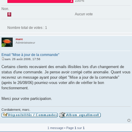
1
100%
Non.
0
Aucun vote
Nombre total de votes :
1
marc
Administrateur
Email "Mise à jour de la commande"
sam. 26 août 2006, 17:56
M
e
Certains clients recevaient des emails illisibles lors d'un changement de
s
status d'une commande. Je pense avoir corrigé cette anomalie. Quant vous
s
a
recevrez un message ayant pour objet "Mise a jour de la commande"
g
(après le 26/08/06) pourriez-vous voter afin de vérifier le bon
e
fonctionnement.
Merci pour votre participation.
Cordialement, marc.
1 message • Page
1
sur
1