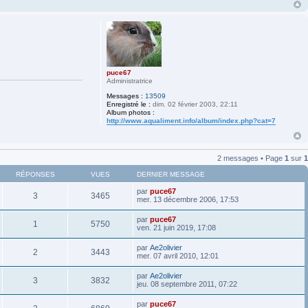
puce67
Administratrice
Messages :
13509
Enregistré le :
dim. 02 février 2003, 22:11
Album photos :
http://www.aqualiment.info/album/index.php?cat=7
2 messages • Page
1
sur
1
RÉPONSES
VUES
DERNIER MESSAGE
par
puce67
3
3465
mer. 13 décembre 2006, 17:53
par
puce67
1
5750
ven. 21 juin 2019, 17:08
par
Ae2olivier
2
3443
mer. 07 avril 2010, 12:01
par
Ae2olivier
3
3832
jeu. 08 septembre 2011, 07:22
par
puce67