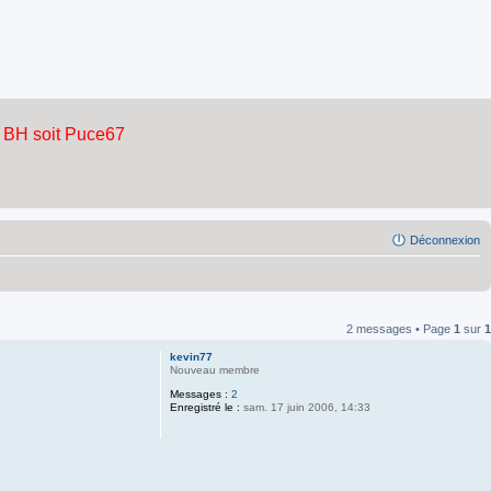
Déconnexion
2 messages • Page
1
sur
1
kevin77
Nouveau membre
Messages :
2
Enregistré le :
sam. 17 juin 2006, 14:33