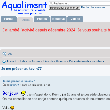
Recherche avancée
Portail
Photos
Boutique
Vidéos
Forum
FAQ
Accueil
Index du forum
Liste des themes
Présentation des membres
Je me présente. kevin77
Je me présente. kevin77
par
kevin77
»
sam. 17 juin 2006, 17:18
M
e
s
, je m'appel donc Kévin, j'ai 18 ans et je possède plusieur
s
On ma conseiller ce site car je cherche quelques souches de nourritures car
a
g
e
Voila