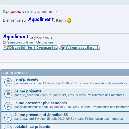
par
puce67
»
lun. 19 juin 2006, 09:27
M
e
Bienvenue sur
, Kevin
s
s
a
g
e
vit grâce à vous.
Et l'aventure continue... Merci à tous.
SUJETS SIMILAIRES
je m'présente
par
banastre
» mar. 12 décembre 2006, 21:35 » dans
Présentation des membres
Je me présente
par
eric_pariseau
» ven. 21 juin 2019, 13:59 » dans
Présentation des membres
je me presente: phalaenopsis
par
phalaenopsis
» sam. 16 janvier 2010, 13:32 » dans
Présentation des membre
Je me présente :d Jonathan68
par
Jonathan68
» dim. 15 août 2010, 09:51 » dans
Présentation des membres
betafish ce présente