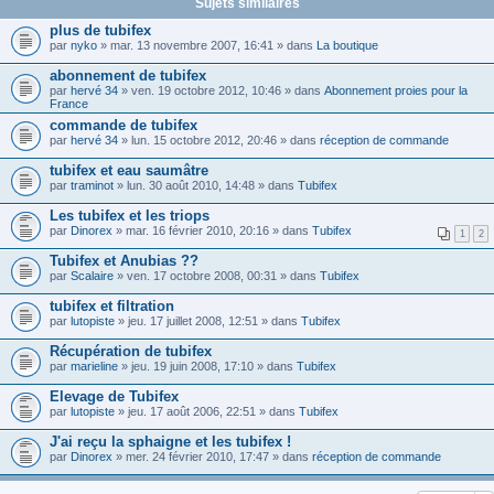
Sujets similaires
plus de tubifex
par
nyko
» mar. 13 novembre 2007, 16:41 » dans
La boutique
abonnement de tubifex
par
hervé 34
» ven. 19 octobre 2012, 10:46 » dans
Abonnement proies pour la
France
commande de tubifex
par
hervé 34
» lun. 15 octobre 2012, 20:46 » dans
réception de commande
tubifex et eau saumâtre
par
traminot
» lun. 30 août 2010, 14:48 » dans
Tubifex
Les tubifex et les triops
par
Dinorex
» mar. 16 février 2010, 20:16 » dans
Tubifex
1
2
Tubifex et Anubias ??
par
Scalaire
» ven. 17 octobre 2008, 00:31 » dans
Tubifex
tubifex et filtration
par
lutopiste
» jeu. 17 juillet 2008, 12:51 » dans
Tubifex
Récupération de tubifex
par
marieline
» jeu. 19 juin 2008, 17:10 » dans
Tubifex
Elevage de Tubifex
par
lutopiste
» jeu. 17 août 2006, 22:51 » dans
Tubifex
J'ai reçu la sphaigne et les tubifex !
par
Dinorex
» mer. 24 février 2010, 17:47 » dans
réception de commande