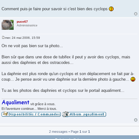
Comment puis-je faire pour savoir si c'est bien des cyclops
puce67
Administratrice
mer. 24 mai 2006, 15:59
M
e
On ne voit pas bien sur ta photo...
s
s
a
Bien sûr que dans une dose de tubifex il peut y avoir des cyclops, mais
g
aussi des daphnies et des ostracodes...
e
La daphnie est plus ronde qu'un cyclops et son déplacement se fait par à-
coup... Je pense avoir vu une daphnie sur la dernière photo à gauche...
Tu as les photos des daphnies et cyclops sur le portail aqualiment...
vit grâce à vous.
Et l'aventure continue... Merci à tous.
2 messages • Page
1
sur
1