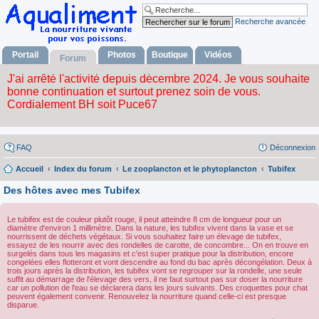
Recherche avancée
Portail
Photos
Boutique
Vidéos
Forum
FAQ
Déconnexion
Accueil
Index du forum
Le zooplancton et le phytoplancton
Tubifex
Des hôtes avec mes Tubifex
Le tubifex est de couleur plutôt rouge, il peut atteindre 8 cm de longueur pour un
diamètre d'environ 1 millimètre. Dans la nature, les tubifex vivent dans la vase et se
nourrissent de déchets végétaux. Si vous souhaitez faire un élevage de tubifex,
essayez de les nourrir avec des rondelles de carotte, de concombre... On en trouve en
surgelés dans tous les magasins et c'est super pratique pour la distribution, encore
congelées elles flotteront et vont descendre au fond du bac après décongélation. Deux à
trois jours après la distribution, les tubifex vont se regrouper sur la rondelle, une seule
suffit au démarrage de l'élevage des vers, il ne faut surtout pas sur doser la nourriture
car un pollution de l'eau se déclarera dans les jours suivants. Des croquettes pour chat
peuvent également convenir. Renouvelez la nourriture quand celle-ci est presque
disparue.