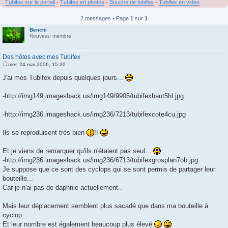
Tubifex sur le portail
-
Tubifex en photos
-
Souche de tubifex
-
Tubifex en vidéo
2 messages • Page
1
sur
1
Benchi
Nouveau membre
Des hôtes avec mes Tubifex
mer. 24 mai 2006, 15:20
M
e
J'ai mes Tubifex depuis quelques jours...
s
s
a
-http://img149.imageshack.us/img149/9906/tubifexhaut5hl.jpg
g
e
-http://img236.imageshack.us/img236/7213/tubifexcote4cu.jpg
Ils se reproduisent très bien
!!
Et je viens de remarquer qu'ils n'étaient pas seul...
-http://img236.imageshack.us/img236/6713/tubifexgrosplan7ob.jpg
Je suppose que ce sont des cyclops qui se sont permis de partager leur
bouteille...
Car je n'ai pas de daphnie actuellement..
Mais leur déplacement semblent plus sacadé que dans ma bouteille à
cyclop.
Et leur nombre est également beaucoup plus élevé