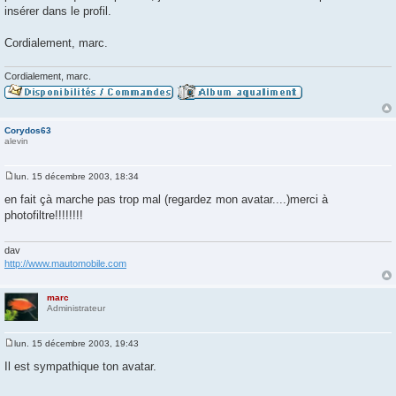
g
insérer dans le profil.
e
Cordialement, marc.
Cordialement, marc.
Corydos63
alevin
lun. 15 décembre 2003, 18:34
M
e
en fait çà marche pas trop mal (regardez mon avatar....)merci à
s
photofiltre!!!!!!!!
s
a
g
e
dav
http://www.mautomobile.com
marc
Administrateur
lun. 15 décembre 2003, 19:43
M
e
Il est sympathique ton avatar.
s
s
a