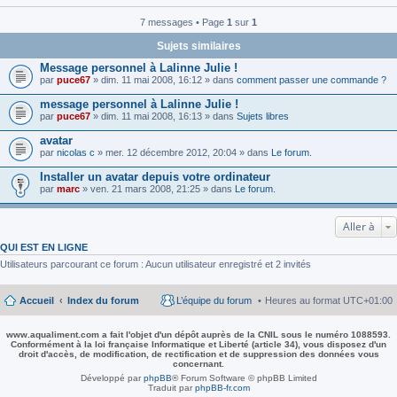
7 messages • Page
1
sur
1
Sujets similaires
Message personnel à Lalinne Julie !
par
puce67
» dim. 11 mai 2008, 16:12 » dans
comment passer une commande ?
message personnel à Lalinne Julie !
par
puce67
» dim. 11 mai 2008, 16:13 » dans
Sujets libres
avatar
par
nicolas c
» mer. 12 décembre 2012, 20:04 » dans
Le forum.
Installer un avatar depuis votre ordinateur
par
marc
» ven. 21 mars 2008, 21:25 » dans
Le forum.
Aller à
QUI EST EN LIGNE
Utilisateurs parcourant ce forum : Aucun utilisateur enregistré et 2 invités
Accueil
Index du forum
L’équipe du forum
Heures au format
UTC+01:00
www.aqualiment.com a fait l'objet d'un dépôt auprès de la CNIL sous le numéro 1088593.
Conformément à la loi française Informatique et Liberté (article 34), vous disposez d'un
droit d'accès, de modification, de rectification et de suppression des données vous
concernant.
Développé par
phpBB
® Forum Software © phpBB Limited
Traduit par
phpBB-fr.com