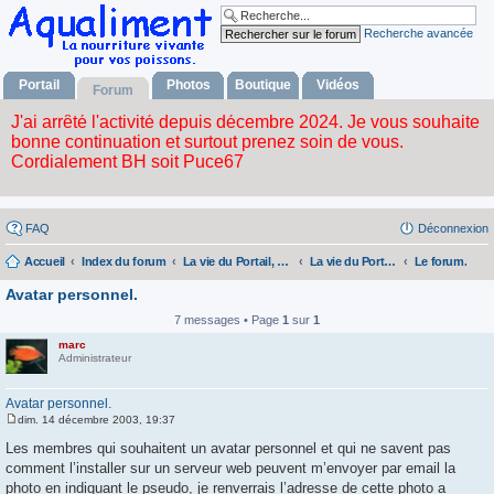
Recherche avancée
Portail
Photos
Boutique
Vidéos
Forum
FAQ
Déconnexion
Accueil
Index du forum
La vie du Portail, du forum, de l'album photos, la boutique et des videos.
La vie du Portail, du Forum, de l'album Fhotos, la Boutique et des Videos.
Le forum.
Avatar personnel.
7 messages • Page
1
sur
1
marc
Administrateur
Avatar personnel.
dim. 14 décembre 2003, 19:37
M
e
Les membres qui souhaitent un avatar personnel et qui ne savent pas
s
comment l’installer sur un serveur web peuvent m’envoyer par email la
s
a
photo en indiquant le pseudo, je renverrais l’adresse de cette photo a