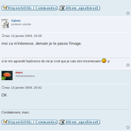
Calvin
poisson adulte
mar. 13 janvier 2004, 20:26
M
e
moi ca m'interesse, demain je te passe l'image.
s
s
a
g
e
si le rire agrandit l'epérence de vie je croit que je vais etre tricentenaire
;p
marc
Administrateur
mar. 13 janvier 2004, 20:41
M
e
OK
s
s
a
g
e
Cordialement, marc.