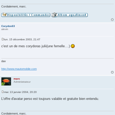
g
e
Cordialement, marc.
Corydos63
alevin
lun. 15 décembre 2003, 21:47
M
e
c'est un de mes corydoras julii(une femelle....)
s
s
a
g
e
dav
http://www.mautomobile.com
marc
Administrateur
mar. 13 janvier 2004, 20:20
M
e
L'offre d'avatar perso est toujours valable et gratuite bien entendu.
s
s
a
g
e
Cordialement, marc.