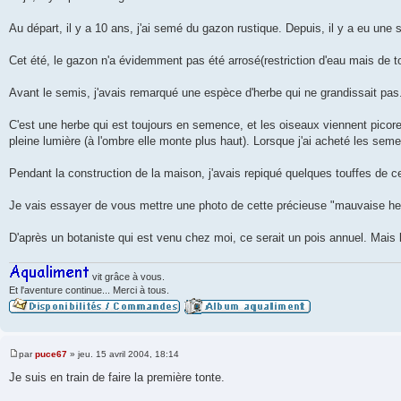
Au départ, il y a 10 ans, j'ai semé du gazon rustique. Depuis, il y a eu une sé
Cet été, le gazon n'a évidemment pas été arrosé(restriction d'eau mais de tou
Avant le semis, j'avais remarqué une espèce d'herbe qui ne grandissait pas. 
C'est une herbe qui est toujours en semence, et les oiseaux viennent picorer
pleine lumière (à l'ombre elle monte plus haut). Lorsque j'ai acheté les semenc
Pendant la construction de la maison, j'avais repiqué quelques touffes de c
Je vais essayer de vous mettre une photo de cette précieuse "mauvaise herb
D'après un botaniste qui est venu chez moi, ce serait un pois annuel. Mais l
vit grâce à vous.
Et l'aventure continue... Merci à tous.
par
puce67
»
jeu. 15 avril 2004, 18:14
M
e
Je suis en train de faire la première tonte.
s
s