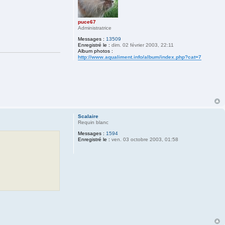
puce67
Administratrice
Messages :
13509
Enregistré le :
dim. 02 février 2003, 22:11
Album photos :
http://www.aqualiment.info/album/index.php?cat=7
Scalaire
Requin blanc
Messages :
1594
Enregistré le :
ven. 03 octobre 2003, 01:58