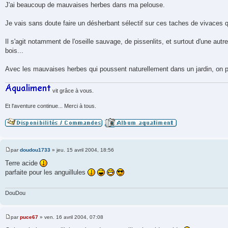
a
J'ai beaucoup de mauvaises herbes dans ma pelouse.
g
e
Je vais sans doute faire un désherbant sélectif sur ces taches de vivaces 
Il s'agit notamment de l'oseille sauvage, de pissenlits, et surtout d'une autr
bois...
Avec les mauvaises herbes qui poussent naturellement dans un jardin, on peut
vit grâce à vous.
Et l'aventure continue... Merci à tous.
par
doudou1733
»
jeu. 15 avril 2004, 18:56
M
e
Terre acide
s
parfaite pour les anguillules
s
a
g
e
DouDou
par
puce67
»
ven. 16 avril 2004, 07:08
M
e