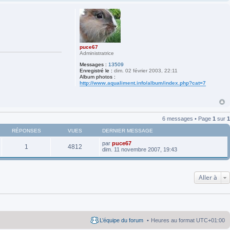
puce67
Administratrice
Messages :
13509
Enregistré le :
dim. 02 février 2003, 22:11
Album photos :
http://www.aqualiment.info/album/index.php?cat=7
6 messages • Page
1
sur
1
RÉPONSES
VUES
DERNIER MESSAGE
par
puce67
1
4812
dim. 11 novembre 2007, 19:43
Aller à
L’équipe du forum
Heures au format
UTC+01:00