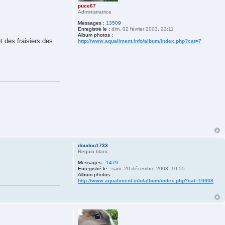
puce67
Administratrice
Messages :
13509
Enregistré le :
dim. 02 février 2003, 22:11
Album photos :
t des fraisiers des
http://www.aqualiment.info/album/index.php?cat=7
doudou1733
Requin blanc
Messages :
1479
Enregistré le :
sam. 20 décembre 2003, 10:55
Album photos :
http://www.aqualiment.info/album/index.php?cat=10008