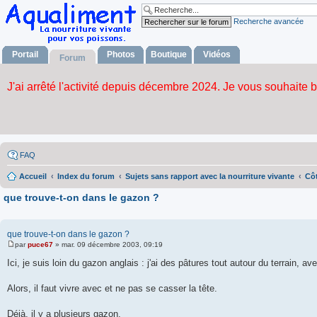
Recherche avancée
Portail
Photos
Boutique
Vidéos
Forum
FAQ
Accueil
Index du forum
Sujets sans rapport avec la nourriture vivante
Côt
que trouve-t-on dans le gazon ?
que trouve-t-on dans le gazon ?
par
puce67
»
mar. 09 décembre 2003, 09:19
M
e
Ici, je suis loin du gazon anglais : j'ai des pâtures tout autour du terrain, 
s
s
a
Alors, il faut vivre avec et ne pas se casser la tête.
g
e
Déjà, il y a plusieurs gazon.