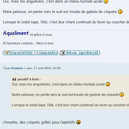
Oui, mais les anguillules, c'est dans un milieu humide acide
s
s
a
Notre pelouse, en pente vers le sud est trouée de galerie de criquets
g
e
Lorsque le soleil tape, l'été, c'est leur chant continuel du lever au coucher du
vit grâce à vous.
Et l'aventure continue... Merci à tous.
par
Scalaire
»
sam. 17 avril 2004, 00:09
M
e
s
puce67 a écrit :
s
Oui, mais les anguillules, c'est dans un milieu humide acide
a
g
e
Notre pelouse, en pente vers le sud est trouée de galerie de criquets
Lorsque le soleil tape, l'été, c'est leur chant continuel du lever au coucher du
chouette, des criquets grillés pour l'apéritifs