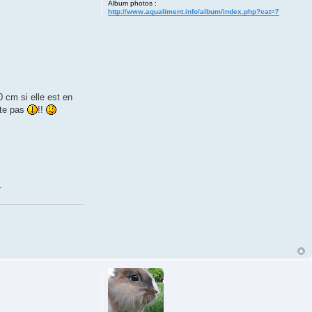
Album photos :
http://www.aqualiment.info/album/index.php?cat=7
0 cm si elle est en
iste pas
!!
.