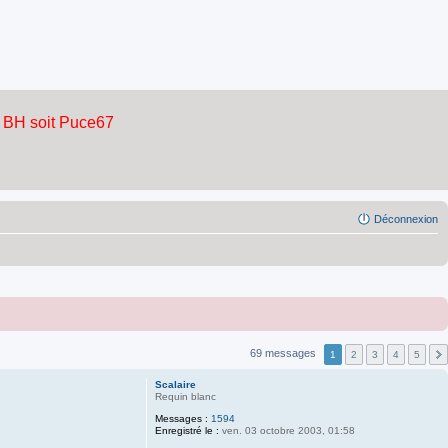
Déconnexion
69 messages
1
2
3
4
5
Scalaire
Requin blanc
Messages :
1594
Enregistré le :
ven. 03 octobre 2003, 01:58