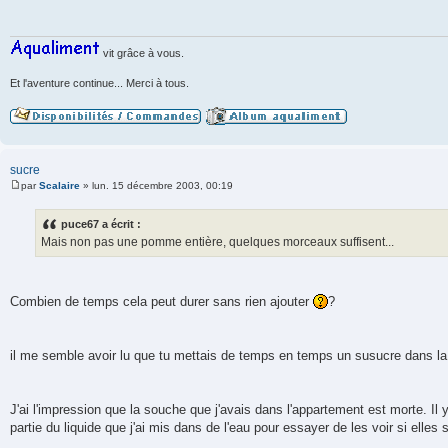
s
a
g
e
vit grâce à vous.
Et l'aventure continue... Merci à tous.
sucre
par
Scalaire
»
lun. 15 décembre 2003, 00:19
M
e
s
puce67 a écrit :
s
Mais non pas une pomme entière, quelques morceaux suffisent...
a
g
e
Combien de temps cela peut durer sans rien ajouter
?
il me semble avoir lu que tu mettais de temps en temps un susucre dans l
J'ai l'impression que la souche que j'avais dans l'appartement est morte. Il 
partie du liquide que j'ai mis dans de l'eau pour essayer de les voir si elle