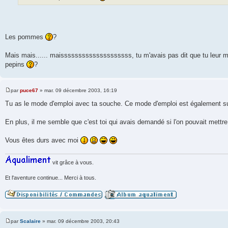
e
Les pommes
?
Mais mais...... maissssssssssssssssssss, tu m'avais pas dit que tu leur
pepins
?
par
puce67
»
mar. 09 décembre 2003, 16:19
M
e
Tu as le mode d'emploi avec ta souche. Ce mode d'emploi est également sur 
s
s
a
En plus, il me semble que c'est toi qui avais demandé si l'on pouvait met
g
e
Vous êtes durs avec moi
vit grâce à vous.
Et l'aventure continue... Merci à tous.
par
Scalaire
»
mar. 09 décembre 2003, 20:43
M