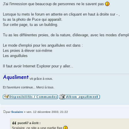
a
J'ai l'imression que beaucoup de personnes ne le savent pas
g
e
Lorsque tu mets le forum en attente en cliquant en haut à droite sur - ,
tu as la photo de Puce qui apparaît.
Sur cette page, tu as un building.
Tu as les différentes proies, de la nature, d'élevage, avec les modes d'emplo
Le mode d'emploi pour les anguillules est dans :
Les proies à élever soi-même
Les anguillules
Il faut avoir Internet Explorer pour y aller...
vit grâce à vous.
Et l'aventure continue... Merci à tous.
par
Scalaire
»
ven. 12 décembre 2003, 21:22
M
e
s
puce67 a écrit :
s
Scalaire, ce site a une partie fixe
a