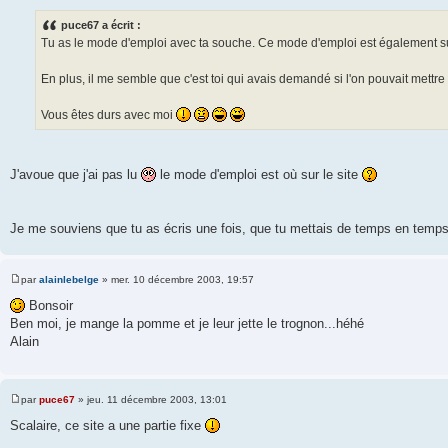
e
s
puce67 a écrit :
s
Tu as le mode d'emploi avec ta souche. Ce mode d'emploi est également sur c
a
g
e
En plus, il me semble que c'est toi qui avais demandé si l'on pouvait met
Vous êtes durs avec moi
J'avoue que j'ai pas lu
le mode d'emploi est où sur le site
Je me souviens que tu as écris une fois, que tu mettais de temps en tem
par
alainlebelge
»
mer. 10 décembre 2003, 19:57
M
e
Bonsoir
s
Ben moi, je mange la pomme et je leur jette le trognon...héhé
s
a
Alain
g
e
par
puce67
»
jeu. 11 décembre 2003, 13:01
M
e
Scalaire, ce site a une partie fixe
s
s