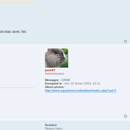
orceau avec les
puce67
Administratrice
Messages :
13509
Enregistré le :
dim. 02 février 2003, 22:11
Album photos :
http://www.aqualiment.info/album/index.php?cat=7
Scalaire
Requin blanc