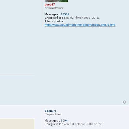
puce67
Administratrice
Messages :
13509
Enregistré le :
dim. 02 février 2003, 22:11
Album photos :
http://www.aqualiment.info/album/index.php?cat=7
Scalaire
Requin blanc
Messages :
1594
Enregistré le :
ven. 03 octobre 2003, 01:58