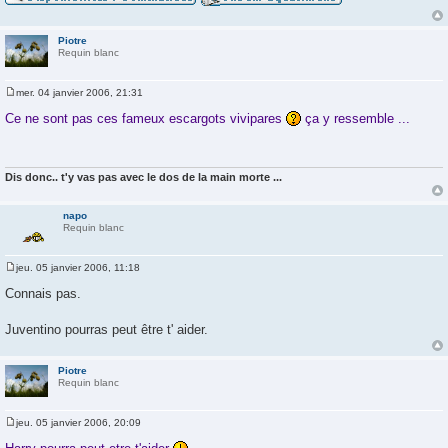
Piotre
Requin blanc
mer. 04 janvier 2006, 21:31
M
e
Ce ne sont pas ces fameux escargots vivipares
ça y ressemble ...
s
s
a
g
e
Dis donc.. t'y vas pas avec le dos de la main morte ...
napo
Requin blanc
jeu. 05 janvier 2006, 11:18
M
e
Connais pas.
s
s
a
Juventino pourras peut être t' aider.
g
e
Piotre
Requin blanc
jeu. 05 janvier 2006, 20:09
M
e