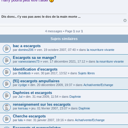
Harry pourra peut etre t'aider
s
s
a
g
e
Dis donc.. t'y vas pas avec le dos de la main morte ...
4 messages • Page
1
sur
1
Sujets similaires
bac a escargots
par
domino206
» ven. 19 octobre 2007, 07:40 » dans
la nourriture vivante
Escargots sa se mange?
par
vanessianes73
» ven. 17 décembre 2021, 17:12 » dans
la nourriture vivante
Identification d'escargots
par
Bobilibob
» ven. 30 juin 2017, 13:52 » dans
Sujets libres
(91) escargots ampullaires
par
cydge
» dim. 20 décembre 2009, 19:37 » dans
Achat/vente/Echange
Daphnies et escargots
par
Jul
» dim. 31 mai 2009, 11:54 » dans
Daphnie
renseignement sur les escargots
par
kersau
» jeu. 01 février 2007, 23:07 » dans
Daphnie
Cherche escargots
par
lulu
» mer. 31 janvier 2007, 19:16 » dans
Achat/vente/Echange
Escargots et guppys/platys