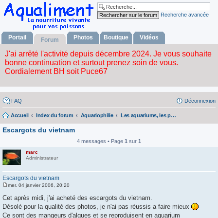
Recherche avancée
Portail
Photos
Boutique
Vidéos
Forum
FAQ
Déconnexion
Accueil
Index du forum
Aquariophilie
Les aquariums, les poissons, les plantes
Escargots du vietnam
4 messages • Page
1
sur
1
marc
Administrateur
Escargots du vietnam
mer. 04 janvier 2006, 20:20
M
e
Cet après midi, j'ai acheté des escargots du vietnam.
s
Désolé pour la qualité des photos, je n'ai pas réussis a faire mieux
s
a
Ce sont des mangeurs d'algues et se reproduisent en aquarium