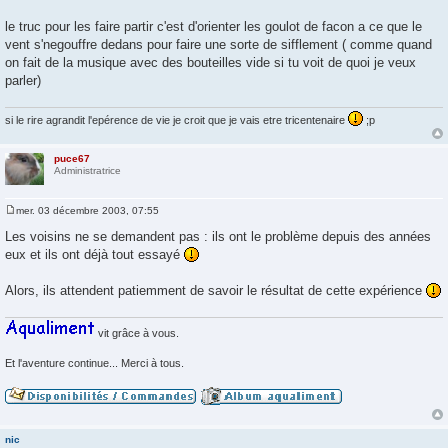
a
g
le truc pour les faire partir c'est d'orienter les goulot de facon a ce que le
e
vent s'negouffre dedans pour faire une sorte de sifflement ( comme quand
on fait de la musique avec des bouteilles vide si tu voit de quoi je veux
parler)
si le rire agrandit l'epérence de vie je croit que je vais etre tricentenaire
;p
puce67
Administratrice
mer. 03 décembre 2003, 07:55
M
e
Les voisins ne se demandent pas : ils ont le problème depuis des années
s
eux et ils ont déjà tout essayé
s
a
g
Alors, ils attendent patiemment de savoir le résultat de cette expérience
e
vit grâce à vous.
Et l'aventure continue... Merci à tous.
nic