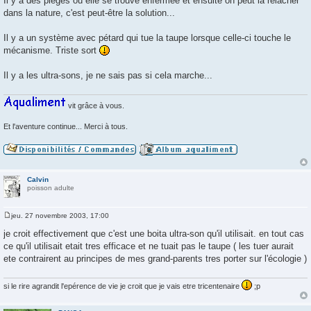
Il y a des pièges où elle se trouve enfermée et ensuite on peut la relâcher
dans la nature, c'est peut-être la solution...
Il y a un système avec pétard qui tue la taupe lorsque celle-ci touche le
mécanisme. Triste sort
Il y a les ultra-sons, je ne sais pas si cela marche...
vit grâce à vous.
Et l'aventure continue... Merci à tous.
Calvin
poisson adulte
jeu. 27 novembre 2003, 17:00
M
e
je croit effectivement que c'est une boita ultra-son qu'il utilisait. en tout cas
s
ce qu'il utilisait etait tres efficace et ne tuait pas le taupe ( les tuer aurait
s
a
ete contrairent au principes de mes grand-parents tres porter sur l'écologie )
g
e
si le rire agrandit l'epérence de vie je croit que je vais etre tricentenaire
;p