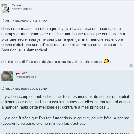
Calvin
poisson adulte
jeu. 27 novembre 2003, 12:52
M
e
dans notre maison en montagne il y avait aussi bcp de taupe dans le
s
champs et mon grand-pere a utiliser une bonne technique car il n'y en a
s
a
plus une seule mais je ne sais pas la quel ( si ma mémoire est encore
g
bonne c'etait une sorte d'objet que l'on met au milieu de la pelouse ) a
e
l'ocasion je lui demanderai.
si le rire agrandit l'epérence de vie je croit que je vais etre tricentenaire
;p
puce67
Administratrice
jeu. 27 novembre 2003, 12:59
M
e
Il y a beaucoup de méthodes : tuer tous les insectes du sol par un produit
s
efficace pour cela fait fuire aussi les taupes car elles ne trouvent plus rien
s
a
à manger, mais cette méthode est contraire à mes principes...
g
e
Il y a des fusées que l'on fait fumer dans la galerie, pauvre bête, à par me
labourer la pelouse, elle ne m'a rien fait d'autre...