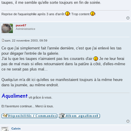
taupes, il me semble qu'elle sorte toujours en fin de soirée.
Reprise de l'aquariophilie après 3 ans d'arrêt
! Trop content
!
puce67
Administratrice
sam. 22 novembre 2003, 09:59
M
e
Ce que j'ai simplement fait l'année dernière, c'est que j'ai enlevé les tas
s
pour dégager l'entrée de la galerie.
s
a
J'ai lu que les taupes n'aimaient pas les courants d'air
Je ne leur ferai
g
pas de mal mais si elles retournaient dans la patûre à côté, d'elles-même
e
ce ne serait pas plus mal...
Quelqu'un m'a dit ici qu'elles se manifestaient toujours à la même heure
dans la journée, au même endroit.
vit grâce à vous.
Et l'aventure continue... Merci à tous.
Calvin