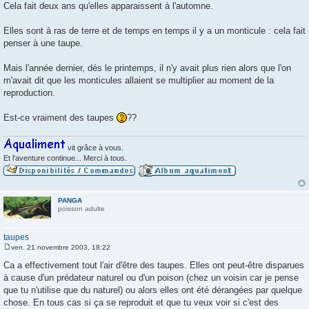
a
Cela fait deux ans qu'elles apparaissent à l'automne.
g
e
Elles sont à ras de terre et de temps en temps il y a un monticule : cela fait
penser à une taupe.
Mais l'année dernier, dés le printemps, il n'y avait plus rien alors que l'on
m'avait dit que les monticules allaient se multiplier au moment de la
reproduction.
Est-ce vraiment des taupes
??
vit grâce à vous.
Et l'aventure continue... Merci à tous.
PANGA
poisson adulte
taupes
ven. 21 novembre 2003, 18:22
M
e
Ca a effectivement tout l'air d'être des taupes. Elles ont peut-être disparues
s
à cause d'un prédateur naturel ou d'un poison (chez un voisin car je pense
s
a
que tu n'utilise que du naturel) ou alors elles ont été dérangées par quelque
g
chose. En tous cas si ça se reproduit et que tu veux voir si c'est des
e