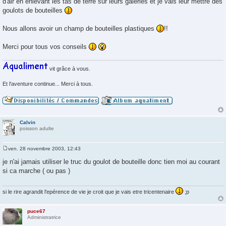
d'air en enlevant les tas de terre sur leurs galeries et je vais leur mettre des
e
goulots de bouteilles
Nous allons avoir un champ de bouteilles plastiques
!!
Merci pour tous vos conseils
vit grâce à vous.
Et l'aventure continue... Merci à tous.
Calvin
poisson adulte
ven. 28 novembre 2003, 12:43
M
e
je n'ai jamais utiliser le truc du goulot de bouteille donc tien moi au courant
s
si ca marche ( ou pas )
s
a
g
e
si le rire agrandit l'epérence de vie je croit que je vais etre tricentenaire
;p
puce67
Administratrice