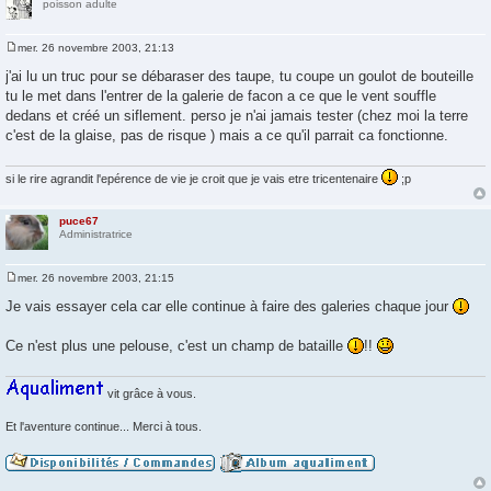
poisson adulte
mer. 26 novembre 2003, 21:13
M
e
j'ai lu un truc pour se débaraser des taupe, tu coupe un goulot de bouteille
s
tu le met dans l'entrer de la galerie de facon a ce que le vent souffle
s
a
dedans et créé un siflement. perso je n'ai jamais tester (chez moi la terre
g
c'est de la glaise, pas de risque ) mais a ce qu'il parrait ca fonctionne.
e
si le rire agrandit l'epérence de vie je croit que je vais etre tricentenaire
;p
puce67
Administratrice
mer. 26 novembre 2003, 21:15
M
e
Je vais essayer cela car elle continue à faire des galeries chaque jour
s
s
a
Ce n'est plus une pelouse, c'est un champ de bataille
!!
g
e
vit grâce à vous.
Et l'aventure continue... Merci à tous.