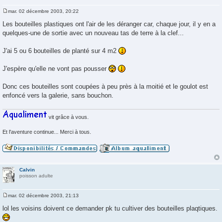
mar. 02 décembre 2003, 20:22
M
e
Les bouteilles plastiques ont l'air de les déranger car, chaque jour, il y en a
s
quelques-une de sortie avec un nouveau tas de terre à la clef...
s
a
g
J'ai 5 ou 6 bouteilles de planté sur 4 m2
e
J'espère qu'elle ne vont pas pousser
Donc ces bouteilles sont coupées à peu près à la moitié et le goulot est
enfoncé vers la galerie, sans bouchon.
vit grâce à vous.
Et l'aventure continue... Merci à tous.
Calvin
poisson adulte
mar. 02 décembre 2003, 21:13
M
e
lol les voisins doivent ce demander pk tu cultiver des bouteilles plaqtiques.
s
s