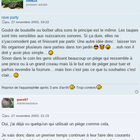
PANGA
poisson adulte
rave party
jeu. 27 novembre 2003, 19:22
M
e
Goulot de bouteille ou boîtier ultra sons le principe est le même. Les taupes
s
sont très sensibles aux nuissances sonores. Si ça dure, elles ne
s
a
s'yaccomodent pas et finissent par partir. Une autre idée donc : laisser ton
g
fils organiser plusieurs rave parties dans ton jardin
....euh non il
e
doit y avoir plus simple...
Sinon dans le coin les gens utilisent beaucoup un piège qui ressemble à
une pince ou à un grand ciseau mais là le but est de pièger pour tuer et
parfois revendre la fourrure....mais bon c'est pas ce que tu souhaites c'est
clair...
Reprise de l'aquariophilie après 3 ans d'arrêt
! Trop content
!
puce67
Administratrice
jeu. 27 novembre 2003, 21:15
M
e
Oui, j'ai déjà vu quelqu'un qui utilisait un piège comme cela.
s
s
a
Je vais donc dans un premier temps continuer à leur faire des courants
g