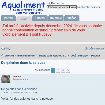
Recherche avancée
Portail
Photos
Boutique
Vidéos
Forum
FAQ
Déconnexion
Accueil
Index du forum
Sujets sans rapport avec la nourriture vivante
Côté jardinage
Pelouse
De galeries dans la pelouse !
45 messages
1
2
3
puce67
Administratrice
De galeries dans la pelouse !
ven. 21 novembre 2003, 17:18
M
e
Voilà, j'ai des galeries dans la pelouse.
s
s