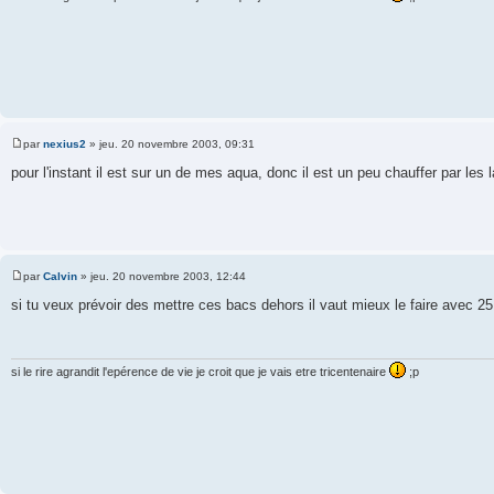
par
nexius2
»
jeu. 20 novembre 2003, 09:31
M
e
pour l'instant il est sur un de mes aqua, donc il est un peu chauffer par les
s
s
a
g
e
par
Calvin
»
jeu. 20 novembre 2003, 12:44
M
e
si tu veux prévoir des mettre ces bacs dehors il vaut mieux le faire avec 25
s
s
a
g
e
si le rire agrandit l'epérence de vie je croit que je vais etre tricentenaire
;p