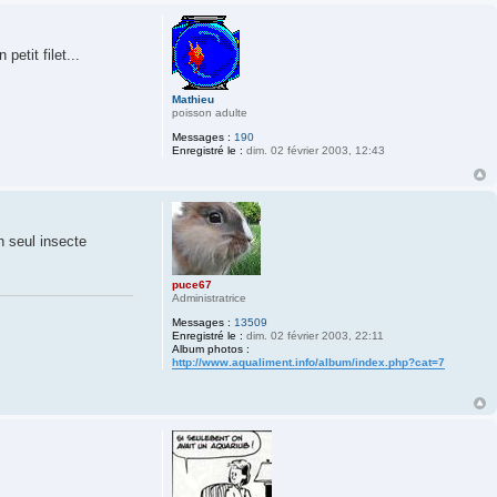
petit filet...
Mathieu
poisson adulte
Messages :
190
Enregistré le :
dim. 02 février 2003, 12:43
n seul insecte
puce67
Administratrice
Messages :
13509
Enregistré le :
dim. 02 février 2003, 22:11
Album photos :
http://www.aqualiment.info/album/index.php?cat=7