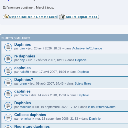
Et l'aventure continue... Merci à tous.
SUJETS SIMILAIRES
Daphnies
par
Liro
» jeu. 23 avril 2026, 18:02 » dans
Achat/vente/Echange
re daphnies
par
any
» lun. 12 février 2007, 18:11 » dans
Daphnie
daphnies
par
nala59
» mar. 17 avril 2007, 19:01 » dans
Daphnie
Daphnies?
par
grem
» jeu. 09 août 2007, 14:45 » dans
Sujets libres
daphnies
par
cloclo
» dim. 14 mars 2010, 15:01 » dans
Daphnie
Daphnies
par
Moebius
» lun. 19 septembre 2022, 17:12 » dans
la nourriture vivante
Collecte daphnies
par
remchar
» mer. 13 septembre 2006, 21:33 » dans
Daphnie
Nourriture daphnies