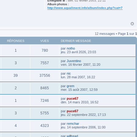
Enregistré le :
dim. 02 février 2003, 22:11
Album photos :
http://www.aqualiment.info/album/index.php?cat=7
12 messages • Page
1
sur
1
RÉPONSES
VUES
DERNIER MESSAGE
par
notho
1
780
jeu. 23 avril 2026, 23:03
par
Juventino
3
7557
ven. 16 février 2007, 11:20
par
nic
39
37556
lun. 28 mai 2007, 16:22
par
grem
2
8465
mer. 15 août 2007, 12:59
par
puce67
1
7246
dim. 14 mars 2010, 16:52
par
puce67
3
5755
jeu. 22 septembre 2022, 17:13
par
remchar
4
4323
jeu. 14 septembre 2006, 11:00
par
wilfread