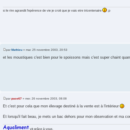
a
g
e
si le rire agrandit l'epérence de vie je croit que je vais etre tricentenaire
;p
par
Mathieu
»
mar. 25 novembre 2003, 20:53
M
e
et les moustiques c'est bien pour le spoissons mais c'est super chaint quand
s
s
a
g
e
par
puce67
»
mer. 26 novembre 2003, 08:08
M
e
Et c'est pour cela que mon élevage destiné à la vente est à l'intérieur
s
s
a
Et lorsqu'il fait beau, je mets un bac dehors pour mon observation et ma 
g
e
vit grâce à vous.