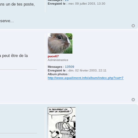
Enregistré le :
mer. 09 juillet 2003, 13:30
ans un de tes poste,
eserve...
 peut être de la
puce67
Administratrice
Messages :
13509
Enregistré le :
dim. 02 février 2003, 22:11
Album photos :
http://www.aqualiment.info/album/index.php?cat=7