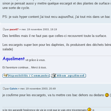
s
sinon je pensait aussi y mettre quelque escargot et des plantes de surface (
s
a
une sorte de cycle.
g
e
PS: je suis hyper content j'ai tout recu aujourd'hui, j'ai tout mis dans un bac
par
puce67
»
mer. 19 novembre 2003, 19:19
M
e
Des lentilles mais il ne faut pas que celles-ci recouvrent toute la surface.
s
s
a
Les escargots super bon pour les daphnies, ils produisent des déchets béné
g
salade)
e
vit grâce à vous.
Et l'aventure continue... Merci à tous.
par
Calvin
»
mer. 19 novembre 2003, 20:49
M
e
je coufirme pour les escargots, va tu mettre ces bac dehors ou dedans
(
s
s
a
g
e
si le rire agrandit l'epérence de vie je croit que je vais etre tricentenaire
;p