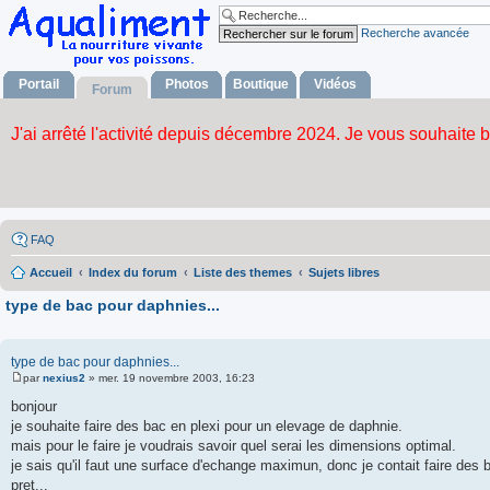
Recherche avancée
Portail
Photos
Boutique
Vidéos
Forum
FAQ
Accueil
Index du forum
Liste des themes
Sujets libres
type de bac pour daphnies...
type de bac pour daphnies...
par
nexius2
»
mer. 19 novembre 2003, 16:23
M
e
bonjour
s
je souhaite faire des bac en plexi pour un elevage de daphnie.
s
a
mais pour le faire je voudrais savoir quel serai les dimensions optimal.
g
je sais qu'il faut une surface d'echange maximun, donc je contait faire de
e
pret...