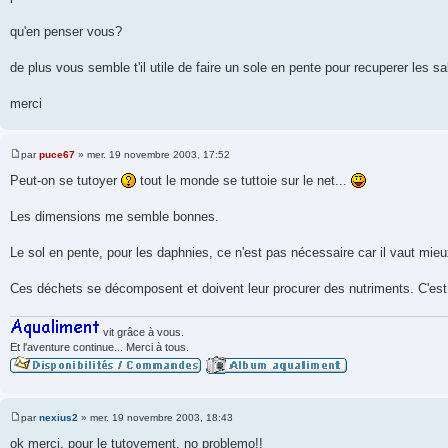
qu'en penser vous?
de plus vous semble t'il utile de faire un sole en pente pour recuperer les s
merci
par
puce67
»
mer. 19 novembre 2003, 17:52
M
e
Peut-on se tutoyer
tout le monde se tuttoie sur le net...
s
s
a
Les dimensions me semble bonnes.
g
e
Le sol en pente, pour les daphnies, ce n'est pas nécessaire car il vaut mie
Ces déchets se décomposent et doivent leur procurer des nutriments. C'est 
vit grâce à vous.
Et l'aventure continue... Merci à tous.
par
nexius2
»
mer. 19 novembre 2003, 18:43
M
e
ok merci. pour le tutoyement, no problemo!!