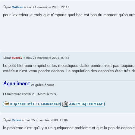
par
Mathieu
»
lun. 24 novembre 2003, 22:47
M
e
pour l'exterieur je crois que n'importe quel bac est bon du moment qu'on arrive 
s
s
a
g
e
par
puce67
»
mar. 25 novembre 2003, 07:43
M
e
Le petit filet pour empêcher les moustiques d'aller pondre n'est pas toujours
s
extérieur n'est venu pondre dedans. La population des daphnies était trés d
s
a
g
e
vit grâce à vous.
Et l'aventure continue... Merci à tous.
par
Calvin
»
mar. 25 novembre 2003, 17:06
M
e
le probleme c'est qu'il y a un quelquonce probleme et que la pop de daphni
s
s