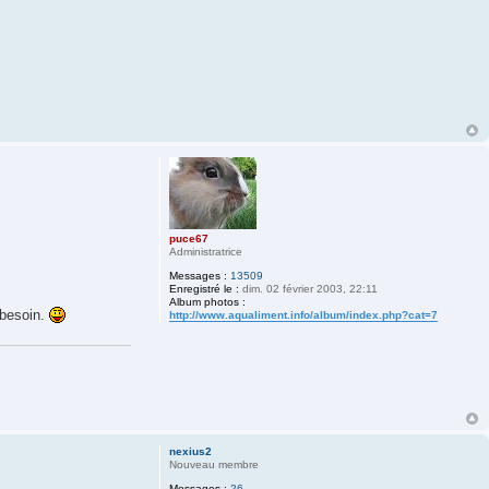
puce67
Administratrice
Messages :
13509
Enregistré le :
dim. 02 février 2003, 22:11
Album photos :
 besoin.
http://www.aqualiment.info/album/index.php?cat=7
nexius2
Nouveau membre
Messages :
26