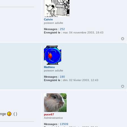
Calvin
poisson adulte
Messages :
252
Enregistré le :
mar. 04 novembre 2003, 19:43
Mathieu
poisson adulte
Messages :
190
Enregistré le :
dim. 02 février 2003, 12:43
mange
:( )
puce67
Administratrice
Messages :
13509