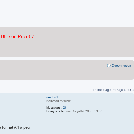
Déconnexion
12 messages • Page
1
sur
1
nexius2
Nouveau membre
Messages :
26
Enregistré le :
mer. 09 juillet 2003, 13:30
e format A4 a peu