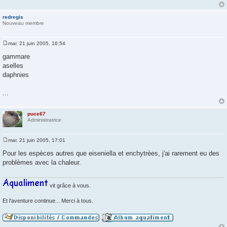
redregis
Nouveau membre
mar. 21 juin 2005, 16:54
M
e
gammare
s
aselles
s
a
daphnies
g
e
...
puce67
Administratrice
mar. 21 juin 2005, 17:01
M
e
Pour les espèces autres que eiseniella et enchytrèes, j'ai rarement eu des
s
problèmes avec la chaleur.
s
a
g
e
vit grâce à vous.
Et l'aventure continue... Merci à tous.