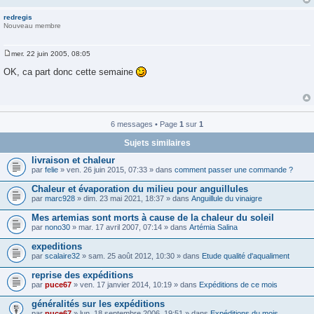
redregis
Nouveau membre
mer. 22 juin 2005, 08:05
M
e
OK, ca part donc cette semaine
s
s
a
g
e
6 messages • Page
1
sur
1
Sujets similaires
livraison et chaleur
par
felie
» ven. 26 juin 2015, 07:33 » dans
comment passer une commande ?
Chaleur et évaporation du milieu pour anguillules
par
marc928
» dim. 23 mai 2021, 18:37 » dans
Anguillule du vinaigre
Mes artemias sont morts à cause de la chaleur du soleil
par
nono30
» mar. 17 avril 2007, 07:14 » dans
Artémia Salina
expeditions
par
scalaire32
» sam. 25 août 2012, 10:30 » dans
Etude qualité d'aqualiment
reprise des expéditions
par
puce67
» ven. 17 janvier 2014, 10:19 » dans
Expéditions de ce mois
généralités sur les expéditions
par
puce67
» lun. 18 septembre 2006, 19:51 » dans
Expéditions du mois