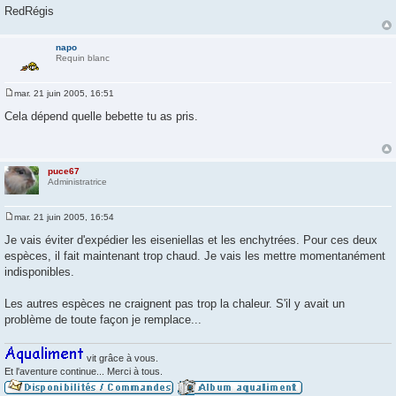
g
RedRégis
e
napo
Requin blanc
mar. 21 juin 2005, 16:51
M
e
Cela dépend quelle bebette tu as pris.
s
s
a
g
e
puce67
Administratrice
mar. 21 juin 2005, 16:54
M
e
Je vais éviter d'expédier les eiseniellas et les enchytrées. Pour ces deux
s
espèces, il fait maintenant trop chaud. Je vais les mettre momentanément
s
a
indisponibles.
g
e
Les autres espèces ne craignent pas trop la chaleur. S'il y avait un
problème de toute façon je remplace...
vit grâce à vous.
Et l'aventure continue... Merci à tous.