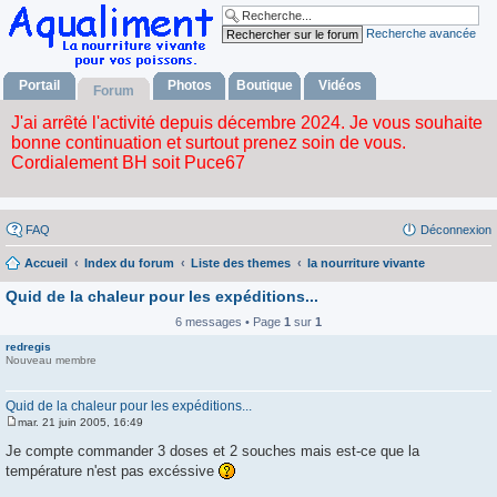
Recherche avancée
Portail
Photos
Boutique
Vidéos
Forum
FAQ
Déconnexion
Accueil
Index du forum
Liste des themes
la nourriture vivante
Quid de la chaleur pour les expéditions...
6 messages • Page
1
sur
1
redregis
Nouveau membre
Quid de la chaleur pour les expéditions...
mar. 21 juin 2005, 16:49
M
e
Je compte commander 3 doses et 2 souches mais est-ce que la
s
température n'est pas excéssive
s
a