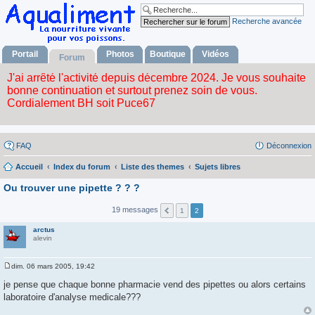
Recherche avancée
Portail
Photos
Boutique
Vidéos
Forum
FAQ
Déconnexion
Accueil
Index du forum
Liste des themes
Sujets libres
Ou trouver une pipette ? ? ?
19 messages
1
2
arctus
alevin
dim. 06 mars 2005, 19:42
M
e
je pense que chaque bonne pharmacie vend des pipettes ou alors certains
s
laboratoire d'analyse medicale???
s
a
g