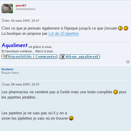
e
puce67
Administratrice
dim. 06 mars 2005, 20:47
M
e
C'est ce que je pensais également à l'époque jusqu'à ce que j'essaie
s
La boutique en propose par
Lot de 10 pipettes
s
a
g
e
vit grâce à vous.
Et l'aventure continue... Merci à tous.
Scalaire
Requin blanc
mar. 08 mars 2005, 20:57
M
e
Les pharmacies ne vendent pas à l'unité mais une boite complète
pour
s
les pipettes jetables...
s
a
g
e
Les pipettes je ne sais pas où il y en a
sinon les piplettes je sais où en trouver