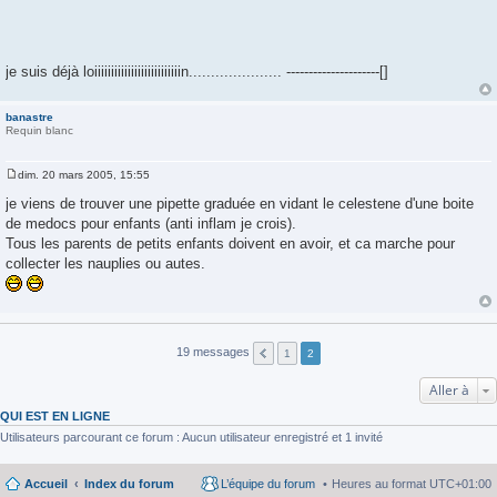
je suis déjà loiiiiiiiiiiiiiiiiiiiiiiiiiin..................... ---------------------[]
banastre
Requin blanc
dim. 20 mars 2005, 15:55
M
e
je viens de trouver une pipette graduée en vidant le celestene d'une boite
s
de medocs pour enfants (anti inflam je crois).
s
a
Tous les parents de petits enfants doivent en avoir, et ca marche pour
g
collecter les nauplies ou autes.
e
19 messages
1
2
Aller à
QUI EST EN LIGNE
Utilisateurs parcourant ce forum : Aucun utilisateur enregistré et 1 invité
Accueil
Index du forum
L’équipe du forum
Heures au format
UTC+01:00