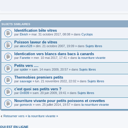
SUJETS SIMILAIRES
Identification bête vitres
par
Elvish
» mar. 31 octobre 2017, 08:08 » dans
Cyclops
Poisson laveur de vitres
par
alexx528
» dim. 21 octobre 2007, 19:09 » dans
Sujets libres
Identication vers blancs dans bacs à canards
par
Fanette
» mer. 10 mai 2017, 17:41 » dans
la nourriture vivante
Petits vers ....
par
spider
» sam. 14 mars 2009, 20:57 » dans
Sujets libres
Thermobies premiers petits
par
sauvage
» lun. 21 novembre 2022, 22:02 » dans
Sujets libres
c'est quoi ses petits vers ?
par
Orêl39
» sam. 20 juin 2009, 19:41 » dans
Sujets libres
Nourriture vivante pour petits poissons et crevettes
par
gomorck
» ven. 25 juillet 2014, 19:57 » dans
la nourriture vivante
Retourner vers « la nourriture vivante »
QUI EST EN LIGNE