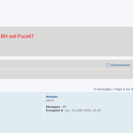
Déconnexion
8 messages • Page
1
sur
1
thebolet
alevin
Messages :
40
Enregistré le :
jeu. 22 juillet 2004, 15:26