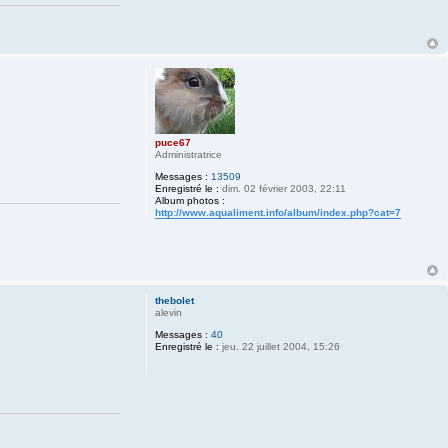
puce67
Administratrice
Messages :
13509
Enregistré le :
dim. 02 février 2003, 22:11
Album photos :
http://www.aqualiment.info/album/index.php?cat=7
thebolet
alevin
Messages :
40
Enregistré le :
jeu. 22 juillet 2004, 15:26