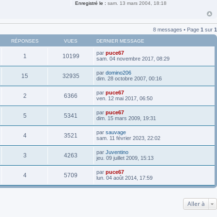
Enregistré le :
sam. 13 mars 2004, 18:18
8 messages • Page
1
sur
1
RÉPONSES
VUES
DERNIER MESSAGE
par
puce67
1
10199
sam. 04 novembre 2017, 08:29
par
domino206
15
32935
dim. 28 octobre 2007, 00:16
par
puce67
2
6366
ven. 12 mai 2017, 06:50
par
puce67
5
5341
dim. 15 mars 2009, 19:31
par
sauvage
4
3521
sam. 11 février 2023, 22:02
par
Juventino
3
4263
jeu. 09 juillet 2009, 15:13
par
puce67
4
5709
lun. 04 août 2014, 17:59
Aller à