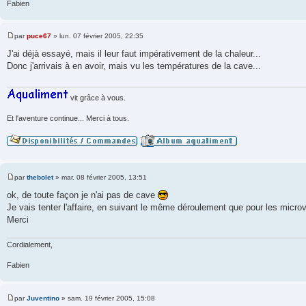
Fabien
par
puce67
»
lun. 07 février 2005, 22:35
M
e
J'ai déjà essayé, mais il leur faut impérativement de la chaleur...
s
Donc j'arrivais à en avoir, mais vu les températures de la cave...
s
a
g
e
vit grâce à vous.
Et l'aventure continue... Merci à tous.
par
thebolet
»
mar. 08 février 2005, 13:51
M
e
ok, de toute façon je n'ai pas de cave
s
Je vais tenter l'affaire, en suivant le même déroulement que pour les microv
s
a
Merci
g
e
Cordialement,
Fabien
par
Juventino
»
sam. 19 février 2005, 15:08
M