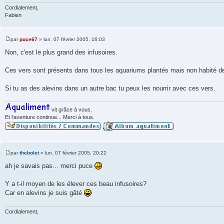
Cordialement,
Fabien
par
puce67
»
lun. 07 février 2005, 16:03
M
e
Non, c'est le plus grand des infusoires.
s
s
a
Ces vers sont présents dans tous les aquariums plantés mais non habité de
g
e
Si tu as des alevins dans un autre bac tu peux les nourrir avec ces vers.
vit grâce à vous.
Et l'aventure continue... Merci à tous.
par
thebolet
»
lun. 07 février 2005, 20:22
M
e
ah je savais pas... merci puce
s
s
a
Y a t-il moyen de les élever ces beau infusoires?
g
Car en alevins je suis gâté
e
Cordialement,