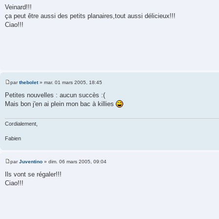
e
Veinard!!!
s
ça peut être aussi des petits planaires,tout aussi délicieux!!!
s
a
Ciao!!!
g
e
par
thebolet
»
mar. 01 mars 2005, 18:45
M
e
Petites nouvelles : aucun succès :(
s
Mais bon j'en ai plein mon bac à killies
s
a
g
e
Cordialement,
Fabien
par
Juventino
»
dim. 06 mars 2005, 09:04
M
e
Ils vont se régaler!!!
s
Ciao!!!
s
a
g
e