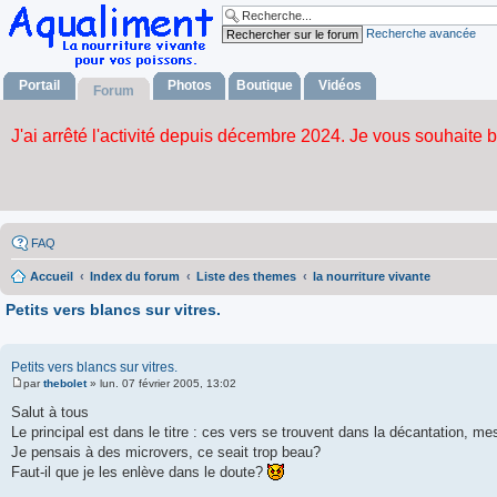
Recherche avancée
Portail
Photos
Boutique
Vidéos
Forum
FAQ
Accueil
Index du forum
Liste des themes
la nourriture vivante
Petits vers blancs sur vitres.
Petits vers blancs sur vitres.
par
thebolet
»
lun. 07 février 2005, 13:02
M
e
Salut à tous
s
Le principal est dans le titre : ces vers se trouvent dans la décantation, 
s
a
Je pensais à des microvers, ce seait trop beau?
g
Faut-il que je les enlève dans le doute?
e