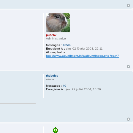
puce67
Administratrice
Messages :
13509
Enregistré le :
dim. 02 février 2003, 22:11
Album photos :
http://www.aqualiment.info/album/index.php?cat=7
thebolet
alevin
Messages :
40
Enregistré le :
jeu. 22 juillet 2004, 15:26