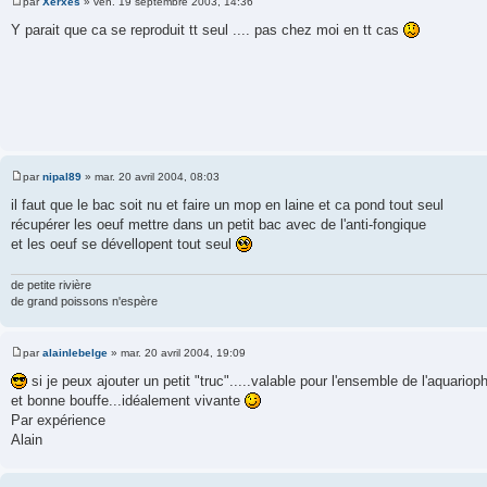
par
Xerxes
»
ven. 19 septembre 2003, 14:36
M
e
Y parait que ca se reproduit tt seul .... pas chez moi en tt cas
s
s
a
g
e
par
nipal89
»
mar. 20 avril 2004, 08:03
M
e
il faut que le bac soit nu et faire un mop en laine et ca pond tout seul
s
récupérer les oeuf mettre dans un petit bac avec de l'anti-fongique
s
a
et les oeuf se dévellopent tout seul
g
e
de petite rivière
de grand poissons n'espère
par
alainlebelge
»
mar. 20 avril 2004, 19:09
M
e
si je peux ajouter un petit "truc".....valable pour l'ensemble de l'aquariop
s
et bonne bouffe...idéalement vivante
s
a
Par expérience
g
Alain
e