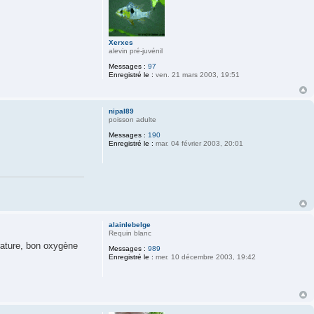
Xerxes
alevin pré-juvénil
Messages :
97
Enregistré le :
ven. 21 mars 2003, 19:51
nipal89
poisson adulte
Messages :
190
Enregistré le :
mar. 04 février 2003, 20:01
alainlebelge
Requin blanc
ature, bon oxygène
Messages :
989
Enregistré le :
mer. 10 décembre 2003, 19:42