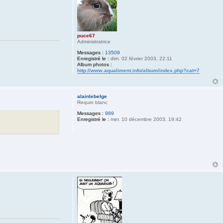
puce67
Administratrice
Messages :
13509
Enregistré le :
dim. 02 février 2003, 22:11
Album photos :
http://www.aqualiment.info/album/index.php?cat=7
alainlebelge
Requin blanc
Messages :
989
Enregistré le :
mer. 10 décembre 2003, 19:42