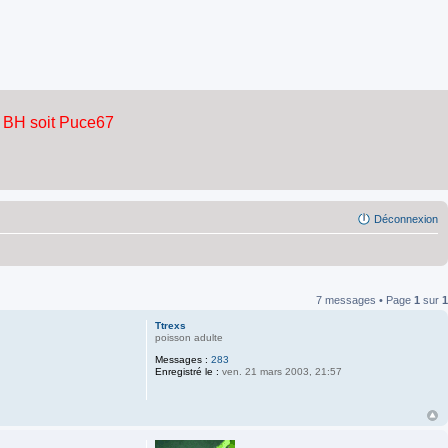
Déconnexion
7 messages • Page
1
sur
1
Ttrexs
poisson adulte
Messages :
283
Enregistré le :
ven. 21 mars 2003, 21:57