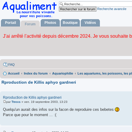
Recherche avancée
Portail
Photos
Boutique
Vidéos
Forum
FAQ
Accueil
Index du forum
Aquariophilie
Les aquariums, les poissons, les p
Rproduction de Killis aphyo gardneri
Rproduction de Killis aphyo gardneri
par
Ttrexs
»
ven. 19 septembre 2003, 13:23
M
e
Quelqu'un aurait des infos sur la facon de reproduire ces bebetes
s
Parce que pour le moment ... :(
s
a
g
e