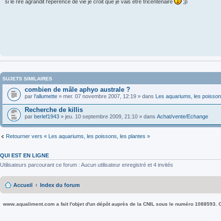
si le rire agrandit l'epérence de vie je croit que je vais etre tricentenaire
;p
SUJETS SIMILAIRES
combien de mâle aphyo australe ?
par
l'allumette
» mer. 07 novembre 2007, 12:19 » dans
Les aquariums, les poissons
Recherche de killis
par
berlef1943
» jeu. 10 septembre 2009, 21:10 » dans
Achat/vente/Echange
Retourner vers « Les aquariums, les poissons, les plantes »
QUI EST EN LIGNE
Utilisateurs parcourant ce forum : Aucun utilisateur enregistré et 4 invités
Accueil
Index du forum
www.aqualiment.com a fait l'objet d'un dépôt auprès de la CNIL sous le numéro 1088593. Co