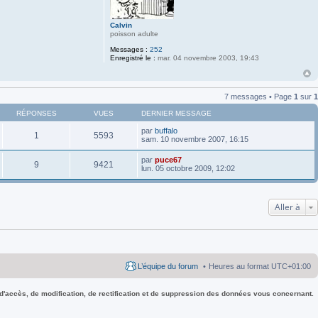
Calvin
poisson adulte
Messages :
252
Enregistré le :
mar. 04 novembre 2003, 19:43
7 messages • Page
1
sur
1
RÉPONSES
VUES
DERNIER MESSAGE
par
buffalo
1
5593
sam. 10 novembre 2007, 16:15
par
puce67
9
9421
lun. 05 octobre 2009, 12:02
Aller à
L’équipe du forum
Heures au format
UTC+01:00
 d'accès, de modification, de rectification et de suppression des données vous concernant.