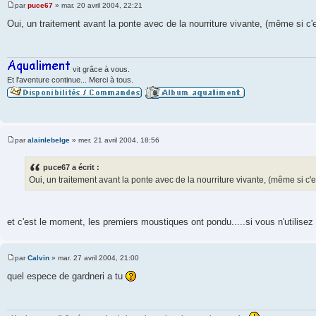
par
puce67
»
mar. 20 avril 2004, 22:21
M
e
Oui, un traitement avant la ponte avec de la nourriture vivante, (même si c'
s
s
a
g
e
vit grâce à vous.
Et l'aventure continue... Merci à tous.
par
alainlebelge
»
mer. 21 avril 2004, 18:56
M
e
s
puce67 a écrit :
s
Oui, un traitement avant la ponte avec de la nourriture vivante, (même si c'
a
g
e
et c'est le moment, les premiers moustiques ont pondu.....si vous n'utilisez
par
Calvin
»
mar. 27 avril 2004, 21:00
M
e
quel espece de gardneri a tu
s
s
a
g
e