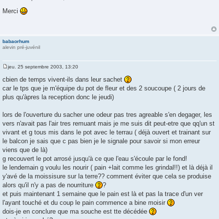
M
e
Merci
s
s
a
g
e
babaorhum
alevin pré-juvénil
jeu. 25 septembre 2003, 13:20
M
e
cbien de temps vivent-ils dans leur sachet
s
car le tps que je m'équipe du pot de fleur et des 2 soucoupe ( 2 jours de
s
a
plus qu'àpres la reception donc le jeudi)
g
e
lors de l'ouverture du sacher une odeur pas tres agreable s'en degager, les
vers n'avait pas l'air tres remuant mais je me suis dit peut-etre que qq'un st
vivant et g tous mis dans le pot avec le terrau ( déjà ouvert et trainant sur
le balcon je sais que c pas bien je le signale pour savoir si mon erreur
viens que de là)
g recouvert le pot arrosé jusqu'à ce que l'eau s'écoule par le fond!
le lendemain g voulu les nourir ( pain +lait comme les grindal!!) et là déjà il
y'avé de la moissisure sur la terre?? comment éviter que cela se produise
alors qu'il n'y a pas de nourriture
?
et puis maintenant 1 semaine que le pain est là et pas la trace d'un ver
l'ayant touché et du coup le pain commence a bine moisir
dois-je en conclure que ma souche est tte décédée