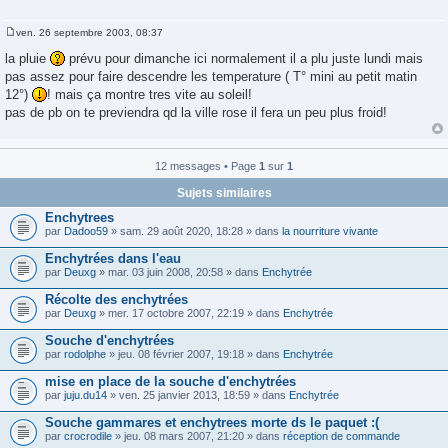
ven. 26 septembre 2003, 08:37
M
e
la pluie
prévu pour dimanche ici normalement il a plu juste lundi mais
s
pas assez pour faire descendre les temperature ( T° mini au petit matin
s
a
12°)
! mais ça montre tres vite au soleil!
g
pas de pb on te previendra qd la ville rose il fera un peu plus froid!
e
12 messages • Page
1
sur
1
Sujets similaires
Enchytrees
par
Dadoo59
» sam. 29 août 2020, 18:28 » dans
la nourriture vivante
Enchytrées dans l'eau
par
Deuxg
» mar. 03 juin 2008, 20:58 » dans
Enchytrée
Récolte des enchytrées
par
Deuxg
» mer. 17 octobre 2007, 22:19 » dans
Enchytrée
Souche d'enchytrées
par
rodolphe
» jeu. 08 février 2007, 19:18 » dans
Enchytrée
mise en place de la souche d'enchytrées
par
juju.du14
» ven. 25 janvier 2013, 18:59 » dans
Enchytrée
Souche gammares et enchytrees morte ds le paquet :(
par
crocrodile
» jeu. 08 mars 2007, 21:20 » dans
réception de commande