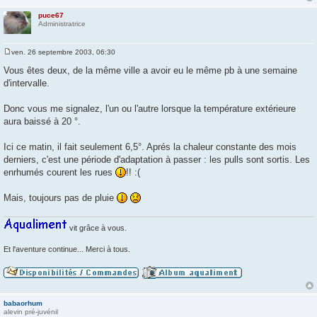
puce67
Administratrice
ven. 26 septembre 2003, 06:30
M
e
Vous êtes deux, de la même ville a avoir eu le même pb à une semaine
s
d'intervalle.
s
a
g
Donc vous me signalez, l'un ou l'autre lorsque la température extérieure
e
aura baissé à 20 °.
Ici ce matin, il fait seulement 6,5°. Aprés la chaleur constante des mois
derniers, c'est une période d'adaptation à passer : les pulls sont sortis. Les
enrhumés courent les rues
!! :(
Mais, toujours pas de pluie
vit grâce à vous.
Et l'aventure continue... Merci à tous.
babaorhum
alevin pré-juvénil