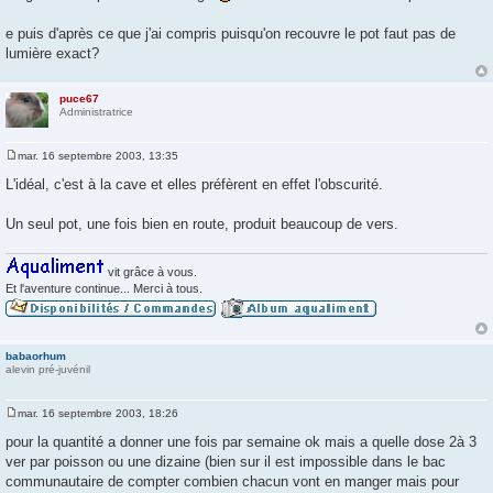
g
e
e puis d'après ce que j'ai compris puisqu'on recouvre le pot faut pas de
lumière exact?
puce67
Administratrice
mar. 16 septembre 2003, 13:35
M
e
L'idéal, c'est à la cave et elles préfèrent en effet l'obscurité.
s
s
a
Un seul pot, une fois bien en route, produit beaucoup de vers.
g
e
vit grâce à vous.
Et l'aventure continue... Merci à tous.
babaorhum
alevin pré-juvénil
mar. 16 septembre 2003, 18:26
M
e
pour la quantité a donner une fois par semaine ok mais a quelle dose 2à 3
s
ver par poisson ou une dizaine (bien sur il est impossible dans le bac
s
a
communautaire de compter combien chacun vont en manger mais pour
g