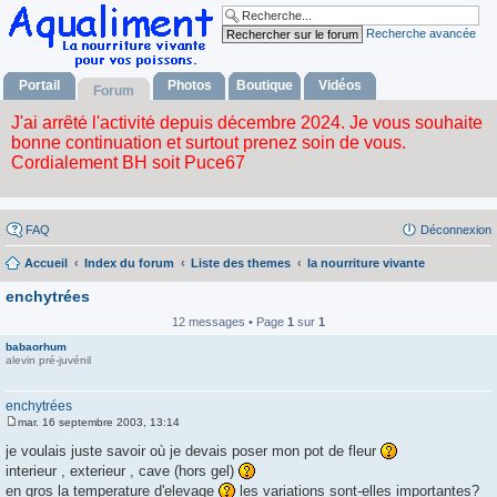
Recherche avancée
Portail
Photos
Boutique
Vidéos
Forum
FAQ
Déconnexion
Accueil
Index du forum
Liste des themes
la nourriture vivante
enchytrées
12 messages • Page
1
sur
1
babaorhum
alevin pré-juvénil
enchytrées
mar. 16 septembre 2003, 13:14
M
e
je voulais juste savoir où je devais poser mon pot de fleur
s
interieur , exterieur , cave (hors gel)
s
a
en gros la temperature d'elevage
les variations sont-elles importantes?