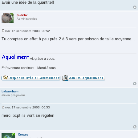
avoir une idée de la quantité!!
e
puce67
Administratrice
mar. 16 septembre 2003, 20:52
M
e
Tu comptes en effet à peu prés 2 à 3 vers par poisson de taille moyenne...
s
s
a
g
e
vit grâce à vous.
Et l'aventure continue... Merci à tous.
babaorhum
alevin pré-juvénil
mer. 17 septembre 2003, 06:53
M
e
merci bcp! ils vont se regaler!
s
s
a
g
e
Xerxes