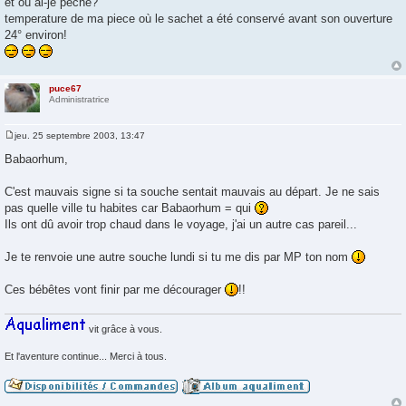
et où ai-je peché?
temperature de ma piece où le sachet a été conservé avant son ouverture
24° environ!
puce67
Administratrice
jeu. 25 septembre 2003, 13:47
M
e
Babaorhum,
s
s
a
C'est mauvais signe si ta souche sentait mauvais au départ. Je ne sais
g
pas quelle ville tu habites car Babaorhum = qui
e
Ils ont dû avoir trop chaud dans le voyage, j'ai un autre cas pareil...
Je te renvoie une autre souche lundi si tu me dis par MP ton nom
Ces bébêtes vont finir par me décourager
!!
vit grâce à vous.
Et l'aventure continue... Merci à tous.