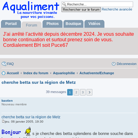
Recherche avancée
Portail
Photos
Boutique
Vidéos
Forum
FAQ
Déconnexion
Accueil
Index du forum
Aquariophilie
Achat/vente/Echange
cherche betta sur la région de Metz
39 messages
1
2
3
bastien
Nouveau membre
cherche betta sur la région de Metz
jeu. 06 janvier 2005, 19:30
M
e
s
s je cherche des betta splendens de bonne souche dans
s