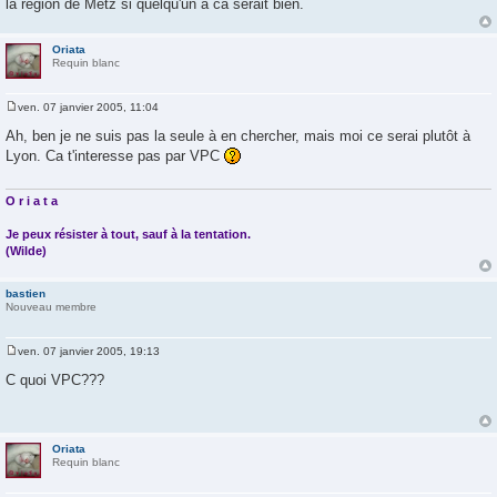
la region de Metz si quelqu'un a ca serait bien.
a
g
e
Oriata
Requin blanc
ven. 07 janvier 2005, 11:04
M
e
Ah, ben je ne suis pas la seule à en chercher, mais moi ce serai plutôt à
s
Lyon. Ca t'interesse pas par VPC
s
a
g
e
O r i a t a
Je peux résister à tout, sauf à la tentation.
(Wilde)
bastien
Nouveau membre
ven. 07 janvier 2005, 19:13
M
e
C quoi VPC???
s
s
a
g
e
Oriata
Requin blanc