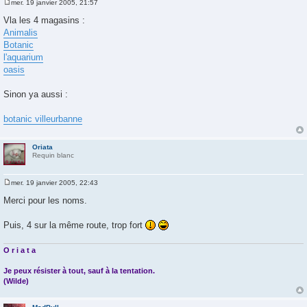
mer. 19 janvier 2005, 21:57
M
e
Vla les 4 magasins :
s
Animalis
s
a
Botanic
g
l'aquarium
e
oasis
Sinon ya aussi :
botanic villeurbanne
Oriata
Requin blanc
mer. 19 janvier 2005, 22:43
M
e
Merci pour les noms.
s
s
a
Puis, 4 sur la même route, trop fort
g
e
O r i a t a
Je peux résister à tout, sauf à la tentation.
(Wilde)