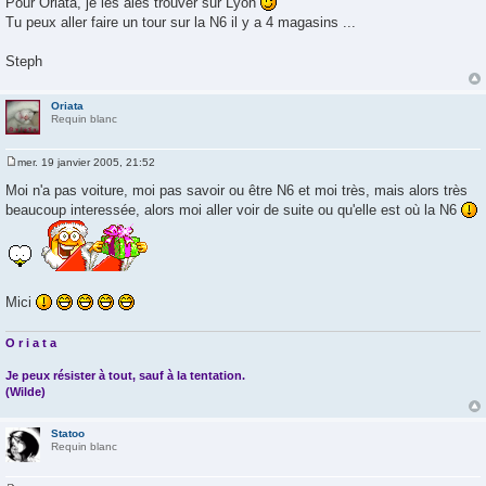
Pour Oriata, je les aies trouver sur Lyon
Tu peux aller faire un tour sur la N6 il y a 4 magasins ...
Steph
Oriata
Requin blanc
mer. 19 janvier 2005, 21:52
M
e
Moi n'a pas voiture, moi pas savoir ou être N6 et moi très, mais alors très
s
beaucoup interessée, alors moi aller voir de suite ou qu'elle est où la N6
s
a
g
e
Mici
O r i a t a
Je peux résister à tout, sauf à la tentation.
(Wilde)
Statoo
Requin blanc