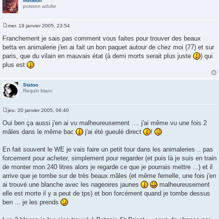
MadBull
poisson adulte
mer. 19 janvier 2005, 23:54
M
e
Franchement je sais pas comment vous faites pour trouver des beaux
s
betta en animalerie j'en ai fait un bon paquet autour de chez moi (77) et sur
s
a
paris, que du vilain en mauvais état (à demi morts serait plus juste
) qui
g
plus est
e
Statoo
Requin blanc
jeu. 20 janvier 2005, 06:40
M
e
Oui ben ça aussi j'en ai vu malheureusement .... j'ai même vu une fois 2
s
mâles dans le même bac
j'ai été gueulé direct
!
s
a
g
En fait souvent le WE je vais faire un petit tour dans les animaleries .. pas
e
forcement pour acheter, simplement pour regarder (et puis là je suis en train
de monter mon 240 litres alors je regarde ce que je pourrais mettre ...) et il
arrive que je tombe sur de très beaux mâles (et même femelle, une fois j'en
ai trouvé une blanche avec les nageoires jaunes
malheureusement
elle est morte il y a peut de tps) et bon forcément quand je tombe dessus
ben ... je les prends