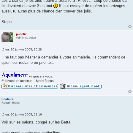
Les 2 blancs je les aies trouvé à Botanic St Priest ... coup de chance car
ils devaient en avoir 3 en tout
Il faut essayer de repérer les arrivages
aussi, tu auras plus de chance d'en trouver des jolis.
Steph
puce67
Administratrice
jeu. 20 janvier 2005, 10:28
M
e
Il ne faut pas hésiter à demander à votre animalerie. Ils commandent ce
s
qu'on leur réclame en priorité...
s
a
g
e
vit grâce à vous.
Et l'aventure continue... Merci à tous.
Scalaire
Requin blanc
jeu. 20 janvier 2005, 21:16
M
e
Voir sur les salons, congré sur les Betta
s
s
a
mais aussi auprès des particuliers.