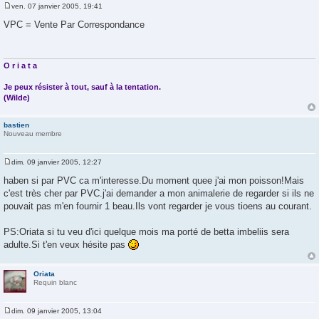
ven. 07 janvier 2005, 19:41
M
e
VPC = Vente Par Correspondance
s
s
a
g
e
O r i a t a
Je peux résister à tout, sauf à la tentation.
(Wilde)
bastien
Nouveau membre
dim. 09 janvier 2005, 12:27
M
e
haben si par PVC ca m'interesse.Du moment quee j'ai mon poisson!Mais
s
c'est très cher par PVC.j'ai demander a mon animalerie de regarder si ils ne
s
a
pouvait pas m'en fournir 1 beau.Ils vont regarder je vous tioens au courant.
g
e
PS:Oriata si tu veu d'ici quelque mois ma porté de betta imbeliis sera
adulte.Si t'en veux hésite pas
Oriata
Requin blanc
dim. 09 janvier 2005, 13:04
M