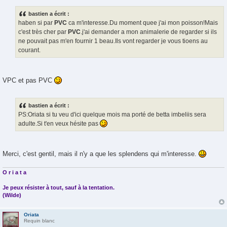
e
s
bastien a écrit :
s
haben si par
PVC
ca m'interesse.Du moment quee j'ai mon poisson!Mais
a
g
c'est très cher par
PVC
.j'ai demander a mon animalerie de regarder si ils
e
ne pouvait pas m'en fournir 1 beau.Ils vont regarder je vous tioens au
courant.
VPC et pas PVC
bastien a écrit :
PS:Oriata si tu veu d'ici quelque mois ma porté de betta imbeliis sera
adulte.Si t'en veux hésite pas
Merci, c'est gentil, mais il n'y a que les splendens qui m'interesse.
O r i a t a
Je peux résister à tout, sauf à la tentation.
(Wilde)
Oriata
Requin blanc