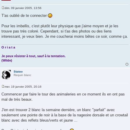
dim. 09 janvier 2005, 13:56
M
e
T'as oublié de te connecter
s
s
a
Pour les imbellis, c'est plutôt leur physique que j'aime moyen et je les
g
trouve pas très coloré. Cependant, si t'as des photos ou des liens
e
interessant, je veux bien. Je me coucherai moins bêtes ce soir, comme ça.
O r i a t a
Je peux résister à tout, sauf à la tentation.
(Wilde)
Statoo
Requin blanc
mer. 19 janvier 2005, 20:16
M
e
Commencer par faire le tour des animaleries en ce moment ils en ont pas
s
mal de très beaux.
s
a
g
J'en est trouver 2 blanc la semaine dernière, un blanc "parfait" avec
e
seulement une pointe de noir à la base de la nageoire dorsale et un crowtail
blanc avec des reflets bleus/verts et jaune ...