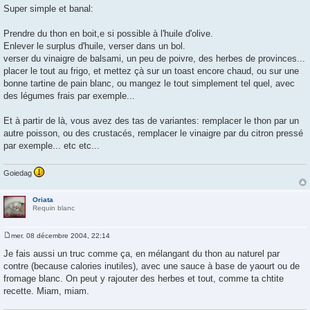
g
Super simple et banal:
e
Prendre du thon en boit,e si possible à l'huile d'olive.
Enlever le surplus d'huile, verser dans un bol.
verser du vinaigre de balsami, un peu de poivre, des herbes de provinces...
placer le tout au frigo, et mettez çà sur un toast encore chaud, ou sur une
bonne tartine de pain blanc, ou mangez le tout simplement tel quel, avec
des légumes frais par exemple...
Et à partir de là, vous avez des tas de variantes: remplacer le thon par un
autre poisson, ou des crustacés, remplacer le vinaigre par du citron pressé
par exemple... etc etc...
Goiedag
Oriata
Requin blanc
mer. 08 décembre 2004, 22:14
M
e
Je fais aussi un truc comme ça, en mélangant du thon au naturel par
s
contre (because calories inutiles), avec une sauce à base de yaourt ou de
s
a
fromage blanc. On peut y rajouter des herbes et tout, comme ta chtite
g
recette. Miam, miam.
e