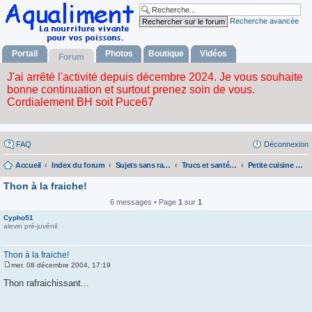
Recherche avancée
Portail
Photos
Boutique
Vidéos
Forum
FAQ
Déconnexion
Accueil
Index du forum
Sujets sans rapport avec la nourriture vivante
Trucs et santé pour l'humain
Petite cuisine facile
Thon à la fraiche!
6 messages • Page
1
sur
1
Cypho51
alevin pré-juvénil
Thon à la fraiche!
mer. 08 décembre 2004, 17:19
M
e
Thon rafraichissant...
s
s
a