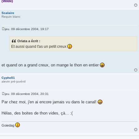
(Wilde)
Scalaire
Requin blanc
jeu. 09 décembre 2004, 19:17
M
e
s
Oriata a écrit :
s
Et aussi quand t'as un petit creux
a
g
e
et quand on a grand creux, on mange le thon en entier
Cypho51
alevin pré-juvénil
jeu. 09 décembre 2004, 20:31
M
e
Par chez moi, j'en ai encore jamais vu dans le canal!
s
s
a
Hélas, des boites de thon vides, çà... :(
g
e
Goiedag