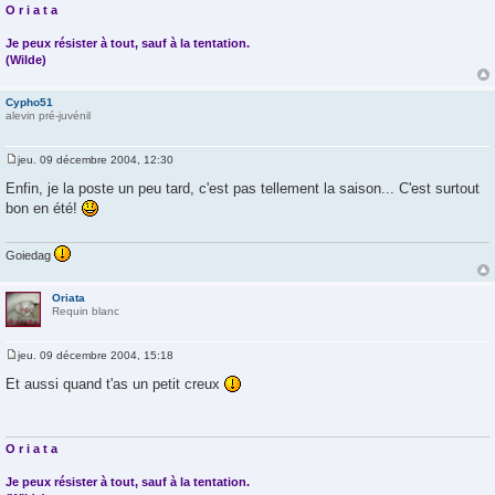
O r i a t a
Je peux résister à tout, sauf à la tentation.
(Wilde)
Cypho51
alevin pré-juvénil
jeu. 09 décembre 2004, 12:30
M
e
Enfin, je la poste un peu tard, c'est pas tellement la saison... C'est surtout
s
bon en été!
s
a
g
e
Goiedag
Oriata
Requin blanc
jeu. 09 décembre 2004, 15:18
M
e
Et aussi quand t'as un petit creux
s
s
a
g
e
O r i a t a
Je peux résister à tout, sauf à la tentation.