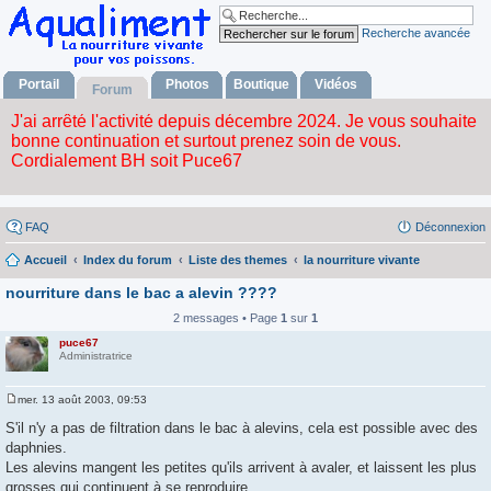
Recherche avancée
Portail
Photos
Boutique
Vidéos
Forum
FAQ
Déconnexion
Accueil
Index du forum
Liste des themes
la nourriture vivante
nourriture dans le bac a alevin ????
2 messages • Page
1
sur
1
puce67
Administratrice
mer. 13 août 2003, 09:53
M
e
S'il n'y a pas de filtration dans le bac à alevins, cela est possible avec des
s
daphnies.
s
a
Les alevins mangent les petites qu'ils arrivent à avaler, et laissent les plus
g
grosses qui continuent à se reproduire.
e