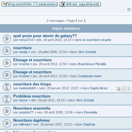
2 messages • Page
1
sur
1
Sujets similaires
quel proie pour alevin de galaxy??
par
nono2714
» dim. 18 avril 2010, 13:23 » dans
la nourriture vivante
nourriture
par
riwalq
» ven. 18 juillet 2008, 22:54 » dans
Vers Grindal
Elevage et nourriture
par
Gnome
» jeu. 26 avril 2012, 11:50 » dans
Brachionus Plicatilis
Elevage et nourriture
par
Gnome
» jeu. 26 avril 2012, 11:50 » dans
Copépode marin
nourriture des triops
par
matteodu69
» sam. 28 janvier 2012, 19:07 » dans
Sujets libres
1
2
Problème nourriture
par
nizeur
» dim. 26 juin 2011, 18:14 » dans
Vers Grindal
Nourriture eiseniella
par
yannick77
» ven. 08 août 2008, 13:06 » dans
Eiseniella
Nourriture daphnies
par
wilfread
» ven. 26 janvier 2007, 13:52 » dans
Daphnie