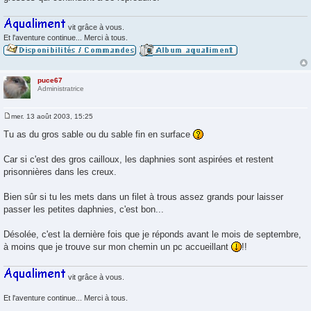
vit grâce à vous.
Et l'aventure continue... Merci à tous.
puce67
Administratrice
mer. 13 août 2003, 15:25
M
e
Tu as du gros sable ou du sable fin en surface
s
s
a
Car si c'est des gros cailloux, les daphnies sont aspirées et restent
g
prisonnières dans les creux.
e
Bien sûr si tu les mets dans un filet à trous assez grands pour laisser
passer les petites daphnies, c'est bon...
Désolée, c'est la dernière fois que je réponds avant le mois de septembre,
à moins que je trouve sur mon chemin un pc accueillant
!!
vit grâce à vous.
Et l'aventure continue... Merci à tous.