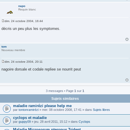
g
e
napo
Requin blanc
dim. 24 octobre 2004, 16:44
M
e
décris un peu plus les symptomes.
s
s
a
g
e
tom
Nouveau membre
dim. 24 octobre 2004, 20:11
M
e
nagoire dorsale et codale repliee se nourrit peut
s
s
a
g
e
3 messages • Page
1
sur
1
Sujets similaires
maladie ramirézi please help me
par
tontonramirézi
» mer. 08 octobre 2008, 17:41 » dans
Sujets libres
cyclops et maladie
par
guppy09
» jeu. 28 avril 2011, 15:12 » dans
Cyclops
Maladie Microsorum pteropus Trident