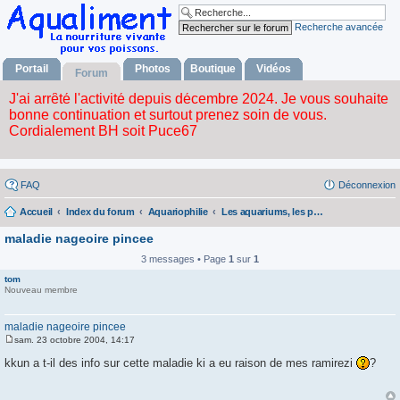
Recherche avancée
Portail
Photos
Boutique
Vidéos
Forum
FAQ
Déconnexion
Accueil
Index du forum
Aquariophilie
Les aquariums, les poissons, les plantes
maladie nageoire pincee
3 messages • Page
1
sur
1
tom
Nouveau membre
maladie nageoire pincee
sam. 23 octobre 2004, 14:17
M
e
kkun a t-il des info sur cette maladie ki a eu raison de mes ramirezi
?
s
s
a