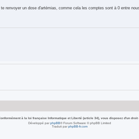
re te renvoyer un dose d'artémias, comme cela les comptes sont à 0 entre nous
nformément à la loi française Informatique et Liberté (article 34), vous disposez d'un droit
Développé par
phpBB
® Forum Software © phpBB Limited
Traduit par
phpBB-fr.com