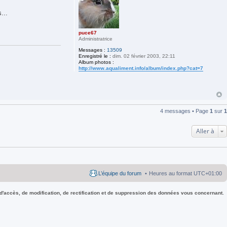
...
puce67
Administratrice
Messages :
13509
Enregistré le :
dim. 02 février 2003, 22:11
Album photos :
http://www.aqualiment.info/album/index.php?cat=7
4 messages • Page
1
sur
1
Aller à
L’équipe du forum
Heures au format
UTC+01:00
 d'accès, de modification, de rectification et de suppression des données vous concernant.