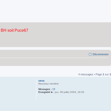
Déconnexion
4 messages • Page
1
sur
1
strus
Nouveau membre
Messages :
15
Enregistré le :
jeu. 08 juillet 2004, 16:54