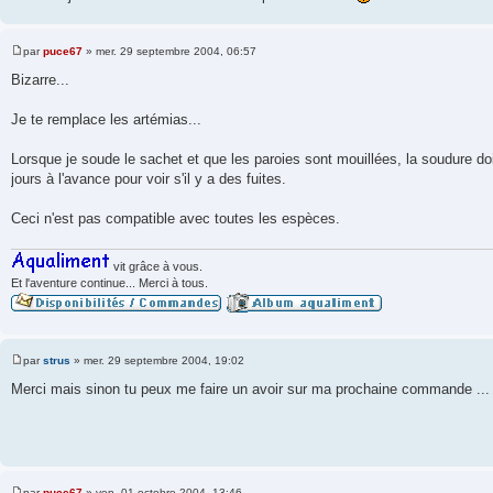
par
puce67
»
mer. 29 septembre 2004, 06:57
M
e
Bizarre...
s
s
a
Je te remplace les artémias...
g
e
Lorsque je soude le sachet et que les paroies sont mouillées, la soudure doit
jours à l'avance pour voir s'il y a des fuites.
Ceci n'est pas compatible avec toutes les espèces.
vit grâce à vous.
Et l'aventure continue... Merci à tous.
par
strus
»
mer. 29 septembre 2004, 19:02
M
e
Merci mais sinon tu peux me faire un avoir sur ma prochaine commande ...
s
s
a
g
e
par
puce67
»
ven. 01 octobre 2004, 13:46