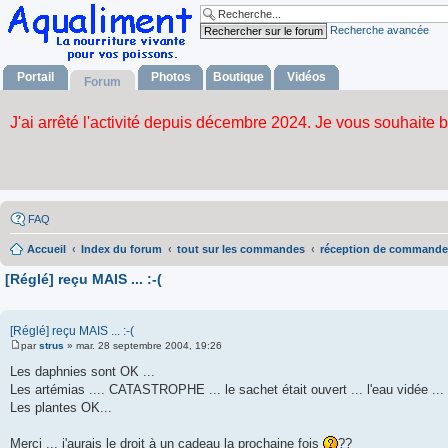
Recherche avancée
Portail
Photos
Boutique
Vidéos
Forum
FAQ
Accueil
Index du forum
tout sur les commandes
réception de commande
[Réglé] reçu MAIS ... :-(
[Réglé] reçu MAIS ... :-(
par
strus
»
mar. 28 septembre 2004, 19:26
M
e
Les daphnies sont OK ...
s
Les artémias .... CATASTROPHE ... le sachet était ouvert ... l'eau vidée ...
s
a
Les plantes OK...
g
e
Merci ... j'aurais le droit à un cadeau la prochaine fois
??