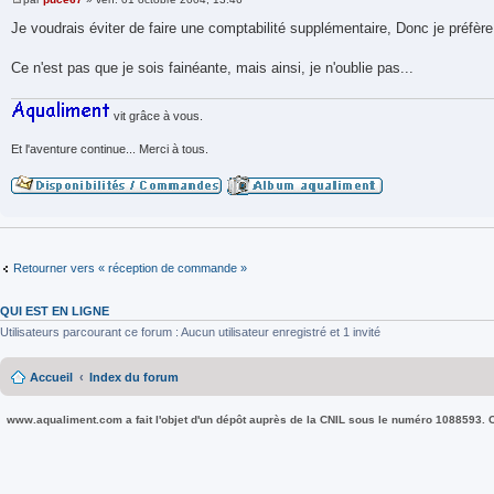
M
e
Je voudrais éviter de faire une comptabilité supplémentaire, Donc je préfè
s
s
a
Ce n'est pas que je sois fainéante, mais ainsi, je n'oublie pas...
g
e
vit grâce à vous.
Et l'aventure continue... Merci à tous.
Retourner vers « réception de commande »
QUI EST EN LIGNE
Utilisateurs parcourant ce forum : Aucun utilisateur enregistré et 1 invité
Accueil
Index du forum
www.aqualiment.com a fait l'objet d'un dépôt auprès de la CNIL sous le numéro 1088593. Co