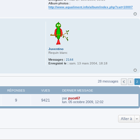
Album photos :
http://www.aqualiment.info/album/index.php?cat=10007
Juventino
Requin blanc
Messages :
2144
Enregistré le :
sam. 13 mars 2004, 18:18
28 messages
1
2
RÉPONSES
VUES
DERNIER MESSAGE
par
puce67
9
9421
lun. 05 octobre 2009, 12:02
Aller à