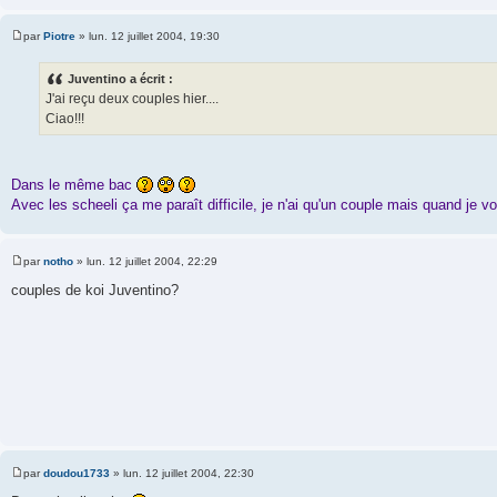
par
Piotre
»
lun. 12 juillet 2004, 19:30
M
e
s
Juventino a écrit :
s
J'ai reçu deux couples hier....
a
g
Ciao!!!
e
Dans le même bac
Avec les scheeli ça me paraît difficile, je n'ai qu'un couple mais quand je v
par
notho
»
lun. 12 juillet 2004, 22:29
M
e
couples de koi Juventino?
s
s
a
g
e
par
doudou1733
»
lun. 12 juillet 2004, 22:30
M
e