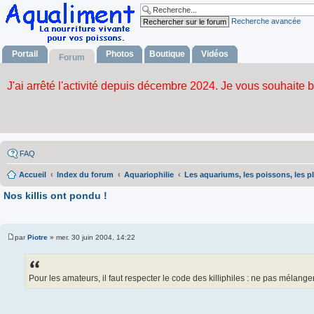
Recherche avancée
Portail
Photos
Boutique
Vidéos
Forum
FAQ
Accueil
Index du forum
Aquariophilie
Les aquariums, les poissons, les p
Nos killis ont pondu !
par
Piotre
»
mer. 30 juin 2004, 14:22
M
e
s
s
a
Pour les amateurs, il faut respecter le code des killiphiles : ne pas mélange
g
e