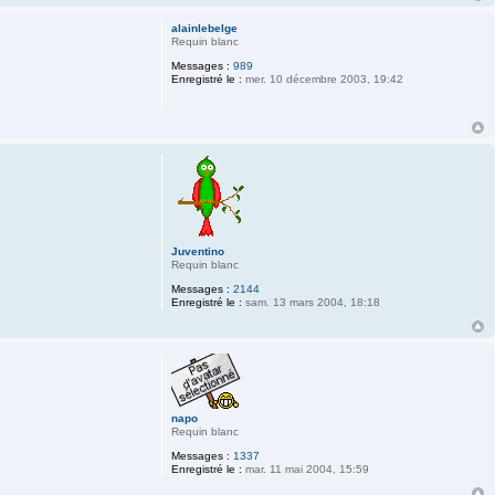
alainlebelge
Requin blanc
Messages :
989
Enregistré le :
mer. 10 décembre 2003, 19:42
Juventino
Requin blanc
Messages :
2144
Enregistré le :
sam. 13 mars 2004, 18:18
napo
Requin blanc
Messages :
1337
Enregistré le :
mar. 11 mai 2004, 15:59