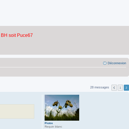
Déconnexion
28 messages
1
2
Piotre
Requin blanc