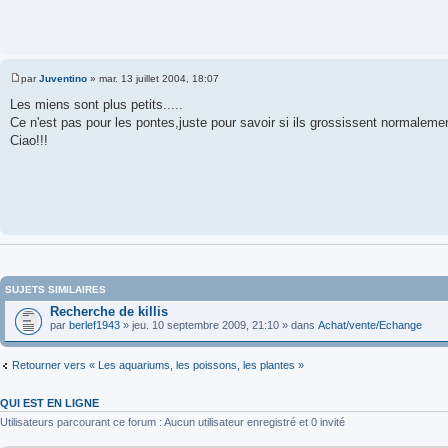
s
a
g
e
par
Juventino
»
mar. 13 juillet 2004, 18:07
M
e
Les miens sont plus petits.....
s
Ce n'est pas pour les pontes,juste pour savoir si ils grossissent normalement
s
a
Ciao!!!
g
e
SUJETS SIMILAIRES
Recherche de killis
par
berlef1943
» jeu. 10 septembre 2009, 21:10 » dans
Achat/vente/Echange
Retourner vers « Les aquariums, les poissons, les plantes »
QUI EST EN LIGNE
Utilisateurs parcourant ce forum : Aucun utilisateur enregistré et 0 invité