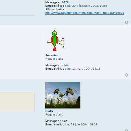
Messages :
1479
Enregistré le :
sam. 20 décembre 2003, 10:55
Album photos :
http://www.aqualiment.info/album/index.php?cat=10008
Juventino
Requin blanc
Messages :
2144
Enregistré le :
sam. 13 mars 2004, 18:18
Piotre
Requin blanc
Messages :
542
Enregistré le :
lun. 28 juin 2004, 16:03