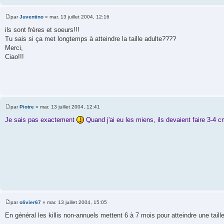
par
Juventino
»
mar. 13 juillet 2004, 12:16
M
e
ils sont frères et soeurs!!!
s
Tu sais si ça met longtemps à atteindre la taille adulte????
s
a
Merci,
g
Ciao!!!
e
par
Piotre
»
mar. 13 juillet 2004, 12:41
M
e
Je sais pas exactement
Quand j'ai eu les miens, ils devaient faire 3-4 
s
s
a
g
e
par
olivier67
»
mar. 13 juillet 2004, 15:05
M
e
En général les killis non-annuels mettent 6 à 7 mois pour atteindre une taill
s