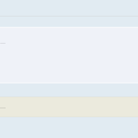
...
....