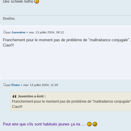
Des scheeli notho
s
s
a
g
e
DouDou
par
Juventino
»
mar. 13 juillet 2004, 08:12
M
e
Franchement pour le moment pas de problème de "maltraitance conjugale"...
s
Ciao!!!
s
a
g
e
par
Piotre
»
mar. 13 juillet 2004, 11:35
M
e
s
Juventino a écrit :
s
Franchement pour le moment pas de problème de "maltraitance conjugale"..
a
g
Ciao!!!
e
Peut etre que s'ils sont habitués jeunes ça ira ....