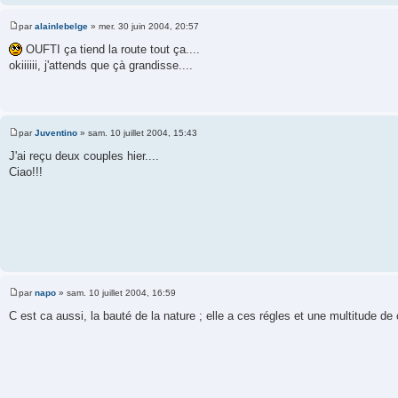
par
alainlebelge
»
mer. 30 juin 2004, 20:57
M
e
OUFTI ça tiend la route tout ça....
s
okiiiiii, j'attends que çà grandisse....
s
a
g
e
par
Juventino
»
sam. 10 juillet 2004, 15:43
M
e
J'ai reçu deux couples hier....
s
Ciao!!!
s
a
g
e
par
napo
»
sam. 10 juillet 2004, 16:59
M
e
C est ca aussi, la bauté de la nature ; elle a ces régles et une multitude de
s
s
a
g
e