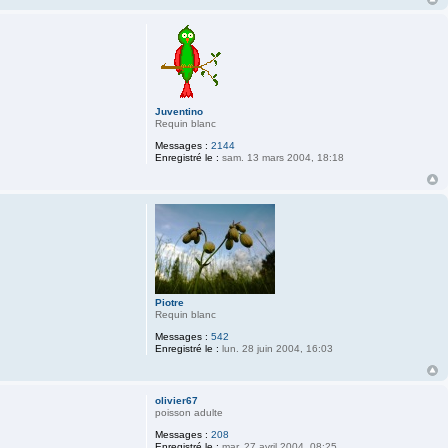
Juventino
Requin blanc
Messages :
2144
Enregistré le :
sam. 13 mars 2004, 18:18
Piotre
Requin blanc
Messages :
542
Enregistré le :
lun. 28 juin 2004, 16:03
olivier67
poisson adulte
Messages :
208
Enregistré le :
mar. 27 avril 2004, 08:25