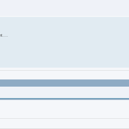
.....