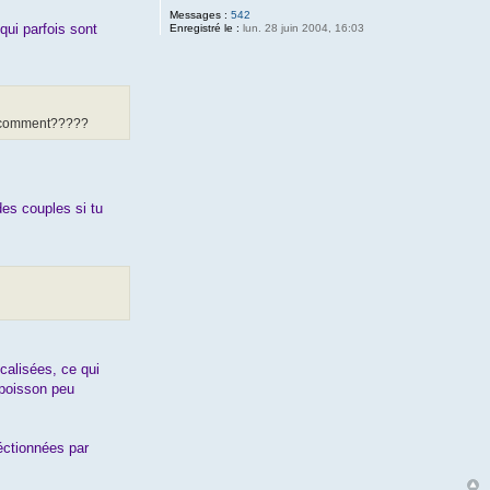
Messages :
542
qui parfois sont
Enregistré le :
lun. 28 juin 2004, 16:03
ait comment?????
des couples si tu
calisées, ce qui
 poisson peu
léctionnées par