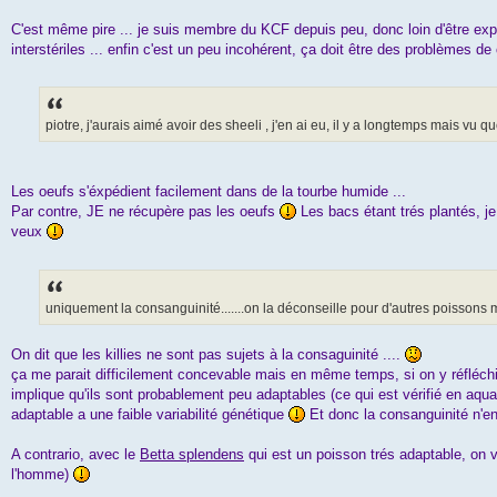
C'est même pire ... je suis membre du KCF depuis peu, donc loin d'être exp
interstériles ... enfin c'est un peu incohérent, ça doit être des problèmes de
piotre, j'aurais aimé avoir des sheeli , j'en ai eu, il y a longtemps mais vu
Les oeufs s'éxpédient facilement dans de la tourbe humide ...
Par contre, JE ne récupère pas les oeufs
Les bacs étant trés plantés, j
veux
uniquement la consanguinité.......on la déconseille pour d'autres poissons ma
On dit que les killies ne sont pas sujets à la consaguinité ....
ça me parait difficilement concevable mais en même temps, si on y réfléchit,
implique qu'ils sont probablement peu adaptables (ce qui est vérifié en aqu
adaptable a une faible variabilité génétique
Et donc la consanguinité n'en
A contrario, avec le
Betta splendens
qui est un poisson trés adaptable, on v
l'homme)