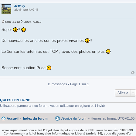
Jeffsky
alevin pré-juvénil
sam. 21 août 2004, 03:19
M
e
Super
!!
s
s
a
De nouveau les articles sur les proies vivantes
!!
g
e
Le 1er sur les artémias est TOP , avec des photos en plus
Bonne continuation Puce
11 messages • Page
1
sur
1
Aller à
QUI EST EN LIGNE
Utilisateurs parcourant ce forum : Aucun utilisateur enregistré et 1 invité
Accueil
Index du forum
L’équipe du forum
Heures au format
UTC+01:00
www.aqualiment.com a fait l'objet d'un dépôt auprès de la CNIL sous le numéro 1088593.
Conformément à la loi française Informatique et Liberté (article 34), vous disposez d'un