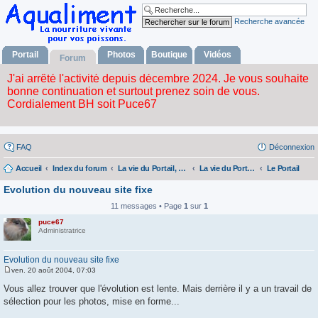
Recherche avancée
Portail
Photos
Boutique
Vidéos
Forum
FAQ
Déconnexion
Accueil
Index du forum
La vie du Portail, du forum, de l'album photos, la boutique et des videos.
La vie du Portail, du Forum, de l'album Fhotos, la Boutique et des Videos.
Le Portail
Evolution du nouveau site fixe
11 messages • Page
1
sur
1
puce67
Administratrice
Evolution du nouveau site fixe
ven. 20 août 2004, 07:03
M
e
Vous allez trouver que l'évolution est lente. Mais derrière il y a un travail de
s
sélection pour les photos, mise en forme...
s
a