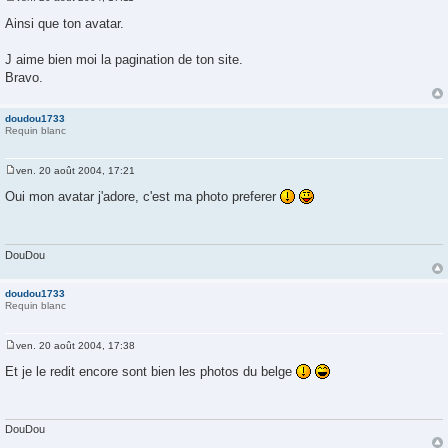
M
e
Ainsi que ton avatar.
s
s
a
J aime bien moi la pagination de ton site.
g
Bravo.
e
doudou1733
Requin blanc
ven. 20 août 2004, 17:21
M
e
Oui mon avatar j'adore, c'est ma photo preferer
s
s
a
g
e
DouDou
doudou1733
Requin blanc
ven. 20 août 2004, 17:38
M
e
Et je le redit encore sont bien les photos du belge
s
s
a
g
e
DouDou