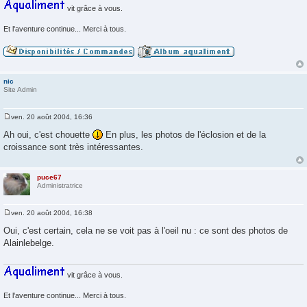
e
vit grâce à vous.
Et l'aventure continue... Merci à tous.
nic
Site Admin
ven. 20 août 2004, 16:36
M
e
Ah oui, c'est chouette
En plus, les photos de l'éclosion et de la
s
croissance sont très intéressantes.
s
a
g
e
puce67
Administratrice
ven. 20 août 2004, 16:38
M
e
Oui, c'est certain, cela ne se voit pas à l'oeil nu : ce sont des photos de
s
Alainlebelge.
s
a
g
e
vit grâce à vous.
Et l'aventure continue... Merci à tous.