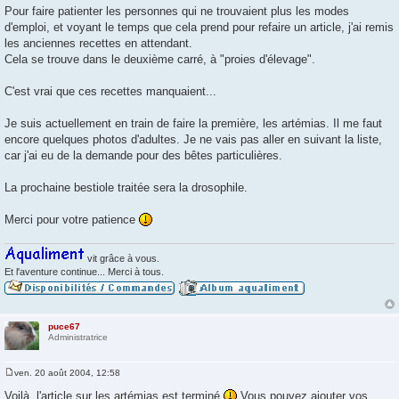
g
Pour faire patienter les personnes qui ne trouvaient plus les modes
e
d'emploi, et voyant le temps que cela prend pour refaire un article, j'ai remis
les anciennes recettes en attendant.
Cela se trouve dans le deuxième carré, à "proies d'élevage".
C'est vrai que ces recettes manquaient...
Je suis actuellement en train de faire la première, les artémias. Il me faut
encore quelques photos d'adultes. Je ne vais pas aller en suivant la liste,
car j'ai eu de la demande pour des bêtes particulières.
La prochaine bestiole traitée sera la drosophile.
Merci pour votre patience
vit grâce à vous.
Et l'aventure continue... Merci à tous.
puce67
Administratrice
ven. 20 août 2004, 12:58
M
e
Voilà, l'article sur les artémias est terminé
Vous pouvez ajouter vos