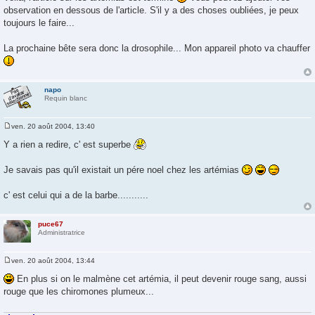
s
observation en dessous de l'article. S'il y a des choses oubliées, je peux
s
a
toujours le faire...
g
e
La prochaine bête sera donc la drosophile... Mon appareil photo va chauffer
napo
Requin blanc
ven. 20 août 2004, 13:40
M
e
Y a rien a redire, c' est superbe
s
s
a
Je savais pas qu'il existait un pére noel chez les artémias
g
e
c' est celui qui a de la barbe...........
puce67
Administratrice
ven. 20 août 2004, 13:44
M
e
En plus si on le malmène cet artémia, il peut devenir rouge sang, aussi
s
rouge que les chiromones plumeux...
s
a
g