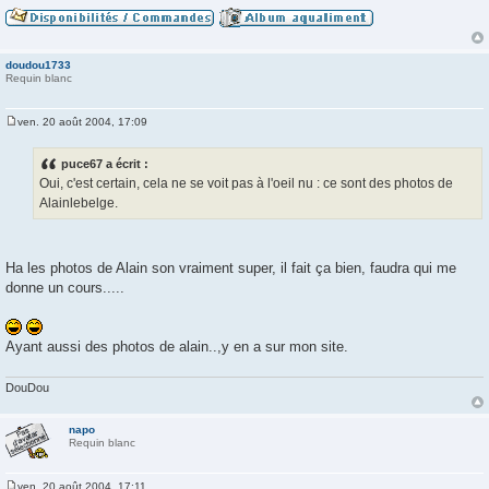
doudou1733
Requin blanc
ven. 20 août 2004, 17:09
M
e
s
puce67 a écrit :
s
Oui, c'est certain, cela ne se voit pas à l'oeil nu : ce sont des photos de
a
g
Alainlebelge.
e
Ha les photos de Alain son vraiment super, il fait ça bien, faudra qui me
donne un cours.....
Ayant aussi des photos de alain..,y en a sur mon site.
DouDou
napo
Requin blanc
ven. 20 août 2004, 17:11