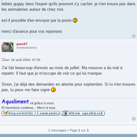
g
bébés guppy dans l'espoir qu'ils pourront s'y cacher. je n'en trouve pas dans
e
les animaleries autour de chez moi
est-il possible d'en envoyer par la poste
merci d'avance pour vos reponses
puce67
Administratrice
lun. 16 août 2004, 07:35
M
e
J'ai fait beaucoup d'envois au mois de juillet. Ma mousse a du mal à
s
repartir. Il faut que je m'occupe de voir ce qui lui manque.
s
a
g
Sinon, j'ai déjà des demandes en attente pour septembre. Si tu n'en trouves
e
pas, tu peux me faire signe
vit grâce à vous.
Et l'aventure continue... Merci à tous.
2 messages • Page
1
sur
1