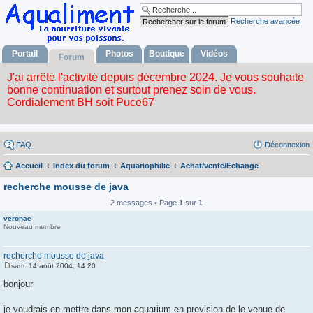
Recherche avancée
Portail
Photos
Boutique
Vidéos
Forum
FAQ
Déconnexion
Accueil
Index du forum
Aquariophilie
Achat/vente/Echange
recherche mousse de java
2 messages • Page
1
sur
1
veronae
Nouveau membre
recherche mousse de java
sam. 14 août 2004, 14:20
M
e
bonjour
s
s
a
je voudrais en mettre dans mon aquarium en prevision de le venue de