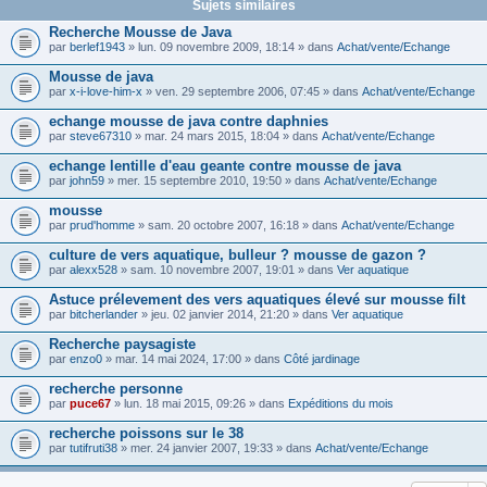
Sujets similaires
Recherche Mousse de Java
par
berlef1943
» lun. 09 novembre 2009, 18:14 » dans
Achat/vente/Echange
Mousse de java
par
x-i-love-him-x
» ven. 29 septembre 2006, 07:45 » dans
Achat/vente/Echange
echange mousse de java contre daphnies
par
steve67310
» mar. 24 mars 2015, 18:04 » dans
Achat/vente/Echange
echange lentille d'eau geante contre mousse de java
par
john59
» mer. 15 septembre 2010, 19:50 » dans
Achat/vente/Echange
mousse
par
prud'homme
» sam. 20 octobre 2007, 16:18 » dans
Achat/vente/Echange
culture de vers aquatique, bulleur ? mousse de gazon ?
par
alexx528
» sam. 10 novembre 2007, 19:01 » dans
Ver aquatique
Astuce prélevement des vers aquatiques élevé sur mousse filt
par
bitcherlander
» jeu. 02 janvier 2014, 21:20 » dans
Ver aquatique
Recherche paysagiste
par
enzo0
» mar. 14 mai 2024, 17:00 » dans
Côté jardinage
recherche personne
par
puce67
» lun. 18 mai 2015, 09:26 » dans
Expéditions du mois
recherche poissons sur le 38
par
tutifruti38
» mer. 24 janvier 2007, 19:33 » dans
Achat/vente/Echange