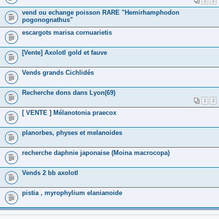
1
2
vend ou echange poisson RARE "Hemirhamphodon
pogonognathus"
escargots marisa cornuarietis
[Vente] Axolotl gold et fauve
Vends grands Cichlidés
Recherche dons dans Lyon(69)
1
2
[ VENTE ] Mélanotonia praecox
planorbes, physes et melanoides
recherche daphnie japonaise (Moina macrocopa)
Vends 2 bb axolotl
pistia , myrophylium elanianoide