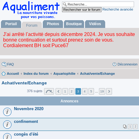
Recherche avancée
Portail
Photos
Boutique
Vidéos
Forum
FAQ
Déconnexion
Accueil
Index du forum
Aquariophilie
Achat/vente/Echange
Achat/vente/Echange
376 sujets
1
2
3
4
5
…
19
Annonces
Novembre 2020
confinement
1
2
congès d'été