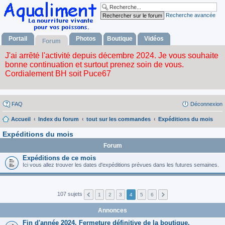
Recherche avancée
Portail
Photos
Boutique
Vidéos
Forum
FAQ
Déconnexion
Accueil
Index du forum
tout sur les commandes
Expéditions du mois
Expéditions du mois
Forum
Expéditions de ce mois
Ici vous allez trouver les dates d'expéditions prévues dans les futures semaines.
107 sujets
1
2
3
4
5
6
Annonces
Fin d'année 2024. Fermeture définitive de la boutique.