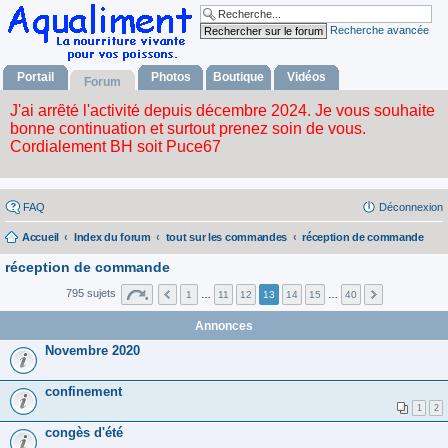
Recherche avancée
Portail
Photos
Boutique
Vidéos
Forum
FAQ
Déconnexion
Accueil
Index du forum
tout sur les commandes
réception de commande
réception de commande
795 sujets
1
…
11
12
13
14
15
…
40
Annonces
Novembre 2020
confinement
1
2
congès d'été