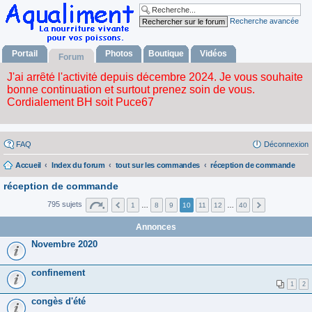
Recherche avancée
Portail
Photos
Boutique
Vidéos
Forum
FAQ
Déconnexion
Accueil
Index du forum
tout sur les commandes
réception de commande
réception de commande
795 sujets
1
…
8
9
10
11
12
…
40
Annonces
Novembre 2020
confinement
1
2
congès d'été