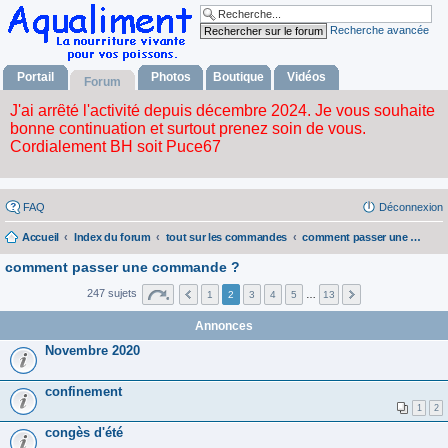
Recherche avancée
Portail
Photos
Boutique
Vidéos
Forum
FAQ
Déconnexion
Accueil
Index du forum
tout sur les commandes
comment passer une commande ?
comment passer une commande ?
247 sujets
1
2
3
4
5
…
13
Annonces
Novembre 2020
confinement
1
2
congès d'été