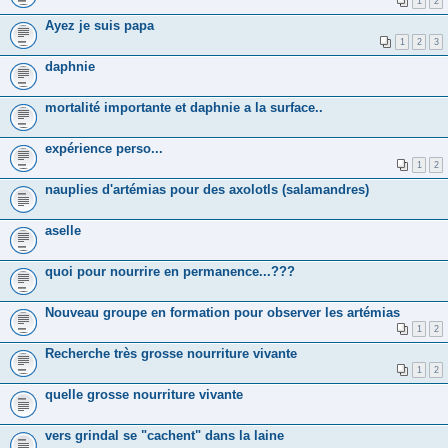
1
2
Ayez je suis papa
1
2
3
daphnie
mortalité importante et daphnie a la surface..
expérience perso...
1
2
nauplies d'artémias pour des axolotls (salamandres)
aselle
quoi pour nourrire en permanence...???
Nouveau groupe en formation pour observer les artémias
1
2
Recherche très grosse nourriture vivante
1
2
quelle grosse nourriture vivante
vers grindal se "cachent" dans la laine