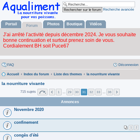
Recherche avancée
Portail
Photos
Boutique
Vidéos
Forum
FAQ
Déconnexion
Accueil
Index du forum
Liste des themes
la nourriture vivante
la nourriture vivante
715 sujets
1
…
29
30
31
32
33
…
36
Annonces
Novembre 2020
confinement
1
2
congès d'été